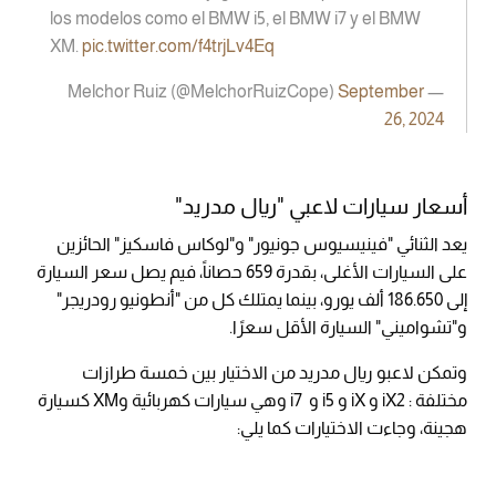
los modelos como el BMW i5, el BMW i7 y el BMW
XM.
pic.twitter.com/f4trjLv4Eq
September
— Melchor Ruiz (@MelchorRuizCope)
26, 2024
أسعار سيارات لاعبي "ريال مدريد"
يعد الثنائي "فينيسيوس جونيور" و"لوكاس فاسكيز" الحائزين
على السيارات الأغلى، بقدرة 659 حصاناً، فيم يصل سعر السيارة
إلى 186.650 ألف يورو، بينما يمتلك كل من "أنطونيو رودريجر"
و"تشواميني" السيارة الأقل سعرًا.
وتمكن لاعبو ريال مدريد من الاختيار بين خمسة طرازات
مختلفة : iX2 و iX و i5 و i7 وهي سيارات كهربائية وXM كسيارة
هجينة، وجاءت الاختيارات كما يلي: