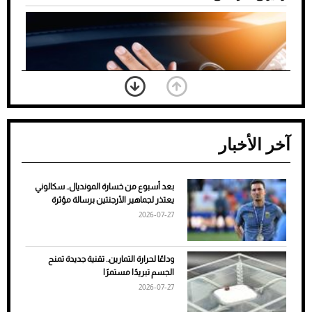
آخر الأخبار
بعد أسبوع من خسارة المونديال.. سكالوني
ضعف تبريد مكيف السيارة عند الوقوف.. أشهر
يعتذر لجماهير الأرجنتين برسالة مؤثرة
الأسباب والحلول
2026-07-27
وداعًا لحرارة التمارين.. تقنية جديدة تمنح
الجسم تبريدًا مستمرًا
2026-07-27