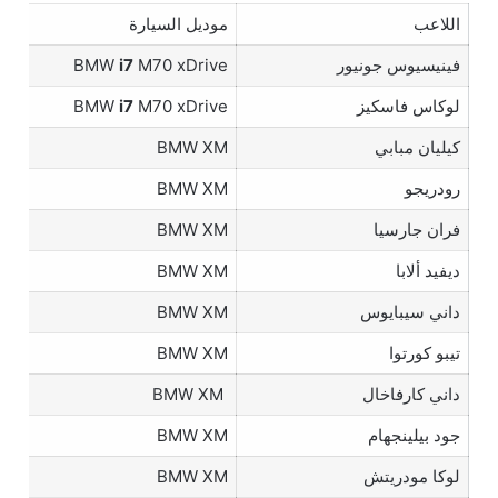
اللاعب
موديل السيارة
فينيسيوس جونيور
M70 xDrive
i7
BMW
لوكاس فاسكيز
M70 xDrive
i7
BMW
كيليان مبابي
BMW XM
رودريجو
BMW XM
فران جارسيا
BMW XM
ديفيد ألابا
BMW XM
داني سيبايوس
BMW XM
تيبو كورتوا
BMW XM
داني كارفاخال
BMW XM
جود بيلينجهام
BMW XM
لوكا مودريتش
BMW XM