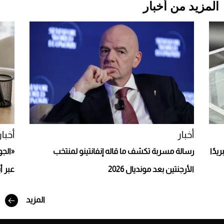
المزيد من أخبار
Aston Martin Valiant: على هوى الأبطال
أخبار
أخبار
يدًا
رسالة مسربة تكشف ما قاله إنفانتينو لمنتخب
«الجو
الأرجنتين بعد مونديال 2026
عبر أ
المزيد
أفضل تدريج للشعر الطويل لإطلالة جريئة وعصرية