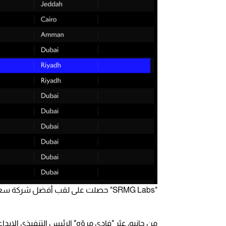
"SRMG Labs" حصلت على لقب أفضل شركة سعودية والتاسعة في منطقة الشرق الأوسط وشمال أفريقيا