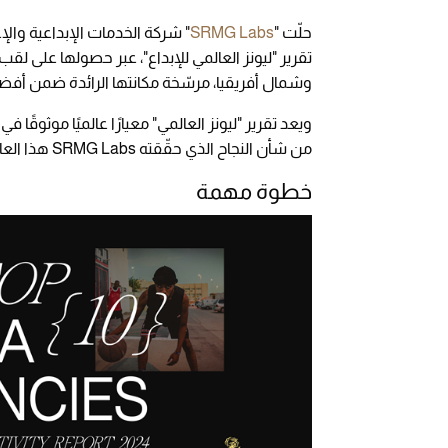
حلّت "
SRMG Labs
" شركة الخدمات الإبداعية والإ
تقرير "ليونز العالمي للإبداع"، عبر حصولها عل
وشمال أفريقيا، مرسّخة مكانتها الرائدة ضمن أفضل 
ويعد تقرير "ليونز العالمي" معيارًا عالميًا موثوقًا 
من شأن النجاح الذي حقّقته SRMG Labs هذا العام.
خطوة مهمة