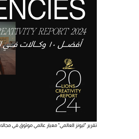
تقرير "ليونز العالمي" معيار عالمي موثوق في مجال