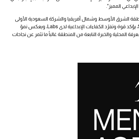
الإبداعي المميز".
ضمن أفضل 10 وكالات في منطقة الشرق الأوسط وشمال أفريقيا والشركة السعودية الأولى
فقط في غضون عامين من تأسيس SRMG Labs، يؤكد قوة وتفرّد الكفاءات الإبداعية لدى Labs، ويعكس نموّ
عرفة المحلية والخبرة النابعة من المنطقة غالباً ما تثمر عن نجاحات