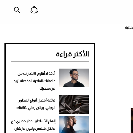
الأكثر قراءة
أناقة لا تُقاوم: 5 نظارات من
علاماتك الفاخرة المفضلة تزيد
من سحرك
قائمة أفضل أنواع العطور
الرجالي.. برفان رجالي لأناقتك
إلهام الأساطير.. حوار حصري مع
مايكل فيلبس وليون مارشان