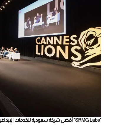
"SRMG Labs" أفضل شركة سعودية للخدمات الإبداعية والإعلانية