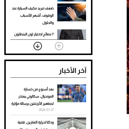
ضعف تبريد مكيف السيارة عند
الوقوف.. أشهر الأسباب
والحلول
7 نصائح لاختيار لون البنطلون
المناسب للقميص الأسود
نرى المستقبل من خلال
تصميماتنا.. كيف حجزت 1886
آخر الأخبار
مكانها في عالم الأزياء؟
أغلى 10 عطور في العالم للرجال
تمنحك فخامة استثنائية
بعد أسبوع من خسارة
المونديال.. سكالوني يعتذر
Aston Martin Valiant: على
لجماهير الأرجنتين برسالة مؤثرة
هوى الأبطال
2026-07-27
أفضل تدريج للشعر الطويل
وداعًا لحرارة التمارين.. تقنية
لإطلالة جريئة وعصرية