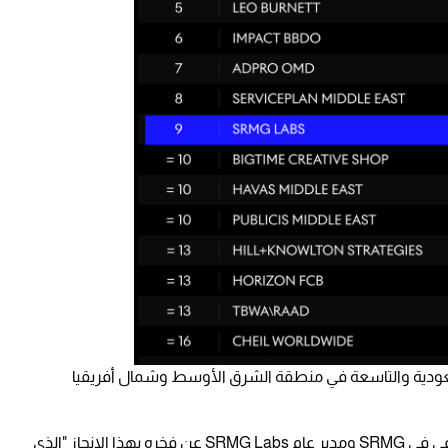
من جانبه، عبّر "فادي مروّه" الرئيس التنفيذي الإبداعي في SRMG ومدير عام SRMG Labs عن فخره بهذا الإنجاز "الذي