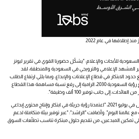
السعودية للأبحاث والإعلام: "يشكّل حضورنا القوي في تقرير ليونز
طوير المشهد الإعلامي والترويجي في السعودية والمنطقة، لقد
ساسية لدفع حدود الابتكار في قطاع الإعلانات والإبداع، وبما يلبّي ارتفاع الطلب
وسرعة النموّ في سوق الإعلانات، وبما يتماشى مع رؤية السعودية 2030، الرامية إلى رفع نسبة مساهمة هذا القطاع
وأشارت إلى أنه منذ إطلاق استراتيجية النموّ والتحوّل في يوليو 2021، "اعتمدنا رؤية جريئة في ابتكار وإنتاج محتوى إبداعي
ع عالمنا اليوم". وأضافت "الراشد": "عبر توفير بيئة متكاملة لدعم
ابتكار، تسعى المجموعة من خلال SRMG Labs إلى تمكين المبدعين، من تقديم حلول مبتكرة تناسب تطلّعات السوق