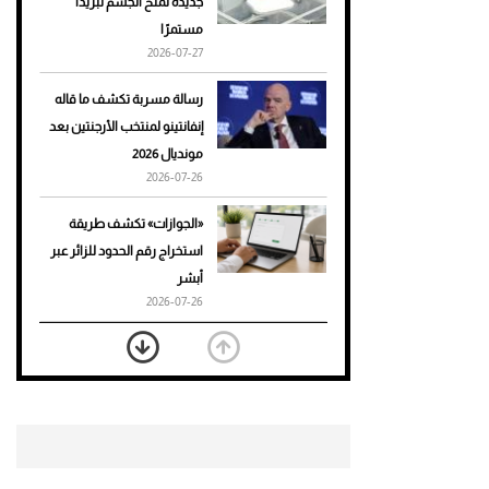
جديدة تمنح الجسم تبريدًا
مستمرًا
أحذية Mary Jane: ترف وأناقة
2026-07-27
للرجال
رسالة مسربة تكشف ما قاله
إنفانتينو لمنتخب الأرجنتين بعد
مونديال 2026
2026-07-26
«الجوازات» تكشف طريقة
استخراج رقم الحدود للزائر عبر
أبشر
2026-07-26
بعد 7 أشهر من تعرضه لحادث
مروع.. جوشوا يفوز على برينغا
بـ"الضربة القاضية" (فيديو)
2026-07-26
موعد صرف حساب المواطن