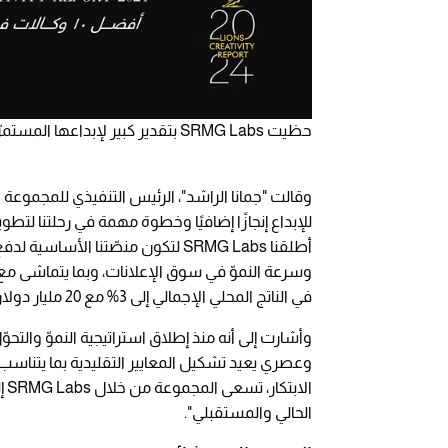
حظيت SRMG Labs بتقدير كبير لإبداعها المستمرّ منذ إطلاقها في عام 2022
وقالت "جمانا الراشد"، الرئيس التنفيذي للمجموعة 
للإبداع إنجازًا إضافيًا وخطوة مهمة في رحلتنا لت
أطلقنا SRMG Labs لتكون منصّتنا الأ
في الناتج المحلي الإجمالي إلى 3% مع 20 مليار دولار من العائدات، إلى جانب توفير 100 ألف وظيفة".
وعصري يعيد تشكيل المعايير التقليدية بما يتناسب م
ال
الحالي والمستقبلي".