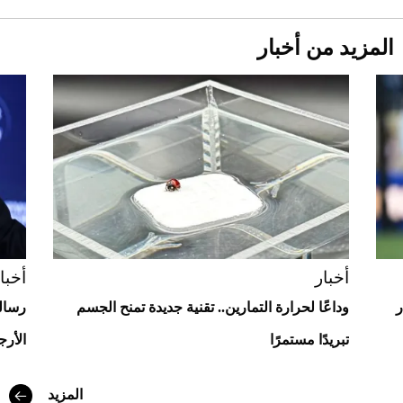
المزيد من أخبار
Aston Martin Valiant: على هوى الأبطال
أخبار
أخبا
ر
وداعًا لحرارة التمارين.. تقنية جديدة تمنح الجسم
رسالة
تبريدًا مستمرًا
الأرجن
أفضل تدريج للشعر الطويل لإطلالة جريئة وعصرية
المزيد