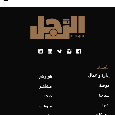
أحذية Mary Jane: ترف وأناقة للرجال
الأقسام
إدارة وأعمال
هو و هي
موضة
مشاهير
سياحة
صحة
تقنية
منوعات
محركات