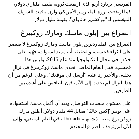
الفرنسي برنارد أرنو الذي ارتفعت ثروته بقيمة ملياري دولار،
كما ارتفعت ثروة الملياردير الأمريكي وارن بافيت الشريك
المؤسس لـ "بيركشاير هاثاواي"، بقيمة مليار دولار.
الصراع بين إيلون ماسك ومارك زوكبيرغ
الصراع بين المليارديرين إيلون ماسك ومارك زوكبيرغ لا يقتصر
على الثراء فحسب، والحقيقة أنه ممتد لسنوات، فهُما على
خلافٍ في مجال التكنولوجيا منذ عام 2016، وليس هذا
فحسب، ففي العام الماضي تحدى ماسك زوكربيرغ في نزالٍ
بحلبة، والأخير رد عليه: "أرسل لي موقعك"، وعلى الرغم من أن
هذا النزال لم يحدث إلى الآن، فإن التنافس على أشده بين
الطرفين.
على مستوى منصات التواصل، وبعد أن أكمل ماسك استحواذه
على تويتر "إكس حاليًا" مقابل 44 مليار دولار، أطلق مارك
زوكربيرغ منصة مُشابهة، Threads، في العام الماضي، وإلى
الآن لم يتوقف الصراع المحتدم.