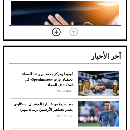
آخر الأخبار
أوميغا ومركز محمد بن راشد للفضاء
ضعف تبريد مكيف السيارة عند الوقوف.. أشهر
يحتفيان بإرث «Speedmaster» في
الأسباب والحلول
استكشاف الفضاء
2026-08-09
بعد أسبوع من خسارة المونديال.. سكالوني
يعتذر لجماهير الأرجنتين برسالة مؤثرة
2026-07-27