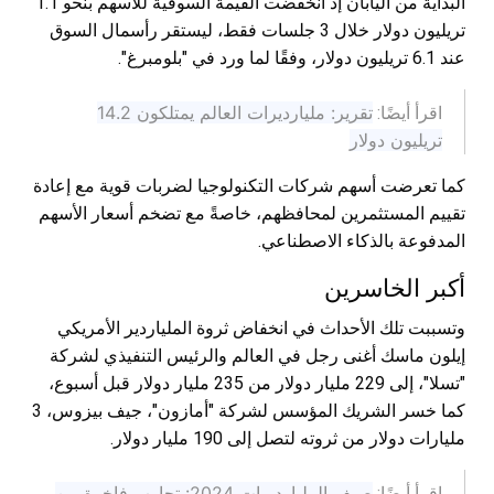
البداية من اليابان إذ انخفضت القيمة السوقية للأسهم بنحو 1.1
تريليون دولار خلال 3 جلسات فقط، ليستقر رأسمال السوق
عند 6.1 تريليون دولار، وفقًا لما ورد في "بلومبرغ".
تقرير: مليارديرات العالم يمتلكون 14.2
اقرأ أيضًا:
تريليون دولار
كما تعرضت أسهم شركات التكنولوجيا لضربات قوية مع إعادة
تقييم المستثمرين لمحافظهم، خاصةً مع تضخم أسعار الأسهم
المدفوعة بالذكاء الاصطناعي.
أكبر الخاسرين
وتسببت تلك الأحداث في انخفاض ثروة الملياردير الأمريكي
إيلون ماسك أغنى رجل في العالم والرئيس التنفيذي لشركة
"تسلا"، إلى 229 مليار دولار من 235 مليار دولار قبل أسبوع،
كما خسر الشريك المؤسس لشركة "أمازون"، جيف بيزوس، 3
مليارات دولار من ثروته لتصل إلى 190 مليار دولار.
صيف المليارديرات 2024: تجارب فاخرة من
اقرأ أيضًا: