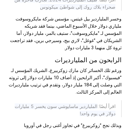
صحراء بلاك روك إلى شواطئ ميكونوس
وخسر الملياردير بيل غيتس، مؤسس شركة مايكروسوفت
ملياري دولار خلال الأسبوع الماضي، بينما فقد شريكه
المؤسس لـ "مايكروسوفت"، ستيف بالمر، مليار دولار، أما
الشريكان في "غوغل"، لاري بيج، وسيرجي برين، فقد تراجعت
ثروة كل منهما 3 مليارات دولار.
الرابحون من المليارديرات
ورغم تلك الخسائر كان مارك زوكربيرغ، الشريك المؤسس لـ
"فيسبوك"، أكبر الرابحين إذ أضاف 10 مليارات دولار إلى ثروته
التي وصلت إلى 184 مليار دولار، وتقدم في ترتيب مليارديرات
العالم إلى المركز الثالث.
الملياردير ماسايوشي سون يخسر 5 مليارات
اقرأ أيضًا:
دولار في يوم واحد!
وبذلك نجح "زوكربيرغ" في تجاوز أغنى رجل في أوروبا