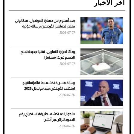
آخر الأخبار
بعد أسبوع من خسارة المونديال.. سكالوني
ضعف تبريد مكيف السيارة عند الوقوف.. أشهر
يعتذر لجماهير الأرجنتين برسالة مؤثرة
الأسباب والحلول
2026-07-27
وداعًا لحرارة التمارين.. تقنية جديدة تمنح
الجسم تبريدًا مستمرًا
2026-07-27
رسالة مسربة تكشف ما قاله إنفانتينو
لمنتخب الأرجنتين بعد مونديال 2026
2026-07-26
7 نصائح لاختيار لون البنطلون المناسب للقميص
«الجوازات» تكشف طريقة استخراج رقم
الأسود
الحدود للزائر عبر أبشر
2026-07-26