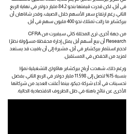
في أبل، لكن قدرت قيمتها بنحو 84.2 مليار دولار في نهاية الربع
الثاني، رغم ارتفاع سعر الأسهم خلال الصيف، وقدر شاناهان أن
بيركشاير ما زالت تمتلك نحو 400 مليون سهم في أبل.
من جهة أخرى، ترى المحللة كاثي سيفيرت من CFRA
Research أن بيع أسهم أبل يمثل إدارة محفظة مسؤولة نظرًا
لحجم استثمار بيركشاير في أبل، مشيرة إلى أن بافيت قد يستعد
لمزيد من الخفض في المستقبل.
ورغم ذلك، شهدت أرباح بيركشاير هاثاواي التشغيلية نموًا
بنسبة 15% لتصل إلى 11.598 مليار دولار في الربع الثاني، بفضل
تحسينات في أداء شركة جيكو، بينما أعلنت العديد من شركاتها
الأخرى عن نتائج باهتة في ظل الظروف الاقتصادية الحالية.