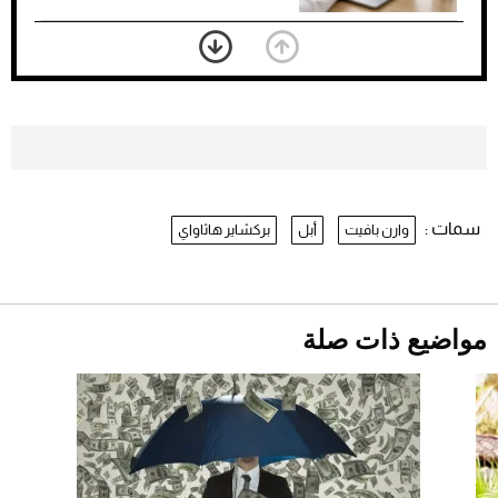
بعد 7 أشهر من تعرضه لحادث مروع.. جوشوا
يفوز على برينغا بـ"الضربة القاضية" (فيديو)
2026-07-26
موعد صرف حساب المواطن لشهر
أغسطس 2026
2026-07-25
سمات :
وارن بافيت
أبل
بركشاير هاثاواي
نرى المستقبل من خلال تصميماتنا.. كيف حجزت
1886 مكانها في عالم الأزياء؟
أقصر يوم في 2026 يقترب.. ماذا يحدث في
دوران الأرض؟
2026-07-25
مواضيع ذات صلة
قبل ليلة النزال.. اكتمال وزن أبطال "The
Comeback" في جدة (فيديو)
2026-07-25