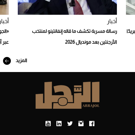
أخبار
أخبار
يدًا
رسالة مسربة تكشف ما قاله إنفانتينو لمنتخب
«الجو
الأرجنتين بعد مونديال 2026
عبر أ
المزيد
أفضل تدريج للشعر الطويل لإطلالة جريئة وعصرية