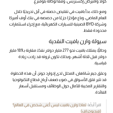
كولا وأميركان إكسبريس، وفقًا لوكالة بلومبرغ.
ومع ذلك، بدأ بافيت في تقليص حصته في أبل تدريجيًا خلال
العام الماضي، وباع مؤخرًا جزءًا من حصصه في بنك أوف أميركا
وشركة BYD الصينية للسيارات الكهربائية، مع إجراء استثمارات
محدودة فقط.
سيولة وارن بافيت النقدية
وحاليًّا، يمتلك بافيت نحو 277 مليار دولار نقدًا، مقارنة بـ189 مليار
دولار قبل ثلاثة أشهر، وبذلك تكون ثروته قد زادت زيادة
قياسية.
وعلق جيم شاناهان، المحلل لدى إدوارد جونز، أن هذه الخطوة
قد تثير قلق الأسواق في ضوء ضعف أرباح قطاع التكنولوجيا
والتقارير المخيبة للآمال حول الوظائف ومستقبل أسعار
الفائدة.
اقرأ أيضًا:
لماذا وارن بافيت ليس أغنى شخص في العالم؟
(فيديوجراف)