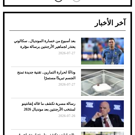
آخر الأخبار
بعد أسبوع من خسارة المونديال.. سكالوني
ضعف تبريد مكيف السيارة عند الوقوف.. أشهر
يعتذر لجماهير الأرجنتين برسالة مؤثرة
الأسباب والحلول
2026-07-27
وداعًا لحرارة التمارين.. تقنية جديدة تمنح
الجسم تبريدًا مستمرًا
2026-07-27
رسالة مسربة تكشف ما قاله إنفانتينو
لمنتخب الأرجنتين بعد مونديال 2026
2026-07-26
7 نصائح لاختيار لون البنطلون المناسب للقميص