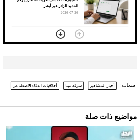
«الجوازات» تكشف طريقة استخراج رقم
الأسود
الحدود للزائر عبر أبشر
2026-07-26
بعد 7 أشهر من تعرضه لحادث مروع.. جوشوا
يفوز على برينغا بـ"الضربة القاضية" (فيديو)
2026-07-26
موعد صرف حساب المواطن لشهر
أغسطس 2026
2026-07-25
سمات :
أخبار المشاهير
شركة ميتا
أخلاقيات الذكاء الاصطناعي
نرى المستقبل من خلال تصميماتنا.. كيف حجزت
1886 مكانها في عالم الأزياء؟
أقصر يوم في 2026 يقترب.. ماذا يحدث في
دوران الأرض؟
2026-07-25
مواضيع ذات صلة
قبل ليلة النزال.. اكتمال وزن أبطال "The
Comeback" في جدة (فيديو)