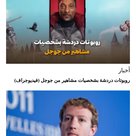
2026-07-25
"بوجاتي ميسترال" الاستثنائية للبيع في
مزاد مونتيري
2026-07-23
أغلى 10 عطور في العالم للرجال تمنحك فخامة
استثنائية
أخبار
روبوتات دردشة بشخصيات مشاهير من جوجل (فيديوجراف)