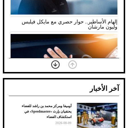
إلهام الأساطير.. حوار حصري مع مايكل فيلبس
وليون مارشان
آخر الأخبار
أوميغا ومركز محمد بن راشد للفضاء
ضعف تبريد مكيف السيارة عند الوقوف.. أشهر
يحتفيان بإرث «Speedmaster» في
الأسباب والحلول
استكشاف الفضاء
2026-08-09