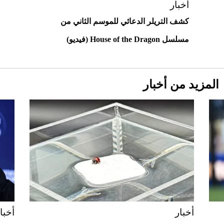
أخبار
كشف التريلر الدعائي للموسم الثاني من
مسلسل House of the Dragon (فيديو)
المزيد من أخبار
Aston Martin Valiant: على هوى الأبطال
أخبار
أخبا