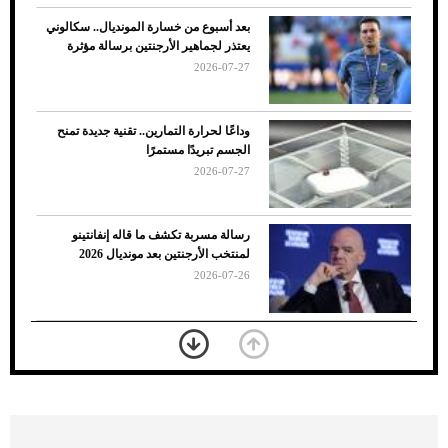
بعد أسبوع من خسارة المونديال.. سكالوني
يعتذر لجماهير الأرجنتين برسالة مؤثرة
2026-07-27
وداعًا لحرارة التمارين.. تقنية جديدة تمنح
الجسم تبريدًا مستمرًا
2026-07-27
7 نصائح لاختيار لون البنطلون المناسب للقميص
رسالة مسربة تكشف ما قاله إنفانتينو
الأسود
لمنتخب الأرجنتين بعد مونديال 2026
2026-07-26
«الجوازات» تكشف طريقة استخراج رقم
الحدود للزائر عبر أبشر
2026-07-26
بعد 7 أشهر من تعرضه لحادث مروع.. جوشوا