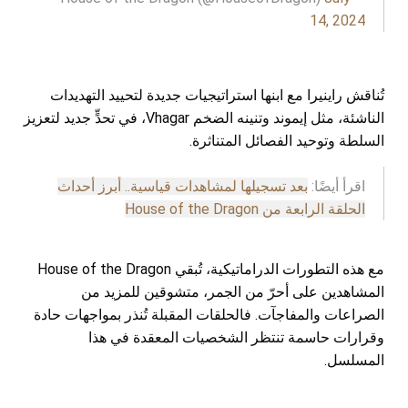
14, 2024
تُناقش راينيرا مع ابنها استراتيجيات جديدة لتحييد التهديدات
الناشئة، مثل إيموند وتنينه الضخم Vhagar، في تحدٍّ جديد لتعزيز
السلطة وتوحيد الفصائل المتناثرة.
اقرأ أيضًا:
بعد تسجيلها لمشاهدات قياسية.. أبرز أحداث
الحلقة الرابعة من House of the Dragon
مع هذه التطورات الدراماتيكية، تُبقي House of the Dragon
المشاهدين على أحرّ من الجمر، متشوقين للمزيد من
الصراعات والمفاجآت. فالحلقات المقبلة تُنذر بمواجهات حادة
وقرارات حاسمة تنتظر الشخصيات المعقدة في هذا
المسلسل.