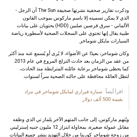
وذكرت تقارير صحفية نشرتها صحيفة The Sun أن الرجل -
الذي لا يمكن تسميته إلا باسم ماركوس بموجب القانون
الألماني - سرق قرصين صلبين (HDD) يحتويان على بيانات
طبية يقال إنها تحتوي على السجلات الصحية لأسطورة رياضة
السيارات مايكل شوماخر.
وكان شوماخر، بعيدًا عن الأضواء، لا يُرى أو يُسمع عنه منذ أكثر
من عقد من الزمان بعد حادث التزلج المروع في عام 2013.
كما يحظى شوماخر برعاية عائلته المترابطة منذ الحادث،
لتظل العائلة محافظة على حالته الصحية سراً لسنوات.
اقرأ أيضاً :
سيارة فيراري لمايكل شوماخر في مزاد
بقيمة 500 ألف دولار
ويُتهم ماركوس، إلى جانب المتهم الآخر يلماز تي الذي وظفه
مقابل عمولة صغيرة، بمحاولة ابتزاز 12 مليون جنيه إسترليني
من زوجة شوماخر كورينا من خلال التهديد بنشر جميع البيانات