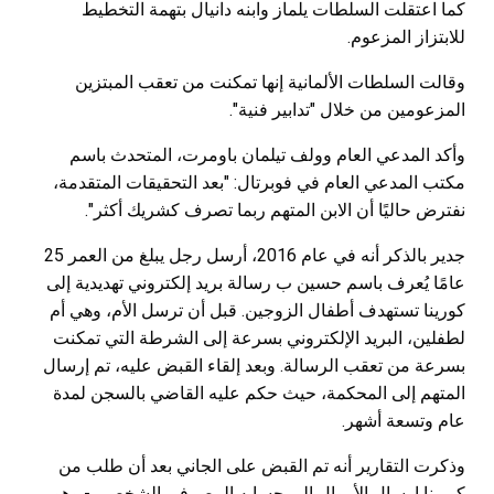
كما اعتقلت السلطات يلماز وابنه دانيال بتهمة التخطيط
للابتزاز المزعوم.
وقالت السلطات الألمانية إنها تمكنت من تعقب المبتزين
المزعومين من خلال "تدابير فنية".
وأكد المدعي العام وولف تيلمان باومرت، المتحدث باسم
مكتب المدعي العام في فوبرتال: "بعد التحقيقات المتقدمة،
نفترض حاليًا أن الابن المتهم ربما تصرف كشريك أكثر".
جدير بالذكر أنه في عام 2016، أرسل رجل يبلغ من العمر 25
عامًا يُعرف باسم حسين ب رسالة بريد إلكتروني تهديدية إلى
كورينا تستهدف أطفال الزوجين. قبل أن ترسل الأم، وهي أم
لطفلين، البريد الإلكتروني بسرعة إلى الشرطة التي تمكنت
بسرعة من تعقب الرسالة. وبعد إلقاء القبض عليه، تم إرسال
المتهم إلى المحكمة، حيث حكم عليه القاضي بالسجن لمدة
عام وتسعة أشهر.
وذكرت التقارير أنه تم القبض على الجاني بعد أن طلب من
كورينا إرسال الأموال إلى حسابه المصرفي الشخصي - وهو