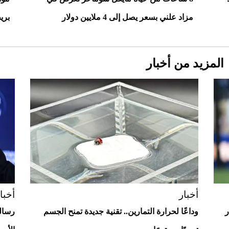
مزاد علني بسعر يصل إلى 4 ملايين دولار
بريطاني
المزيد من أخبار
Aston Martin Valiant: على هوى الأبطال
أخبار
أخبا
ر
وداعًا لحرارة التمارين.. تقنية جديدة تمنح الجسم
رسالة