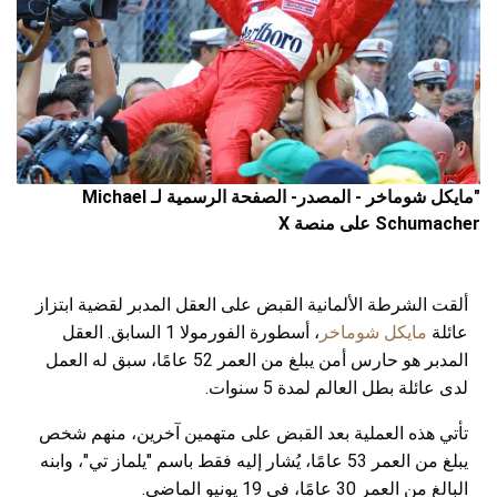
"مايكل شوماخر - المصدر- الصفحة الرسمية لـ Michael
Schumacher على منصة X
ألقت الشرطة الألمانية القبض على العقل المدبر لقضية ابتزاز
عائلة
مايكل شوماخر
، أسطورة الفورمولا 1 السابق. العقل
المدبر هو حارس أمن يبلغ من العمر 52 عامًا، سبق له العمل
لدى عائلة بطل العالم لمدة 5 سنوات.
تأتي هذه العملية بعد القبض على متهمين آخرين، منهم شخص
يبلغ من العمر 53 عامًا، يُشار إليه فقط باسم "يلماز تي"، وابنه
البالغ من العمر 30 عامًا، في 19 يونيو الماضي.