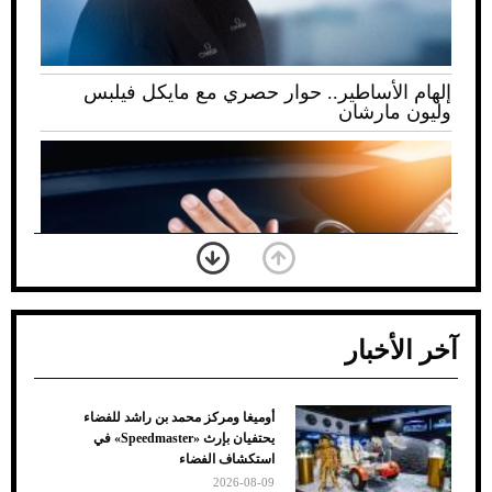
إلهام الأساطير.. حوار حصري مع مايكل فيلبس
وليون مارشان
آخر الأخبار
أوميغا ومركز محمد بن راشد للفضاء
ضعف تبريد مكيف السيارة عند الوقوف.. أشهر
يحتفيان بإرث «Speedmaster» في
الأسباب والحلول
استكشاف الفضاء
2026-08-09