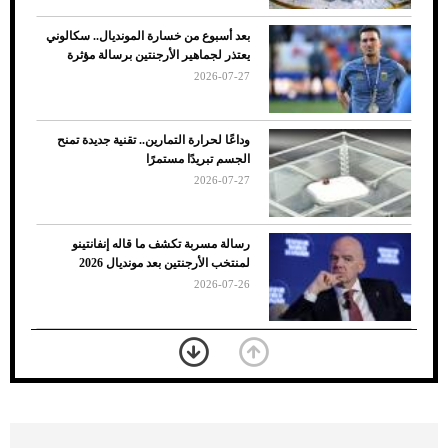
بعد أسبوع من خسارة المونديال.. سكالوني
يعتذر لجماهير الأرجنتين برسالة مؤثرة
2026-07-27
وداعًا لحرارة التمارين.. تقنية جديدة تمنح
الجسم تبريدًا مستمرًا
2026-07-27
7 نصائح لاختيار لون البنطلون المناسب للقميص
رسالة مسربة تكشف ما قاله إنفانتينو
الأسود
لمنتخب الأرجنتين بعد مونديال 2026
2026-07-26
«الجوازات» تكشف طريقة استخراج رقم
الحدود للزائر عبر أبشر
2026-07-26