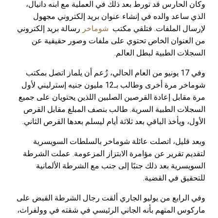
وكان الحارس قد تورط بعد ذلك في العملية مع ابنه دانيال،
الذي ساعد والده في إنشاء عنوان بريد إلكتروني مجهول
لإرسال الملفات. فتلقي مكتب
شوماخر
رسالة بريد إلكتروني
من العنوان الخاص تحتوي على ملفات وصور حقيقية عن
السجلات الطبية لبطل العالم.
وفي 17 يونيو من العام الحالي، زُعم أن يلماز اتصل بمكتب
شوماخر مرة أخرى وطالب بـ12 مليون جنيه إسترليني لأول
مرة مقابل إعادة القرصين الصلبين اللذين يحتويان على جميع
السجلات الطبية السرية. طالب بنصف المبلغ مقابل القرص
الأول، ويأخذ الباقي بعد ثلاثة أيام ليسلم بعدها القرص الثاني.
وبعد قليل، اتصلت عائلة شوماخر بالسلطات السويسرية
لتقديم تقرير عن مؤامرة الابتزاز المزعومة. عملت الشرطة
السويسرية بعد ذلك جنبًا إلى جنب مع الشرطة الألمانية
للتحقيق في القضية.
وفي الرابع من يوليو الجاري ألقت رجال الشرطة القبض على
ماركوس المتهم بأنه الجاني الرئيسي في شقته في وولفراث،