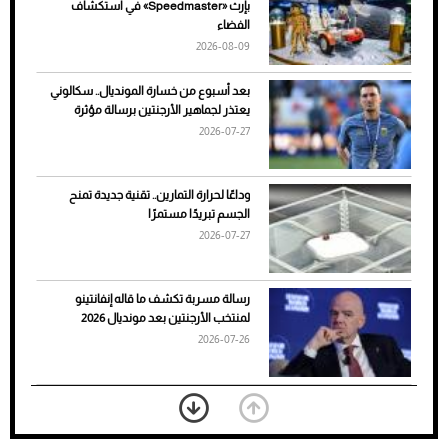
بإرث «Speedmaster» في استكشاف
الأسباب والحلول
الفضاء
2026-08-09
بعد أسبوع من خسارة المونديال.. سكالوني
يعتذر لجماهير الأرجنتين برسالة مؤثرة
2026-07-27
وداعًا لحرارة التمارين.. تقنية جديدة تمنح
الجسم تبريدًا مستمرًا
2026-07-27
7 نصائح لاختيار لون البنطلون المناسب للقميص
رسالة مسربة تكشف ما قاله إنفانتينو
الأسود
لمنتخب الأرجنتين بعد مونديال 2026
2026-07-26
«الجوازات» تكشف طريقة استخراج رقم
الحدود للزائر عبر أبشر
2026-07-26