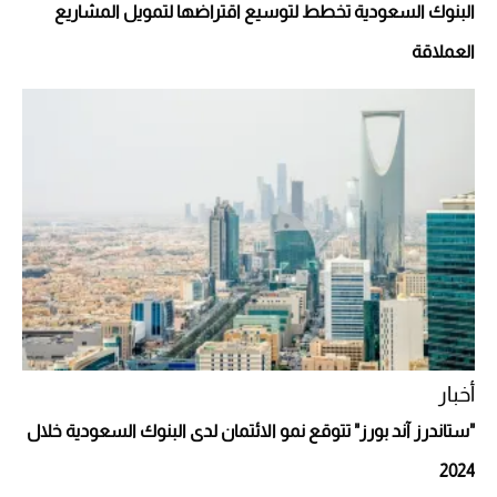
البنوك السعودية تخطط لتوسيع اقتراضها لتمويل المشاريع
العملاقة
أفضل تدريج للشعر الطويل لإطلالة جريئة وعصرية
أخبار
"ستاندرز آند بورز" تتوقع نمو الائتمان لدى البنوك السعودية خلال
2024
أحذية Mary Jane: ترف وأناقة للرجال