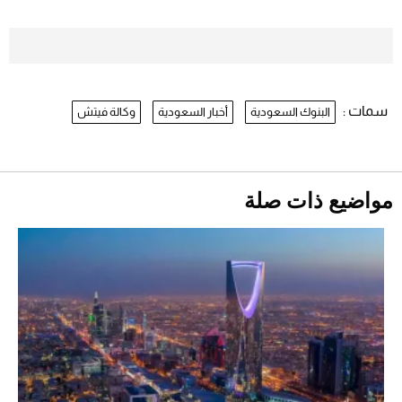
بعد 7 أشهر من تعرضه لحادث مروع.. جوشوا
يفوز على برينغا بـ"الضربة القاضية" (فيديو)
2026-07-26
سمات :
البنوك السعودية
أخبار السعودية
وكالة فيتش
نرى المستقبل من خلال تصميماتنا.. كيف حجزت
1886 مكانها في عالم الأزياء؟
موعد صرف حساب المواطن لشهر
أغسطس 2026
2026-07-25
مواضيع ذات صلة
أقصر يوم في 2026 يقترب.. ماذا يحدث في
دوران الأرض؟
2026-07-25
قبل ليلة النزال.. اكتمال وزن أبطال "The
Comeback" في جدة (فيديو)
2026-07-25