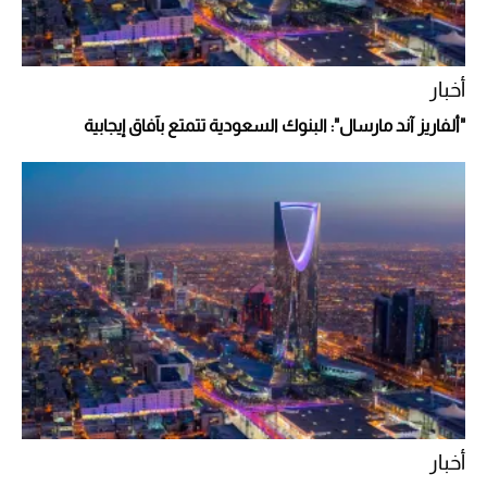
أغلى 10 عطور في العالم للرجال تمنحك فخامة
استثنائية
أخبار
"ألفاريز آند مارسال": البنوك السعودية تتمتع بآفاق إيجابية
Aston Martin Valiant: على هوى الأبطال
أخبار