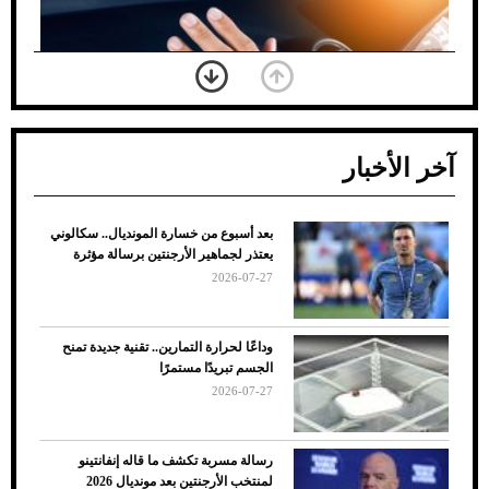
آخر الأخبار
بعد أسبوع من خسارة المونديال.. سكالوني
ضعف تبريد مكيف السيارة عند الوقوف.. أشهر
يعتذر لجماهير الأرجنتين برسالة مؤثرة
الأسباب والحلول
2026-07-27
وداعًا لحرارة التمارين.. تقنية جديدة تمنح
الجسم تبريدًا مستمرًا
2026-07-27
رسالة مسربة تكشف ما قاله إنفانتينو
لمنتخب الأرجنتين بعد مونديال 2026