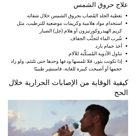
علاج حروق الشمس
تغطية الجلد المُصاب بحروق الشمس خلال شفائه.
استخدام مواد هلامية وكريمات موضعية للترطيب، مثل
كريم الهيدروكورتيزون أو هلام (جل) الصبار.
شُرب الماء لتجنُّب الجفاف.
أخذ حمام بارد.
تناول الأدوية المُسكِّنة للآلام.
إذا تكونت بثور، فلا تلمسها ودعها وحدها حتى تلتئم، ولو زاد
حجمها أو أصبحت كبيرة للغاية، فاستشِر طبيبًا.
كيفية الوقاية من الإصابات الحرارية خلال
الحج