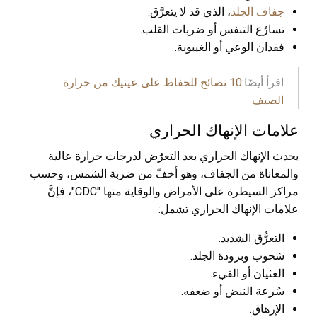
جفاف الجلد
، الذي قد لا يتعرَّق.
تسارُع التنفس أو ضربات القلب.
فقدان الوعي أو الغيبوبة.
اقرأ أيضًا:
10 نصائح للحفاظ على عينيك من حرارة
الصيف
علامات الإنهاك الحراري
يحدث الإنهاك الحراري بعد التعرَُض لدرجات حرارة عالية
والمعاناة من الجفاف، وهو أخفّ من ضربة الشمس، وحسب
مراكز السيطرة على الأمراض والوقاية منها "CDC"، فإنَّ
علامات الإنهاك الحراري تشمل:
التعرُّق الشديد.
شحوب وبرودة الجلد.
الغثيان أو القيء.
سُرعة النبض أو ضعفه.
الإرهاق.