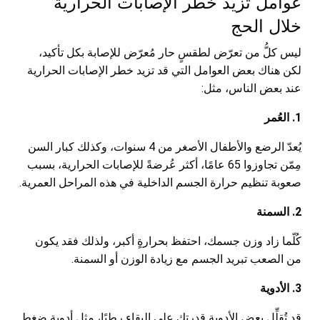
عوامل تزيد خطر الإصابات الحرارية
خلال الحج
ليس كلُّ من تعرّض لطقسٍ حار مُعرّض للإصابة بكل تأكيد،
لكن هناك بعض العوامل التي قد تزيد خطر الإصابات الحرارية
عند بعض الناس، مثل:
1. العُمر
يُعدّ الرضع والأطفال الأصغر من 4 سنوات، وكذلك كبار السن
مِمّن تجاوزوا 65 عامًا، أكثر عُرضةً للإصابات الحرارية، بسبب
صعوبة تنظيم حرارة الجسم الداخلية في هذه المراحل العمرية.
2. السمنة
كُلّما زاد وزن جسمك، احتفظ بحرارةٍ أكبر، ولذلك فقد يكون
من الصعب تبريد الجسم مع زيادة الوزن أو السمنة.
3. الأدوية
قد تُقلِّل بعض الأدوية قدرتك على البقاء رطبًا، مثل أدوية ضغط