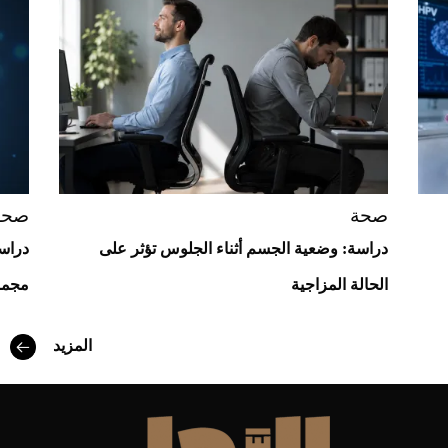
Aston Martin Valiant: على هوى الأبطال
صحة
صحة
دراسة: وضعية الجسم أثناء الجلوس تؤثر على
دراسة
الحالة المزاجية
مجمو
المزيد
أفضل تدريج للشعر الطويل لإطلالة جريئة وعصرية