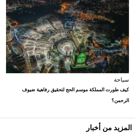
أفضل تدريج للشعر الطويل لإطلالة جريئة وعصرية
سياحة
كيف طورت المملكة موسم الحج لتحقيق رفاهية ضيوف
الرحمن؟
أحذية Mary Jane: ترف وأناقة للرجال
المزيد من أخبار