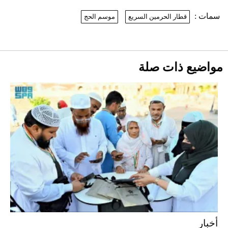
2026-07-25
سمات :
قطار الحرمين السريع
موسم الحج
نرى المستقبل من خلال تصميماتنا.. كيف حجزت
1886 مكانها في عالم الأزياء؟
أقصر يوم في 2026 يقترب.. ماذا يحدث في
دوران الأرض؟
2026-07-25
مواضيع ذات صلة
قبل ليلة النزال.. اكتمال وزن أبطال "The
Comeback" في جدة (فيديو)
2026-07-25
"بوجاتي ميسترال" الاستثنائية للبيع في
مزاد مونتيري
2026-07-23
أغلى 10 عطور في العالم للرجال تمنحك فخامة
استثنائية
أخبار