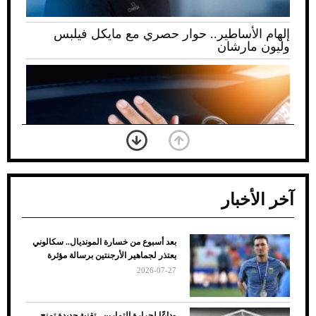
إلهام الأساطير.. حوار حصري مع مايكل فيلبس
وليون مارشان
آخر الأخبار
بعد أسبوع من خسارة المونديال.. سكالوني
ضعف تبريد مكيف السيارة عند الوقوف.. أشهر
يعتذر لجماهير الأرجنتين برسالة مؤثرة
الأسباب والحلول
2026-07-27
وداعًا لحرارة التمارين.. تقنية جديدة تمنح