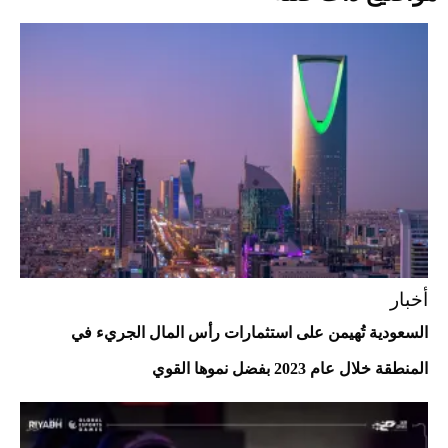
قبل ليلة النزال.. اكتمال وزن أبطال "The
Comeback" في جدة (فيديو)
2026-07-25
"بوجاتي ميسترال" الاستثنائية للبيع في
مزاد مونتيري
2026-07-23
أغلى 10 عطور في العالم للرجال تمنحك فخامة
استثنائية
أخبار
السعودية تُهيمن على استثمارات رأس المال الجريء في
المنطقة خلال عام 2023 بفضل نموها القوي