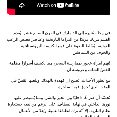
في رحلة مُثيرة إلى الدنمارك في القرن السابع عشر، يُقدم
الفيلم مزيجًا فريدًا من الدراما التاريخية وعناصر قصص الرعب
الغوثية، ليُسّلط الضوء على قمع الكنيسة البروتستانتية
والخوف من الشياطين.
تُتهم امرأة عجوز بممارسة السحر، مما يكشف أسرارًا مظلمة
للقسّ الشاب وعروسه آن.
مع تطور الأحداث، تُصبح آن مُهددة بالهلاك، ويلعنها القسّ في
الوقت الذي تُحرق فيه الساحرة.
تُجسّد آن صراعًا داخليًا بين الخير والشر، بينما يُسيطر عليها
نورها الداخلي في نهاية المطاف. على الرغم من نفيه لاستعارة
نظام النازية، إلا أنّه ترك انطباعًا عميقًا ويُعدّ من الأعمال