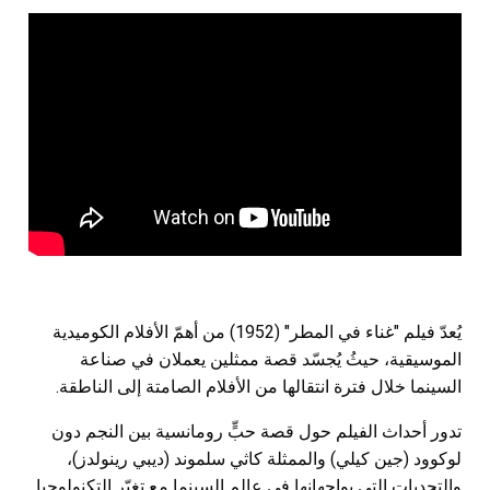
يُعدّ فيلم "غناء في المطر" (1952) من أهمّ الأفلام الكوميدية
الموسيقية، حيثُ يُجسّد قصة ممثلين يعملان في صناعة
السينما خلال فترة انتقالها من الأفلام الصامتة إلى الناطقة.
تدور أحداث الفيلم حول قصة حبٍّ رومانسية بين النجم دون
لوكوود (جين كيلي) والممثلة كاثي سلموند (ديبي رينولدز)،
والتحديات التي يواجهانها في عالم السينما مع تغيّر التكنولوجيا.