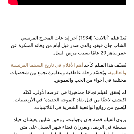
يُعدّ فيلم "أتالانت" (1934) آخر إبداعات المخرج الفرنسي
الشاب جان فيغو، والذي صدر قبل أيام من وفاته المبكرة عن
عمر يناهز 29 عامًا بسبب مرض السل.
يُصنّف هذا الفيلم كأحد
أهم الأفلام في تاريخ السينما الفرنسية
والعالمية
، ويُجسّد رحلة عاطفية ومغامرة تجمع بين شخصيات
مختلفة في أجواء من الحب والغموض.
لم يُحقق الفيلم نجاحًا جماهيريًا في عرضه الأولي، لكنّه
اكتشف لاحقًا من قبل نقاد "الموجة الجديدة" في الأربعينيات،
ليُصبح من روائع الواقعية الشعرية في الثلاثينيات.
يروي الفيلم قصة جان وجوليت، زوجين شابين يعيشان حياة
بسيطة في الريف، ويقرران قضاء شهر العسل على متن