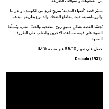
من الصعوبات والمواقف الطريفة.
تتميّز قصة "أضواء المدينة" بمزيجٍ فريدٍ من الكوميديا والدراما
والرومانسية، حيث يتقاطع الضحك والدموع بطريقةٍ مبدعة.
تُجسّد القصة بشكلٍ عميقٍ روح التضحية والحبّ النقي، وتُسلّط
الضوء على قيمة مساعدة الآخرين والتغلب على الظروف
الصعبة.
حصل على تقييم 8.5/10 عبر منصة IMDb.
Dracula (1931)