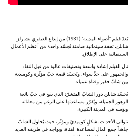
يُعدّ فيلم "أضواء المدينة" (1931) من إبداع العبقري تشارلز
شابلن، تحفة سينمائية صامتة تُجسّد واحدة من أعظم الأعمال
السينمائية على الإطلاق.
نال الفيلم إشادة واسعة وتصنيفات عالية من قبل النقاد
والجمهور على حدٍّ سواء، ويُجسّد قصة حبّ مؤثّرة وكوميدية
بين شابّ فقير وفتاة عمياء.
يُجسّد شابلن دور الشابّ المتشرّد الذي يقع في حبّ بائعة
الزهور الجميلة، ويُقرّر مساعدتها على الرغم من معاناته
وبؤسه في المدينة الكبيرة.
تتوالى الأحداث بشكلٍ كوميديّ ومؤثّر، حيث يُحاول الشابّ
جاهداً جمع المال لمساعدة الفتاة، ويواجه في طريقه العديد