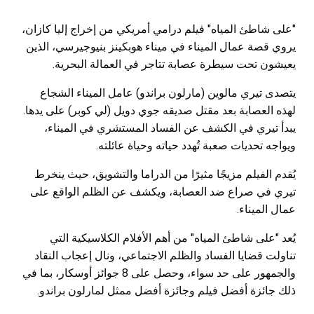
"على شاطئ المياه" فيلم درامي أمريكي من إخراج إليا كازان،
يروي قصة عمال الميناء في ميناء هوبكينز بنيوجيرسي، الذين
يعيشون تحت سيطرة عصابة تتاجر في العمالة البحرية.
يتصدى تيري مالوين (مارلون براندو) عامل الميناء الشجاع
لهذه العصابة بعد مقتل صديقه جوي دويل (لي كوبر) على يدها.
يبدأ تيري في الكشف عن الفساد المستشري في الميناء،
ويواجه تحديات صعبة تُهدد حياته وحياة عائلته.
يُقدم الفيلم مزيجًا مثيرًا من الدراما والتشويق، حيث ينخرط
تيري في صراع ضد العصابة، ويكشف عن الظلم الواقع على
عمال الميناء.
يُعد "على شاطئ المياه" من أهم الأفلام الكلاسيكية التي
تناولت قضايا الفساد والظلم الاجتماعي، ونال إعجاب النقاد
والجمهور على حد سواء، وحصل على 8 جوائز أوسكار، بما في
ذلك جائزة أفضل فيلم وجائزة أفضل ممثل لمارلون براندو.