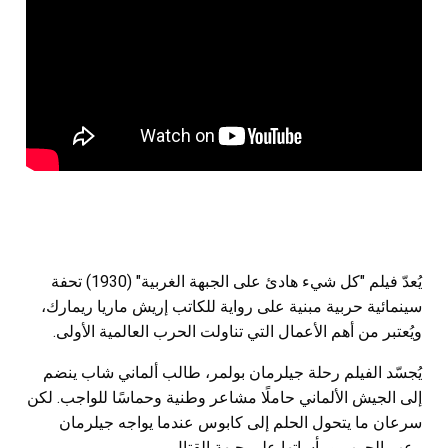
يُعدّ فيلم "كل شيء هادئ على الجبهة الغربية" (1930) تحفة
سينمائية حربية مبنية على رواية للكاتب إريش ماريا ريمارك،
ويُعتبر من أهم الأعمال التي تناولت الحرب العالمية الأولى.
يُجسّد الفيلم رحلة جيلرمان بولمر، طالب ألماني شاب ينضم
إلى الجيش الألماني حاملًا مشاعر وطنية وحماسًا للواجب. لكن
سرعان ما يتحول الحلم إلى كابوس عندما يواجه جيلرمان
رعب الحرب ومأساتها على جبهة القتال.