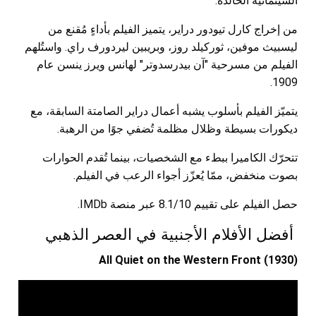
السينمائية الخالدة.
من إخراج كارل تيودور دراير، يتميز الفيلم بأداءٍ مُقنع من
ليسبيث موفين، ثوركيلد روز، وبريبين ليردورف راي. واستُلهم
الفيلم من مسرحية "آن بيدرسدوتر" لهانس ويرز ينسن عام
1909.
يتميّز الفيلم بأسلوب يشبه أعمال دراير الصامتة السابقة، مع
ديكورات بسيطة وظلال مظلمة تُضفي جوًا من الرهبة.
تتحرّك الكاميرا ببطء مع الشخصيات، بينما تُقدم الحوارات
بصوت منخفض، ممّا يُعزّز أجواء الرعب في الفيلم.
حصل الفيلم على تقييم 8.1/10 عبر منصة IMDb.
أفضل الأفلام الأجنبية في العصر الذهبي
All Quiet on the Western Front (1930)