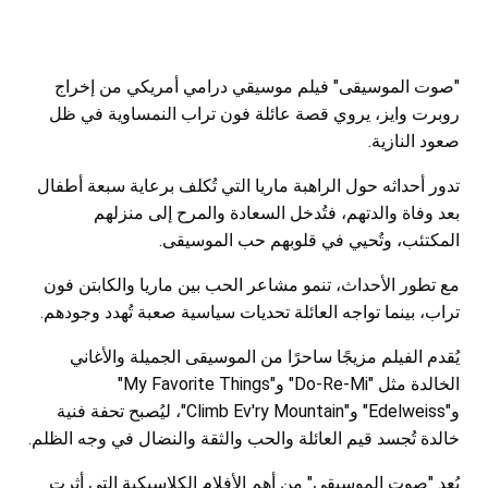
"صوت الموسيقى" فيلم موسيقي درامي أمريكي من إخراج
روبرت وايز، يروي قصة عائلة فون تراب النمساوية في ظل
صعود النازية.
تدور أحداثه حول الراهبة ماريا التي تُكلف برعاية سبعة أطفال
بعد وفاة والدتهم، فتُدخل السعادة والمرح إلى منزلهم
المكتئب، وتُحيي في قلوبهم حب الموسيقى.
مع تطور الأحداث، تنمو مشاعر الحب بين ماريا والكابتن فون
تراب، بينما تواجه العائلة تحديات سياسية صعبة تُهدد وجودهم.
يُقدم الفيلم مزيجًا ساحرًا من الموسيقى الجميلة والأغاني
الخالدة مثل "Do-Re-Mi" و"My Favorite Things"
و"Edelweiss" و"Climb Ev'ry Mountain"، ليُصبح تحفة فنية
خالدة تُجسد قيم العائلة والحب والثقة والنضال في وجه الظلم.
يُعد "صوت الموسيقى" من أهم الأفلام الكلاسيكية التي أثرت