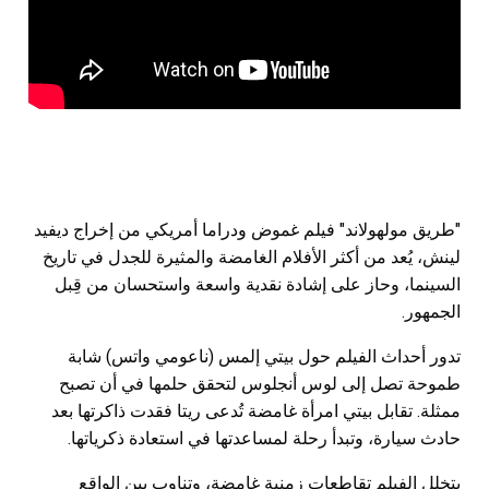
"طريق مولهولاند" فيلم غموض ودراما أمريكي من إخراج ديفيد
لينش، يُعد من أكثر الأفلام الغامضة والمثيرة للجدل في تاريخ
السينما، وحاز على إشادة نقدية واسعة واستحسان من قِبل
الجمهور.
تدور أحداث الفيلم حول بيتي إلمس (ناعومي واتس) شابة
طموحة تصل إلى لوس أنجلوس لتحقق حلمها في أن تصبح
ممثلة. تقابل بيتي امرأة غامضة تُدعى ريتا فقدت ذاكرتها بعد
حادث سيارة، وتبدأ رحلة لمساعدتها في استعادة ذكرياتها.
يتخلل الفيلم تقاطعات زمنية غامضة، وتناوب بين الواقع