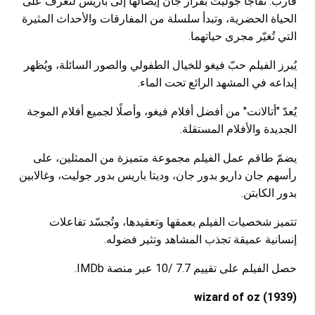
قارب. تُفاجأ جوليت بقرار جان إيصالها إلى باريس لتعرف على
الحياة الحضرية، وتبدأ سلسلة من المفارقات والأحداث المثيرة
التي تُغيّر مجرى حياتهما.
يُبرز الفيلم حبّ فيغو للخيال الطفولي والصور السائلة، ويُظهر
إبداعه في المشهد الرائع تحت الماء.
يُعدّ "أتالانت" من أفضل أفلام فيغو، وأصلًا لجميع أفلام الموجة
الجديدة والأفلام المستقلة.
يضمّ طاقم عمل الفيلم مجموعة متميزة من الممثلين، على
رأسهم جان داريو بدور جان، وديتا باريس بدور جوليت، وغالابين
بدور الكابتن.
تتميز شخصيات الفيلم بعمقها وتعقيدها، وتُجسّد تفاعلات
إنسانية عميقة تجذب المشاهد وتثير فضوله.
حصل الفيلم على تقييم 7.7 /10 عبر منصة IMDb.
(wizard of oz (1939