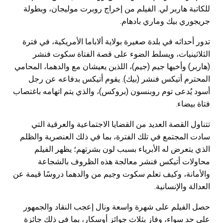
للكاتبة هاربر لي. الفيلم من إخراج روبرت موليجان، وبطولة
جريجوري بيك وماري بادهام.
تدور أحداثه في بلدة صغيرة بولاية ألاباما الأمريكية، في فترة
الثلاثينيات، ويسلط الضوء على قصة الفتاة سكوت فنشر
(هاربر) وأخيها جيم (جيم)، اللذين يعيشان مع والدهما، المحامي
المحترم أتيكس فنشر (بيك). يقوم أتيكس بدفاعه عن رجل
أسود يُدعى توم روبنسون (بروكس)، والذي يتم اتهامه باغتصاب
فتاة بيضاء.
تتناول القصة العديد من القضايا الاجتماعية والعرقية التي
سادت المجتمع في تلك الفترة، بما في ذلك العنصرية والظلم
الذي يتعرض له الأبرياء بسبب لون بشرتهم؛ يظهر الفيلم
محاولات أتيكس فنشر معالجة هذه الظروف بالشجاعة
والأمانة، وكيف تعلم سكوت وجيم من والدهما دروسًا قيمة عن
العدالة والإنسانية.
حصل الفيلم على شهرة واسعة ونال إعجب النقاد والجمهور
على حد سواء، وفاز بثلاث جوائز أوسكار، بما في ذلك جائزة