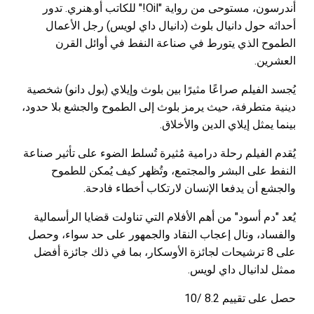
أندرسون، مستوحى من رواية "Oil!" للكاتب أو.هنري. تدور
أحداثه حول دانيال بلوث (دانيال داي لويس) رجل الأعمال
الطموح الذي يتورط في صناعة النفط في أوائل القرن
العشرين.
يُجسد الفيلم صراعًا مثيرًا بين بلوث وإيلاي (بول دانو) شخصية
دينية متطرفة، حيث يرمز بلوث إلى الطموح والجشع بلا حدود،
بينما يمثل إيلاي الدين والأخلاق.
يُقدم الفيلم رحلة درامية مُثيرة تُسلط الضوء على تأثير صناعة
النفط على البشر والمجتمع، وتُظهر كيف يُمكن للطموح
والجشع أن يدفعا الإنسان لارتكاب أخطاء فادحة.
يُعد "دم أسود" من أهم الأفلام التي تناولت قضايا الرأسمالية
والفساد، ونال إعجاب النقاد والجمهور على حد سواء، وحصل
على 8 ترشيحات لجائزة الأوسكار، بما في ذلك جائزة أفضل
ممثل لدانيال داي لويس.
حصل على تقييم 8.2 /10