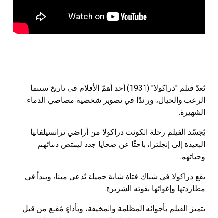
يُعدّ فيلم "دراكولا" (1931) أحد أهمّ الأفلام في تاريخ سينما
الرعب والخيال، ورائدًا في تصوير شخصية مصاصي الدماء
الشهيرة.
يُجسّد الفيلم رحلة الكونت دراكولا من أراضي ترانسيلفانيا
البعيدة إلى إنجلترا، باحثًا عن ضحايا جدد ليمتص دمائهم
وحياتهم.
يقع دراكولا في شباك فتاة شابة جميلة تُدعى مينا، ويبدأ في
مطاردتها وإغوائها بقوته الشريرة.
يتميز الفيلم بأجوائه المظلمة والمخيفة، وبأداءٍ مُقنع من قبل