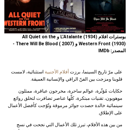
بوسترات افلام L’Atalante (1934) و All Quiet on the
Western Front (1930) و There Will Be Blood ( 2007) -
المصدر: IMDb
على مرّ تاريخ السينما، برزت
أفلام الأجنبية
استثنائية، لامست
قلوبنا ومزجت بين الفنّ الراقي والإنسانية العميقة.
حكايات مُؤثّرة، عوالم ساحرة، مخرجون عباقرة، ممثلون
موهوبون، تقنيات مبتكرة، كلّها عناصر تضافرت لتخلق روائع
سينمائية خالدة حصدت جوائز مرموقة وتُوّجت كأفضل الأعمال
على الإطلاق.
من بين هذه الأفلام، تبرز تلك الأعمال التي نجحت في نسج