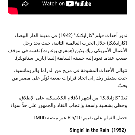
تدور أحداث فيلم "كازابلانكا" (1942) في مدينة الدار البيضاء
(كازابلانكا) خلال الحرب العالمية الثانية، حيث يجد رجل
الأعمال الأمريكي ريك بلاين (همفري بوغارت) نفسه في موقف
صعب عندما تعود إليه حبيبته السابقة إلسا (باربرا ستانويك).
تتوالى الأحداث المشوقة في مزيج من الدراما والرومانسية،
حيث يضطر ريك إلى اتخاذ قرارات صعبة تُؤثّر على مصير من
يحبّ.
يُعدّ "كازابلانكا" من أشهر الأفلام الكلاسيكية على الإطلاق،
وحظي بشعبية واسعة وإعجاب النقاد والجمهور على حدٍّ سواء.
حصل الفيلم على تقييم 8.5/10 عبر منصة IMDb.
Singin' in the Rain (1952)