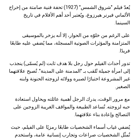
يُعدّ فيلم "شروق الشمس" (1927) تحفة فنية صامتة من إخراج
الألماني فيرنر هيرزوغ، ويُعتبر أحد أهم الأفلام في تاريخ
السينما.
على الرغم من خلوّه من الحوار، إلا أنه يزخر بالموسيقى
المتزامنة والمؤثرات الصوتية المسجلة، مما يُضفي عليه طابعًا
فريدًا.
تدور أحداث الفيلم حول رجل بلا هدف ثابت (لم يُسمّى) ينجذب
إلى امرأة جميلة تُلقب بـ "المدمنة على المدينة". تُصبح علاقتهما
غير المشروعة اختبارًا لصبره وولائه لزوجته الحنونة وابنه
الصغير.
مع مرور الوقت، يدرك الرجل أهمية عائلته ويحاول استعادة
حبه لزوجته. تُساعد الطبيعة والمواقف الغريبة الزوجين على
التصالح وإعادة بناء علاقتهما.
يُضفي غياب أسماء الشخصيات طابعًا رمزيًا على الفيلم، حيث
تُمثّل الشخصيات صراعات وتجارب إنسانية عامة، واستخدم