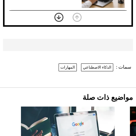
بعد 7 أشهر من تعرضه لحادث مروع.. جوشوا
يفوز على برينغا بـ"الضربة القاضية" (فيديو)
2026-07-26
موعد صرف حساب المواطن لشهر
أغسطس 2026
2026-07-25
سمات :
الذكاء الاصطناعي
المهارات
نرى المستقبل من خلال تصميماتنا.. كيف حجزت
1886 مكانها في عالم الأزياء؟
أقصر يوم في 2026 يقترب.. ماذا يحدث في
دوران الأرض؟
2026-07-25
مواضيع ذات صلة
قبل ليلة النزال.. اكتمال وزن أبطال "The
Comeback" في جدة (فيديو)
2026-07-25