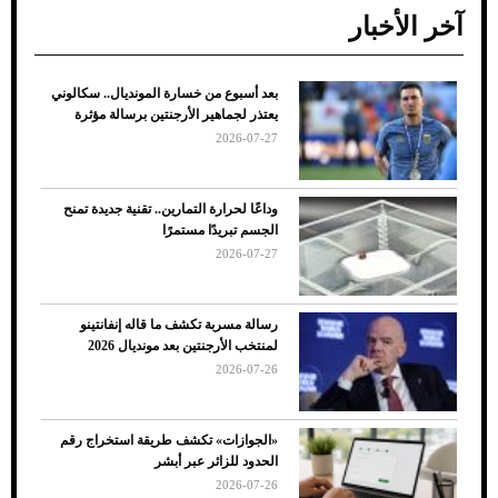
آخر الأخبار
بعد أسبوع من خسارة المونديال.. سكالوني
ضعف تبريد مكيف السيارة عند الوقوف.. أشهر
يعتذر لجماهير الأرجنتين برسالة مؤثرة
الأسباب والحلول
2026-07-27
وداعًا لحرارة التمارين.. تقنية جديدة تمنح
الجسم تبريدًا مستمرًا
2026-07-27
رسالة مسربة تكشف ما قاله إنفانتينو
لمنتخب الأرجنتين بعد مونديال 2026
2026-07-26
7 نصائح لاختيار لون البنطلون المناسب للقميص
«الجوازات» تكشف طريقة استخراج رقم
الأسود
الحدود للزائر عبر أبشر
2026-07-26