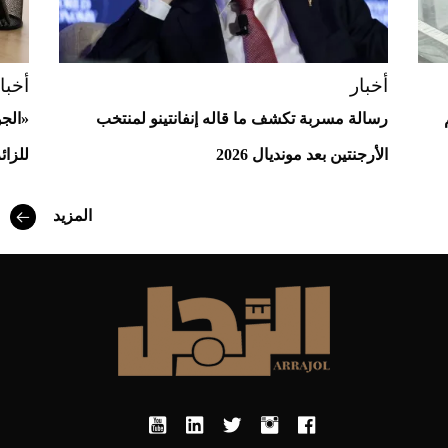
أخبار
أخبا
رسالة مسربة تكشف ما قاله إنفانتينو لمنتخب
«الج
الأرجنتين بعد مونديال 2026
للزائ
المزيد
أفضل تدريج للشعر الطويل لإطلالة جريئة وعصرية