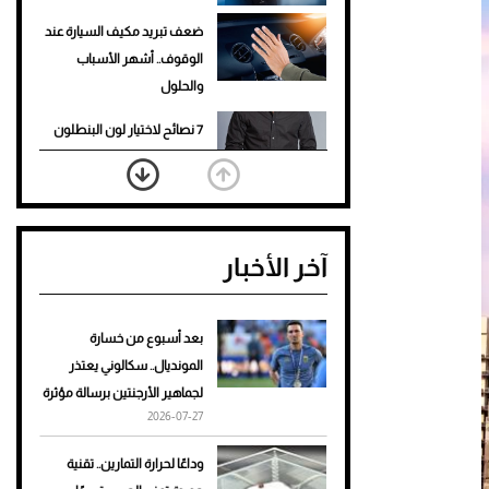
ضعف تبريد مكيف السيارة عند
الوقوف.. أشهر الأسباب
والحلول
7 نصائح لاختيار لون البنطلون
المناسب للقميص الأسود
نرى المستقبل من خلال
تصميماتنا.. كيف حجزت 1886
آخر الأخبار
مكانها في عالم الأزياء؟
أغلى 10 عطور في العالم للرجال
تمنحك فخامة استثنائية
بعد أسبوع من خسارة
المونديال.. سكالوني يعتذر
Aston Martin Valiant: على
لجماهير الأرجنتين برسالة مؤثرة
هوى الأبطال
2026-07-27
أفضل تدريج للشعر الطويل
وداعًا لحرارة التمارين.. تقنية
لإطلالة جريئة وعصرية