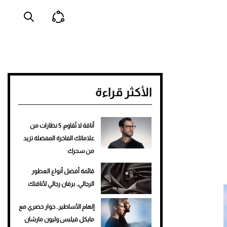
الأكثر قراءة
أناقة لا تُقاوم: 5 نظارات من
علاماتك الفاخرة المفضلة تزيد
من سحرك
قائمة أفضل أنواع العطور
الرجالي.. برفان رجالي لأناقتك
إلهام الأساطير.. حوار حصري مع
مايكل فيلبس وليون مارشان