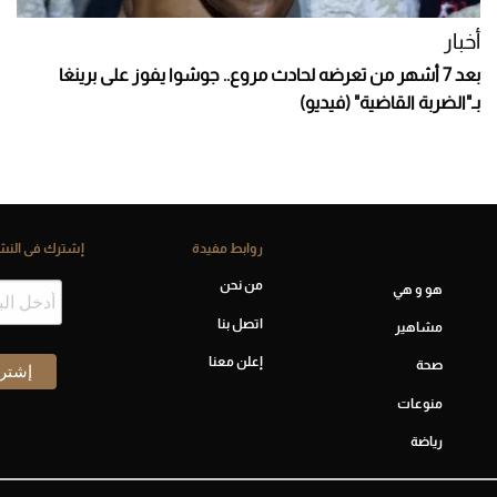
أخبار
بعد 7 أشهر من تعرضه لحادث مروع.. جوشوا يفوز على برينغا
بـ"الضربة القاضية" (فيديو)
روابط مفيدة
إشترك فى النشر
من نحن
هو و هي
اتصل بنا
مشاهير
إعلن معنا
صحة
منوعات
رياضة