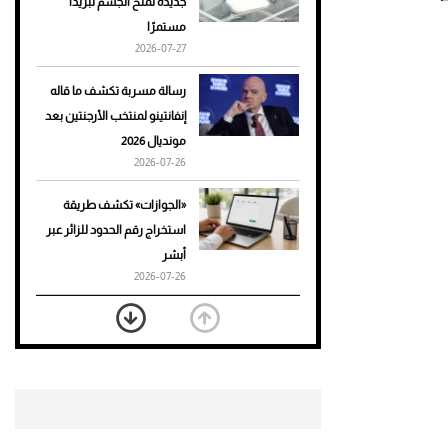
جديدة تمنح الجسم تبريدًا
مستمرًا
أحذية Mary Jane: ترف وأناقة
2026-07-27
للرجال
رسالة مسربة تكشف ما قاله
إنفانتينو لمنتخب الأرجنتين بعد
مونديال 2026
2026-07-26
«الجوازات» تكشف طريقة
استخراج رقم الحدود للزائر عبر
أبشر
2026-07-26
بعد 7 أشهر من تعرضه لحادث
مروع.. جوشوا يفوز على برينغا
بـ"الضربة القاضية" (فيديو)
2026-07-26
موعد صرف حساب المواطن