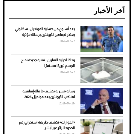
آخر الأخبار
بعد أسبوع من خسارة المونديال.. سكالوني
ضعف تبريد مكيف السيارة عند الوقوف.. أشهر
يعتذر لجماهير الأرجنتين برسالة مؤثرة
الأسباب والحلول
2026-07-27
وداعًا لحرارة التمارين.. تقنية جديدة تمنح
الجسم تبريدًا مستمرًا
2026-07-27
رسالة مسربة تكشف ما قاله إنفانتينو
لمنتخب الأرجنتين بعد مونديال 2026
2026-07-26
7 نصائح لاختيار لون البنطلون المناسب للقميص
«الجوازات» تكشف طريقة استخراج رقم
الأسود
الحدود للزائر عبر أبشر