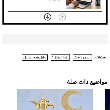
2026-07-26
بعد 7 أشهر من تعرضه لحادث مروع.. جوشوا
يفوز على برينغا بـ"الضربة القاضية" (فيديو)
2026-07-26
موعد صرف حساب المواطن لشهر
أغسطس 2026
2026-07-25
سمات :
رمضان 2024
رؤية الهلال\
هلال شهر شوال
نرى المستقبل من خلال تصميماتنا.. كيف حجزت
1886 مكانها في عالم الأزياء؟
أقصر يوم في 2026 يقترب.. ماذا يحدث في
دوران الأرض؟
2026-07-25
مواضيع ذات صلة
قبل ليلة النزال.. اكتمال وزن أبطال "The
Comeback" في جدة (فيديو)
2026-07-25