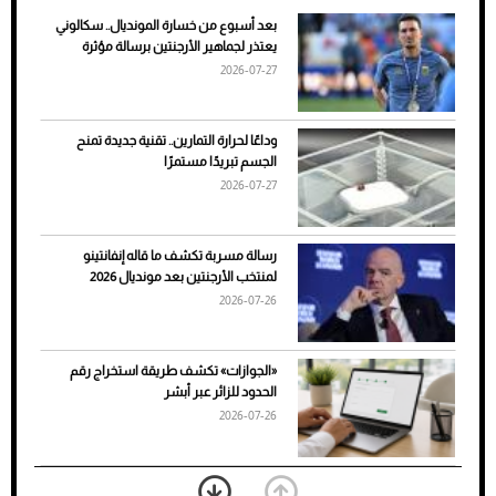
بعد أسبوع من خسارة المونديال.. سكالوني
ضعف تبريد مكيف السيارة عند الوقوف.. أشهر
يعتذر لجماهير الأرجنتين برسالة مؤثرة
الأسباب والحلول
2026-07-27
وداعًا لحرارة التمارين.. تقنية جديدة تمنح
الجسم تبريدًا مستمرًا
2026-07-27
رسالة مسربة تكشف ما قاله إنفانتينو
لمنتخب الأرجنتين بعد مونديال 2026
2026-07-26
7 نصائح لاختيار لون البنطلون المناسب للقميص
«الجوازات» تكشف طريقة استخراج رقم
الأسود
الحدود للزائر عبر أبشر
2026-07-26
بعد 7 أشهر من تعرضه لحادث مروع.. جوشوا