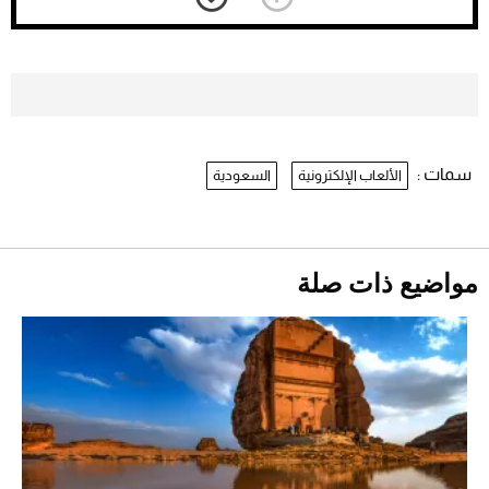
يفوز على برينغا بـ"الضربة القاضية" (فيديو)
2026-07-26
موعد صرف حساب المواطن لشهر
أغسطس 2026
2026-07-25
سمات :
الألعاب الإلكترونية
السعودية
نرى المستقبل من خلال تصميماتنا.. كيف حجزت
1886 مكانها في عالم الأزياء؟
أقصر يوم في 2026 يقترب.. ماذا يحدث في
دوران الأرض؟
2026-07-25
مواضيع ذات صلة
قبل ليلة النزال.. اكتمال وزن أبطال "The
Comeback" في جدة (فيديو)
2026-07-25
"بوجاتي ميسترال" الاستثنائية للبيع في مزاد
مونتيري
2026-07-23