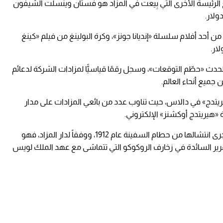
 الرئيسة الأخرى التي بِيعت في المزاد هو فستان وينسلت الشيفون
 ذلك السوط من أحد أفلام سلسلة «إنديانا جونز»، وكرة البولينغ من فيلم «كينغ
حدث «حطّم التوقعات»، وسجل رقمًا قياسيًّا لمزادات الشركة لدعائم
يريتدج» في دالاس، حيث تناوب عدد من بائعي المزادات على مدار
 «هيريتدج أوكشنز» الإلكتروني.
وكانت اللوحة صممت لتقليد أشهر قطعة كاملة جرى انتشالها من حطام السفينة عام 1912، ووفقاً لدار المزاد، فهو
ير السائدة في زخارف الروكوكو التي تتماشى مع عهد الملك لويس