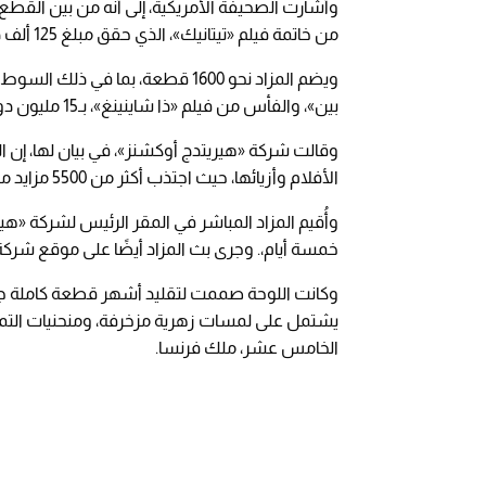
وأشارت الصحيفة الأمريكية، إلى أنه من بين القطع
من خاتمة فيلم «تيتانيك»، الذي حقق مبلغ 125 ألف دولار.
ويضم المزاد نحو 1600 قطعة، بما في
بين»، والفأس من فيلم «ذا شاينينغ»، بـ15 مليون دولار.
وقالت شركة «هيريتدج أوكشنز»، في بيان لها، إن ال
الأفلام وأزيائها، حيث اجتذب أكثر من 5500 مزايد من جميع أنحاء العالم.
وأُقيم المزاد المباشر في المقر الرئيس لشركة «ه
خمسة أيام،. وجرى بث المزاد أيضًا على موقع شركة
يشتمل على لمسات زهرية مزخرفة، ومنحنيات التمر
الخامس عشر، ملك فرنسا.