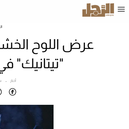
تجاوز
إلى
المحتوى
الرئيسي
ال
عرض اللوح الخشبي
"تيتانيك" في
أخبار
س