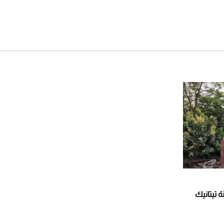
لشهر أغسطس 2026
2026-07-25
أقصر يوم في 2026 يقترب.. ماذا
يحدث في دوران الأرض؟
2026-07-25
قبل ليلة النزال.. اكتمال وزن
أبطال "The Comeback" في
جدة (فيديو)
2026-07-25
"بوجاتي ميسترال" الاستثنائية
للبيع في مزاد مونتيري
2026-07-23
 تيتانيك