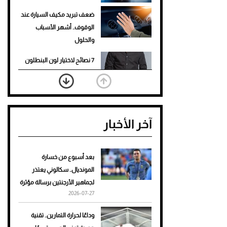
ضعف تبريد مكيف السيارة عند
الوقوف.. أشهر الأسباب
والحلول
7 نصائح لاختيار لون البنطلون
المناسب للقميص الأسود
نرى المستقبل من خلال
تصميماتنا.. كيف حجزت 1886
آخر الأخبار
مكانها في عالم الأزياء؟
أغلى 10 عطور في العالم للرجال
تمنحك فخامة استثنائية
بعد أسبوع من خسارة
المونديال.. سكالوني يعتذر
Aston Martin Valiant: على
لجماهير الأرجنتين برسالة مؤثرة
هوى الأبطال
2026-07-27
أفضل تدريج للشعر الطويل
وداعًا لحرارة التمارين.. تقنية
لإطلالة جريئة وعصرية