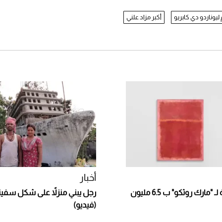
 ​ليوناردو دي كابريو
أكبر مزاد علني
أخبار
بيع لوحة نادرة لـ "مارك روثكو" ب 6.5 مليون
رجل يبني منزلاً على شكل سفينة
(فيديو)