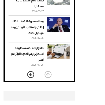
جديدة تمنح الجسم تبريدًا
مستمرًا
أحذية Mary Jane: ترف وأناقة
2026-07-27
للرجال
رسالة مسربة تكشف ما قاله
إنفانتينو لمنتخب الأرجنتين بعد
مونديال 2026
2026-07-26
«الجوازات» تكشف طريقة
استخراج رقم الحدود للزائر عبر
أبشر
2026-07-26
بعد 7 أشهر من تعرضه لحادث
مروع.. جوشوا يفوز على برينغا
بـ"الضربة القاضية" (فيديو)
2026-07-26
موعد صرف حساب المواطن