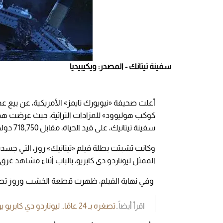
سفينة تيتانك - المصدر: ويكيبيديا
أعلت صحيفة «نيويورك تايمز» الأمريكية، عن بيع ع
كوكب هوليوود» للمزادات التراثية، حيث عرضت هذا 
سفينة تيتانيك، على قيد الحياة، مقابل 718,750 دولارا (569,739 جنيها إسترلينيا).
وكانت تشبثت بطلة فيلم «تيتانيك» روز، التي جسد
الممثل ليوناردو دي كابريو، بالباب أثناء مشاهد غرق
وفي نهاية الفيلم، ظهرت قطعة الخشب وروز تطفو
اقرأ أيضاً..
تصغره بـ 24 عامًا.. ليوناردو دي كابريو يواعد شقيقة صديقته السابقة