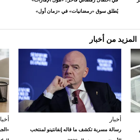
يُطلق سوق «رمضانيات» في «زمان أول»
المزيد من أخبار
Aston Martin Valiant: على هوى الأبطال
أخبار
أخبا
رسالة مسربة تكشف ما قاله إنفانتينو لمنتخب
«الج