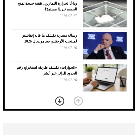
وداعًا لحرارة التمارين.. تقنية جديدة تمنح
الجسم تبريدًا مستمرًا
2026-07-27
رسالة مسربة تكشف ما قاله إنفانتينو
لمنتخب الأرجنتين بعد مونديال 2026
2026-07-26
7 نصائح لاختيار لون البنطلون المناسب للقميص
«الجوازات» تكشف طريقة استخراج رقم
الأسود
الحدود للزائر عبر أبشر
2026-07-26
بعد 7 أشهر من تعرضه لحادث مروع.. جوشوا
يفوز على برينغا بـ"الضربة القاضية" (فيديو)
2026-07-26
موعد صرف حساب المواطن لشهر
أغسطس 2026