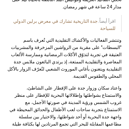
مدار 24 ساعة في شهر رمضان.
اقرأ أيضاً..
جدة التاريخية تشارك في معرض برلين الدولي
للسياحة
وتنتشر الفعاليات والأكشاك التقليدية التي تُعرف باسم
"البسطات" على مقربة من الرواشين المزخرفة والمشربيات
العتيقة في تجربة لتذوّق الأكلات الرمضانية وممارسة الألعاب
المعاصرة والتقليدية الممتعة، إذ يرتدي البائعون ملابس جدة
التقليدية ويتغنون بأغاني الموروث الشعبي لتُعرّف الزوار بالأكل
المحلي والطقوس القديمة.
واعتاد سكان وزوار جدة على الإفطار على الشاطئ،
والاستمتاع بشواطئها وإطلالاتها البحرية للإفطار على منظر
غروب الشمس ورؤية المدينة في صورتها الأجمل، مع
الاستمتاع بتجربة ساحات لعب الأطفال والحدائق المحيطة في
واجهة جدة البحرية أو أحد شواطئها، والاختيار بين سلسلة
مطاعمها المقابلة للبحر التي تجمع المرتادين لها بكثافة طيلة