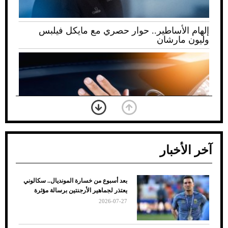
إلهام الأساطير.. حوار حصري مع مايكل فيلبس
وليون مارشان
آخر الأخبار
بعد أسبوع من خسارة المونديال.. سكالوني
ضعف تبريد مكيف السيارة عند الوقوف.. أشهر
يعتذر لجماهير الأرجنتين برسالة مؤثرة
الأسباب والحلول
2026-07-27