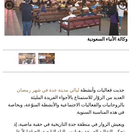
وكالة الأنباء السعودية
و
جذبت فعاليات وأنشطة
ليالي مدينة جدة في شهر رمضان
العديد من الزوّار للاستمتاع بالأجواء الفريدة المليئة
بالروحانيات والفعاليات الاجتماعية والأنشطة المنوّعة، وبخاصة
في هذه المناسبة السنوية.
ويعيش الزوار في منطقة جدة التاريخية في حقبة ماضية، إذ
تحكي التقاليد العريقة وفوانيس البلد النابضة بالحياة ليلاً على