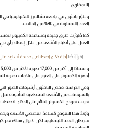
الليمفاوي.
وطوّر باحثون في جامعة تشالمرز للتكنولوجيا في ال
الغدد الليمفاوية في 90% من الحالات.
كما طُورّت طرق جديدة بمساعدة الكمبيوتر لتفسير
العمل على أطباء الأشعة، من خلال إعطاء رأي ثانٍ،
اقرأ أيضًا:
أداة ذكاء اصطناعي جديدة تُساعِد ع
و
أجهزة الكمبيوتر على العثور على علامات بصرية لل
بالفحوصات من الأشعة المقطعية المأخوذة قبل ا
تدريب نموذج الكمبيوتر القائم على الذكاء الاصط
سرطان الغدد الليمفاوية، لكن لا يزال هناك قدر كب
الممارسة السريرية.