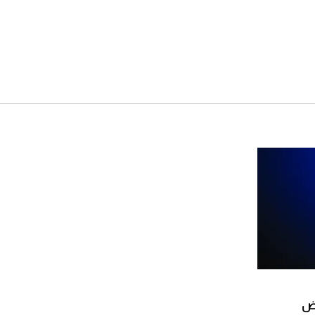
لشهر أغسطس 2026
2026-07-25
أقصر يوم في 2026 يقترب.. ماذا
يحدث في دوران الأرض؟
2026-07-25
قبل ليلة النزال.. اكتمال وزن
أبطال "The Comeback" في
جدة (فيديو)
2026-07-25
"بوجاتي ميسترال" الاستثنائية
للبيع في مزاد مونتيري
2026-07-23
رض