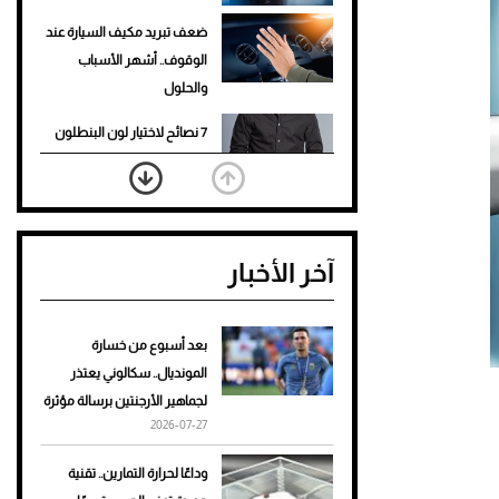
ضعف تبريد مكيف السيارة عند
الوقوف.. أشهر الأسباب
والحلول
7 نصائح لاختيار لون البنطلون
المناسب للقميص الأسود
نرى المستقبل من خلال
تصميماتنا.. كيف حجزت 1886
آخر الأخبار
مكانها في عالم الأزياء؟
أغلى 10 عطور في العالم للرجال
تمنحك فخامة استثنائية
بعد أسبوع من خسارة
المونديال.. سكالوني يعتذر
Aston Martin Valiant: على
لجماهير الأرجنتين برسالة مؤثرة
هوى الأبطال
2026-07-27
أفضل تدريج للشعر الطويل
وداعًا لحرارة التمارين.. تقنية
لإطلالة جريئة وعصرية