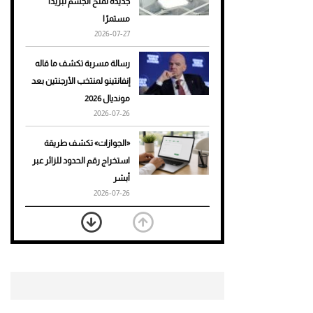
جديدة تمنح الجسم تبريدًا
مستمرًا
أحذية Mary Jane: ترف وأناقة
2026-07-27
للرجال
رسالة مسربة تكشف ما قاله
إنفانتينو لمنتخب الأرجنتين بعد
مونديال 2026
2026-07-26
«الجوازات» تكشف طريقة
استخراج رقم الحدود للزائر عبر
أبشر
2026-07-26
بعد 7 أشهر من تعرضه لحادث
مروع.. جوشوا يفوز على برينغا
بـ"الضربة القاضية" (فيديو)
2026-07-26
موعد صرف حساب المواطن