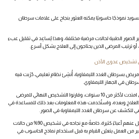
سويد نموذجًا حاسوبيًا يمكنه العثور بنجاح على علامات سرطان
 الصور الطبية لحالات مرضية مختلفة، وهذا يُساعِد في تقليل عبء
 أو ترتيب المرضى الذين يحتاجون إلى العلاج بشكل أسرع.
لى تشخيص عدوى الأذن
استنادًا إلى أكثر من 17,000 صورة لأكثر من 5,000 مريض بسرطان الغدد الليمفاوية، أُنشِئ نظام تعليمي، دُرّبت فيه
سرطان في الجهاز الليمفاوي.
وفي الدراسة، فحص الباحثون أرشيفات الصور التي امتدت لأكثر من 10 سنوات، وقارنوا التشخيص النهائي للمرضى
لعلاج وبعده، واستُخدمت هذه المعلومات بعد ذلك للمساعدة في
ناعي للكشف عن سرطان الغدد الليمفاوية في الصور.
ويُعدّ هذا النموذج مُساعِدًا لمختصي الأشعة ويحمل عنهم أعباءً كثيرة، خاصةً مع نجاحه في تشخيص 90% من حالات
ير من العمل يتعيّن القيام به قبل استخدام نماذج الحاسوب في