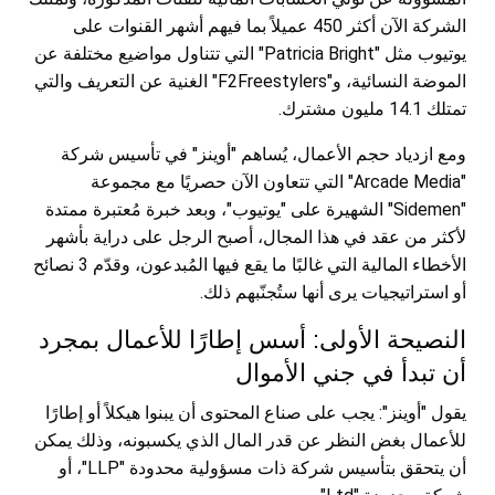
الشركة الآن أكثر 450 عميلاً بما فيهم أشهر القنوات على
يوتيوب مثل "Patricia Bright" التي تتناول مواضيع مختلفة عن
الموضة النسائية، و"F2Freestylers" الغنية عن التعريف والتي
تمتلك 14.1 مليون مشترك.
ومع ازدياد حجم الأعمال، يُساهم "أوينز" في تأسيس شركة
"Arcade Media" التي تتعاون الآن حصريًا مع مجموعة
"Sidemen" الشهيرة على "يوتيوب"، وبعد خبرة مُعتبرة ممتدة
لأكثر من عقد في هذا المجال، أصبح الرجل على دراية بأشهر
الأخطاء المالية التي غالبًا ما يقع فيها المُبدعون، وقدّم 3 نصائح
أو استراتيجيات يرى أنها ستُجنّبهم ذلك.
النصيحة الأولى: أسس إطارًا للأعمال بمجرد
أن تبدأ في جني الأموال
يقول "أوينز": يجب على صناع المحتوى أن يبنوا هيكلاً أو إطارًا
للأعمال بغض النظر عن قدر المال الذي يكسبونه، وذلك يمكن
أن يتحقق بتأسيس شركة ذات مسؤولية محدودة "LLP"، أو