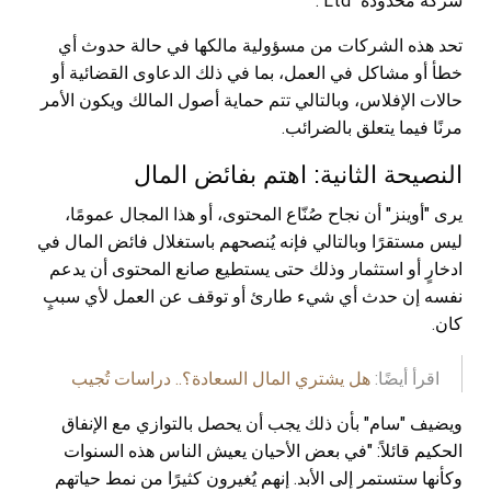
شركة محدودة "Ltd".
تحد هذه الشركات من مسؤولية مالكها في حالة حدوث أي
خطأ أو مشاكل في العمل، بما في ذلك الدعاوى القضائية أو
حالات الإفلاس، وبالتالي تتم حماية أصول المالك ويكون الأمر
مرنًا فيما يتعلق بالضرائب.
النصيحة الثانية: اهتم بفائض المال
يرى "أوينز" أن نجاح صُنّاع المحتوى، أو هذا المجال عمومًا،
ليس مستقرًا وبالتالي فإنه يُنصحهم باستغلال فائض المال في
ادخارٍ أو استثمار وذلك حتى يستطيع صانع المحتوى أن يدعم
نفسه إن حدث أي شيء طارئ أو توقف عن العمل لأي سببٍ
كان.
اقرأ أيضًا:
هل يشتري المال السعادة؟.. دراسات تُجيب
ويضيف "سام" بأن ذلك يجب أن يحصل بالتوازي مع الإنفاق
الحكيم قائلاً: "في بعض الأحيان يعيش الناس هذه السنوات
وكأنها ستستمر إلى الأبد. إنهم يُغيرون كثيرًا من نمط حياتهم