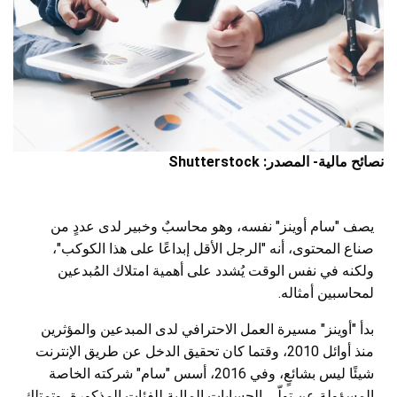
نصائح مالية- المصدر: Shutterstock
يصف "سام أوينز" نفسه، وهو محاسبٌ وخبير لدى عددٍ من
صناع المحتوى، أنه "الرجل الأقل إبداعًا على هذا الكوكب"،
ولكنه في نفس الوقت يُشدد على أهمية امتلاك المُبدعين
لمحاسبين أمثاله.
بدأ "أوينز" مسيرة العمل الاحترافي لدى المبدعين والمؤثرين
منذ أوائل 2010، وقتما كان تحقيق الدخل عن طريق الإنترنت
شيئًا ليس بشائعٍ، وفي 2016، أسس "سام" شركته الخاصة
المسؤولة عن تولّي الحسابات المالية للفئات المذكورة، وتمتلك