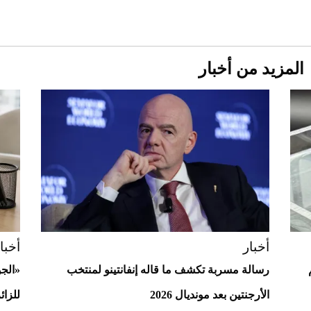
المزيد من أخبار
Aston Martin Valiant: على هوى الأبطال
أخبار
أخبا
رسالة مسربة تكشف ما قاله إنفانتينو لمنتخب
«الج
الأرجنتين بعد مونديال 2026
للزائ