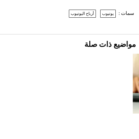
2026-07-25
سمات :
يوتيوب
أرباح اليوتيوب
نرى المستقبل من خلال تصميماتنا.. كيف حجزت
1886 مكانها في عالم الأزياء؟
أقصر يوم في 2026 يقترب.. ماذا يحدث في
دوران الأرض؟
2026-07-25
مواضيع ذات صلة
قبل ليلة النزال.. اكتمال وزن أبطال "The
Comeback" في جدة (فيديو)
2026-07-25
"بوجاتي ميسترال" الاستثنائية للبيع في
مزاد مونتيري
2026-07-23
أغلى 10 عطور في العالم للرجال تمنحك فخامة
استثنائية