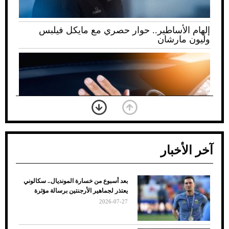
إلهام الأساطير.. حوار حصري مع مايكل فيلبس
وليون مارشان
آخر الأخبار
بعد أسبوع من خسارة المونديال.. سكالوني
ضعف تبريد مكيف السيارة عند الوقوف.. أشهر
يعتذر لجماهير الأرجنتين برسالة مؤثرة
الأسباب والحلول
2026-07-27