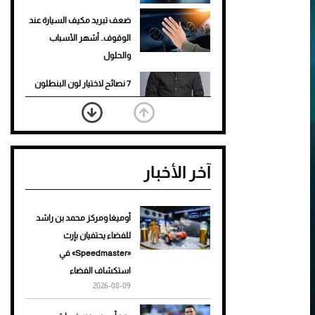
ضعف تبريد مكيف السيارة عند
الوقوف.. أشهر الأسباب
والحلول
7 نصائح لاختيار لون البنطلون
المناسب للقميص الأسود
نرى المستقبل من خلال
تصميماتنا.. كيف حجزت 1886
آخر الأخبار
مكانها في عالم الأزياء؟
أغلى 10 عطور في العالم للرجال
تمنحك فخامة استثنائية
أوميغا ومركز محمد بن راشد
للفضاء يحتفيان بإرث
Aston Martin Valiant: على
«Speedmaster» في
هوى الأبطال
استكشاف الفضاء
2026-08-09
أفضل تدريج للشعر الطويل
لإطلالة جريئة وعصرية