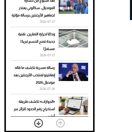
بعد أسبوع من خسارة
المونديال.. سكالوني يعتذر
أحذية Mary Jane: ترف وأناقة
لجماهير الأرجنتين برسالة مؤثرة
للرجال
2026-07-27
وداعًا لحرارة التمارين.. تقنية
جديدة تمنح الجسم تبريدًا
مستمرًا
2026-07-27
رسالة مسربة تكشف ما قاله
إنفانتينو لمنتخب الأرجنتين بعد
مونديال 2026
2026-07-26
«الجوازات» تكشف طريقة
استخراج رقم الحدود للزائر عبر
أبشر
2026-07-26