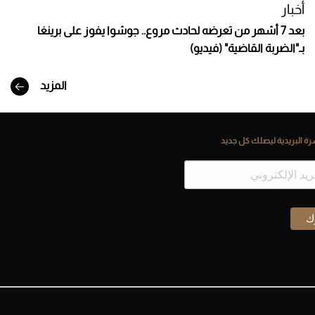
أخبار
بعد 7 أشهر من تعرضه لحادث مروع.. جوشوا يفوز على برينغا
بـ"الضربة القاضية" (فيديو)
المزيد
ة البريدية ليصلك كل جديد