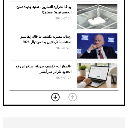
وداعًا لحرارة التمارين.. تقنية جديدة تمنح
الجسم تبريدًا مستمرًا
2026-07-27
رسالة مسربة تكشف ما قاله إنفانتينو
لمنتخب الأرجنتين بعد مونديال 2026
2026-07-26
7 نصائح لاختيار لون البنطلون المناسب للقميص
«الجوازات» تكشف طريقة استخراج رقم
الأسود
الحدود للزائر عبر أبشر
2026-07-26
بعد 7 أشهر من تعرضه لحادث مروع.. جوشوا
يفوز على برينغا بـ"الضربة القاضية" (فيديو)
2026-07-26
موعد صرف حساب المواطن لشهر