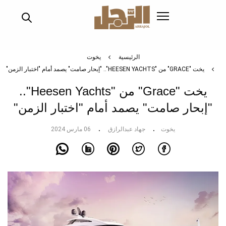
تجاوز
إلى
المحتوى
الرئيسي
الرئيسية
يخوت
يخت "GRACE" من "HEESEN YACHTS".. "إبحار صامت" يصمد أمام "اختبار الزمن"
يخت "Grace" من "Heesen Yachts"..
"إبحار صامت" يصمد أمام "اختبار الزمن"
يخوت
جهاد عبدالرازق
06 مارس 2024