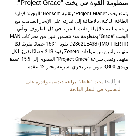
منظومة القوة في يخت "Project Grace":
يتمتع يخت "Project Grace" بتقنية "Heesen" الهجينة لإدارة
الطاقة الذكية، بالإضافة إلى قدرته على الإبحار الصامت مع
راحة مثالية خلال الرحلات البحرية في كل الظروف. ويأتي
اليخت "Grace" بمنظومة قوة تتضمن اثنين من محركات MAN
D2862LE438 (IMO TIER III) بقوة 1631 حصانًا تقريبًا لكل
منهم، واثنين من مولدات Zenero بقوة 218 حصانًا تقريبًا لكل
منهم، وتصل سرعة "Project Grace" القصوى إلى 15.5 عقدة
ومدى 3,800 نيوتن متر بحري بسرعة إبحار 12 عقدة.
اقرأ أيضًا:
يخت "Jade".. براعة هندسية وقدرة على
المغامرة في البحار الهائجة