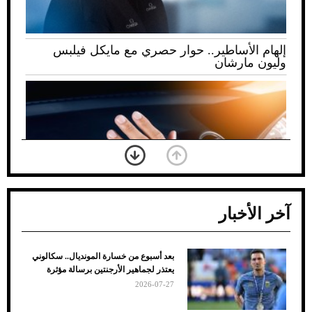
إلهام الأساطير.. حوار حصري مع مايكل فيلبس
وليون مارشان
آخر الأخبار
بعد أسبوع من خسارة المونديال.. سكالوني
ضعف تبريد مكيف السيارة عند الوقوف.. أشهر
يعتذر لجماهير الأرجنتين برسالة مؤثرة
الأسباب والحلول
2026-07-27