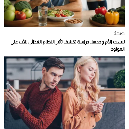
صحة
ليست الأم وحدها.. دراسة تكشف تأثير النظام الغذائي للأب على
المولود