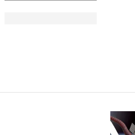
بعد 7 أشهر من تعرضه لحادث
مروع.. جوشوا يفوز على برينغا
بـ"الضربة القاضية" (فيديو)
2026-07-26
موعد صرف حساب المواطن
لشهر أغسطس 2026
2026-07-25
أقصر يوم في 2026 يقترب.. ماذا
يحدث في دوران الأرض؟
2026-07-25
قبل ليلة النزال.. اكتمال وزن
أبطال "The Comeback" في
جدة (فيديو)
2026-07-25