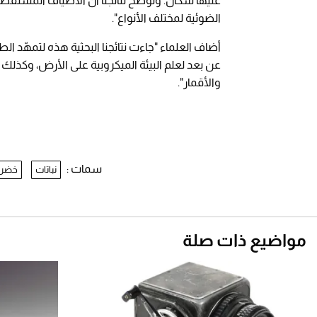
عليها سكان. وتوضح نتائجنا أن الأطياف المستقطبة
الضوئية لمختلف الأنواع".
أضاف العلماء "جاءت نتائجنا البحثية هذه لتمهّد الط
عن بعد لعلم البيئة الميكروبية على الأرض، وكذلك 
والأقمار".
سمات :
نباتات
خضرا
مواضيع ذات صلة