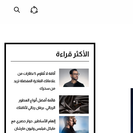
الأكثر قراءة
أناقة لا تُقاوم: 5 نظارات من
علاماتك الفاخرة المفضلة تزيد
من سحرك
قائمة أفضل أنواع العطور
الرجالي.. برفان رجالي لأناقتك
إلهام الأساطير.. حوار حصري مع
مايكل فيلبس وليون مارشان