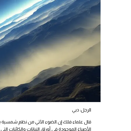
الرجل: دبي
قال علماء فلك إن الضوء الآتي من نظم شمسية ب
الأصباغ الموجودة في أوراق النباتات والكائنات ال