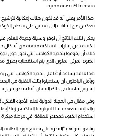
منتجة بذلك بصمة مميزة.
هذا الأمر يعني أنه قد تكون هناك إمكانية لترشيح 
ينعكس من النباتات التي تعيش على سطح الكوكب
يمكن لتلك النتائج أن توفر وسيلة جديدة للعثور عل
الكشف عن إشارات لاسلكية منبعثة من أشكال حياتي
ذلك أن يقوموا بتحديد الكواكب التي تدور حول نجو
الضوء المرئي الملون الذي يتم استقطابه بطرق مح
هذا ما قد يساعد أيضًا على تحديد الكواكب التي ربم
ويأمل الباحثون أن يستعينوا بتلك التقنية في البح
النجوم إلينا، بما في ذلك النجمان ألفا قنطورس إيه وبي، ال
وفي مقال في المجلة الدولية لعلم الأحياء الفلكي، ق
والعالِمة بمعهد ناسا للبيولوجيا الفلكية، وزملاؤها
استخدام الضوء كمصدر للطاقة، في مرحلة مبكرة م
وتابعوا بقولهم "القدرة على تجميع مورد الطاقة الك