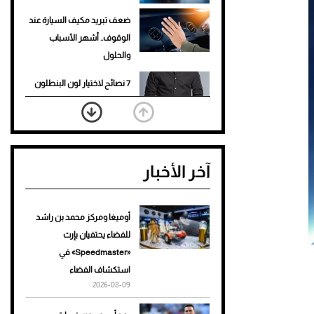
ضعف تبريد مكيف السيارة عند
الوقوف.. أشهر الأسباب
والحلول
7 نصائح لاختيار لون البنطلون
المناسب للقميص الأسود
نرى المستقبل من خلال
تصميماتنا.. كيف حجزت 1886
آخر الأخبار
مكانها في عالم الأزياء؟
أغلى 10 عطور في العالم للرجال
تمنحك فخامة استثنائية
أوميغا ومركز محمد بن راشد
للفضاء يحتفيان بإرث
Aston Martin Valiant: على
«Speedmaster» في
هوى الأبطال
استكشاف الفضاء
2026-08-09
أفضل تدريج للشعر الطويل
لإطلالة جريئة وعصرية