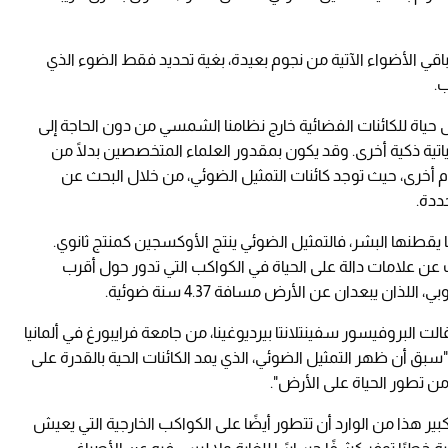
باقي الأضواء الآتية من نجوم بعيدة، بغية تحديد فقط الضوء الذي
.
ى حياة للكائنات الفضائية خارج نظامنا الشمسي من دون الحاجة إلى
ة ذكية أخرى. وقد يكون بمقدور العلماء المتخصصين بدلًا من
م أخرى، حيث توجد كائنات التمثيل الضوئي، من خلال البحث عن
ددة.
ا يقطنها البشر، فالتمثيل الضوئي ينتج الأوكسجين كمنتج ثانوي.
ث عن علامات دالة على الحياة في الكواكب التي تدور حول أقرب
لذان يبعدان عن الأرض مسافة 4.37 سنة ضوئية.
الت البروفيسور سفينتلانتا بيرديوغينا، من جامعة فرايبورغ في ألمانيا
 "سبق أن ظهر التمثيل الضوئي، الذي يمد الكائنات الحية بالقدرة على
ن تطور الحياة على الأرض".
بير هذا من الوارد أن تتطور أيضًا على الكواكب الخارجية التي يعيش