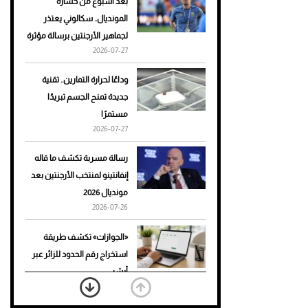
بعد أسبوع من خسارة
المونديال.. سكالوني يعتذر
أحذية Mary Jane: ترف وأناقة
لجماهير الأرجنتين برسالة مؤثرة
للرجال
2026-07-27
وداعًا لحرارة التمارين.. تقنية
جديدة تمنح الجسم تبريدًا
مستمرًا
2026-07-27
رسالة مسربة تكشف ما قاله
إنفانتينو لمنتخب الأرجنتين بعد
مونديال 2026
2026-07-26
«الجوازات» تكشف طريقة
استخراج رقم الحدود للزائر عبر
أبشر
2026-07-26