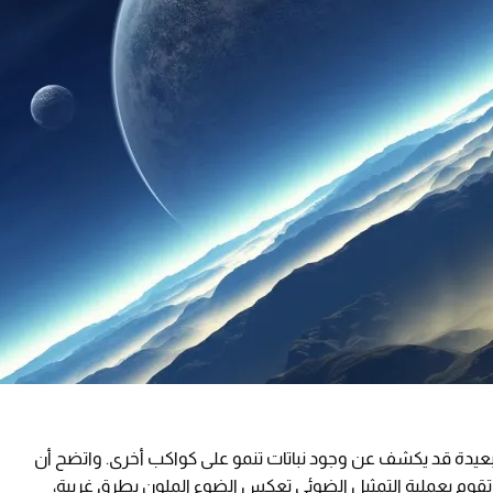
عيدة قد يكشف عن وجود نباتات تنمو على كواكب أخرى. واتضح أن
تي تقوم بعملية التمثيل الضوئي تعكس الضوء الملون بطرق غريبة،