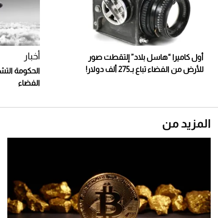
أخبار
أول كاميرا “هاسل بلاد” إلتقطت صور
للأرض من الفضاء تباع بـ275 ألف دولار!
الحكومة التش
الفضاء
المزيد من