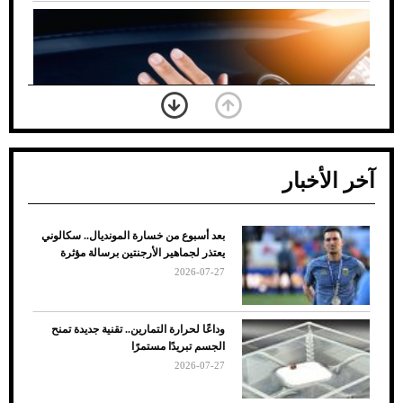
آخر الأخبار
بعد أسبوع من خسارة المونديال.. سكالوني
ضعف تبريد مكيف السيارة عند الوقوف.. أشهر
يعتذر لجماهير الأرجنتين برسالة مؤثرة
الأسباب والحلول
2026-07-27
وداعًا لحرارة التمارين.. تقنية جديدة تمنح
الجسم تبريدًا مستمرًا
2026-07-27