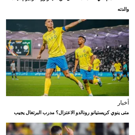
والدته
Aston Martin Valiant: على هوى الأبطال
أخبار
متى ينوي كريستيانو رونالدو الاعتزال؟ مدرب البرتغال يجيب
أفضل تدريج للشعر الطويل لإطلالة جريئة وعصرية