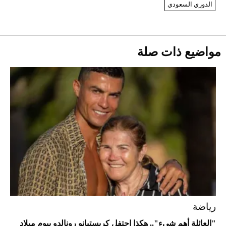
الدوري السعودي
دوران الأرض؟
2026-07-25
قبل ليلة النزال.. اكتمال وزن أبطال "The
مواضيع ذات صلة
Comeback" في جدة (فيديو)
2026-07-25
"بوجاتي ميسترال" الاستثنائية للبيع في
مزاد مونتيري
2026-07-23
أغلى 10 عطور في العالم للرجال تمنحك فخامة
استثنائية
رياضة
"العائلة أهم شيء".. هكذا احتفل كريستيانو رونالدو بيوم ميلاد