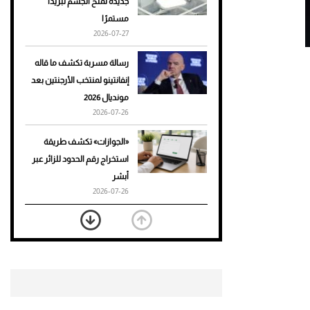
جديدة تمنح الجسم تبريدًا
مستمرًا
أحذية Mary Jane: ترف وأناقة
2026-07-27
للرجال
رسالة مسربة تكشف ما قاله
إنفانتينو لمنتخب الأرجنتين بعد
مونديال 2026
2026-07-26
«الجوازات» تكشف طريقة
استخراج رقم الحدود للزائر عبر
أبشر
2026-07-26
بعد 7 أشهر من تعرضه لحادث
مروع.. جوشوا يفوز على برينغا
بـ"الضربة القاضية" (فيديو)
2026-07-26
موعد صرف حساب المواطن