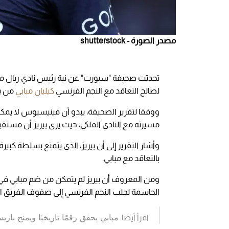
مصدر الصورة - shutterstock
تحدثت صحيفة "سبورت" عن نية رئيس نادي ريال مدري
لصالح التعاقد مع النجم الفرنسي
كيليان مبابي
من با
ووفقا لتقرير الصحيفة، يبدو أن فينيسيوس لا يمكن 
مسيرته مع النادي الملكي، حيث يرى بيريز أن مستق
وأشار التقرير إلى أن بيريز، الذي يتمتع بسلطة كب
بالتعاقد مع مبابي.
ومن المعروف أن بيريز لم يتمكن من ضم مبابي في
الحاسمة لجلب النجم الفرنسي إلى صفوف الفريق ال
مبابي يحقق رقمًا تاريخيًا ويمنح ب
اقرأ أيضا: