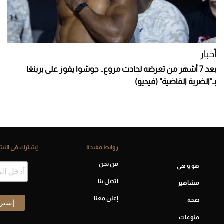
أخبار
بعد 7 أشهر من تعرضه لحادث مروع.. جوشوا يفوز على برينغا
بـ"الضربة القاضية" (فيديو)
روابط مفيدة
إشترك فى النشر
من نحن
هو و هي
اتصل بنا
مشاهير
إعلن معنا
صحة
منوعات