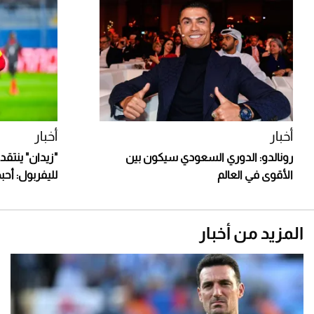
أخبار
أخبار
رونالدو: الدوري السعودي سيكون بين
"زيدان" ينتقد
الأقوى في العالم
لليفربول: أح
المزيد من أخبار