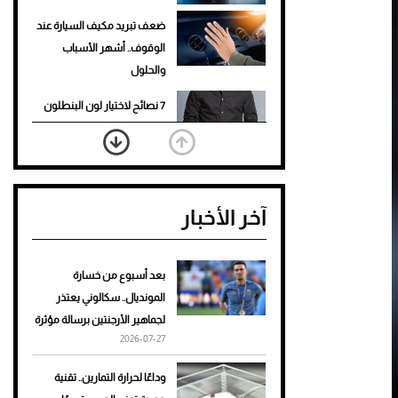
ضعف تبريد مكيف السيارة عند
الوقوف.. أشهر الأسباب
والحلول
7 نصائح لاختيار لون البنطلون
المناسب للقميص الأسود
نرى المستقبل من خلال
تصميماتنا.. كيف حجزت 1886
آخر الأخبار
مكانها في عالم الأزياء؟
أغلى 10 عطور في العالم للرجال
تمنحك فخامة استثنائية
بعد أسبوع من خسارة
المونديال.. سكالوني يعتذر
Aston Martin Valiant: على
لجماهير الأرجنتين برسالة مؤثرة
هوى الأبطال
2026-07-27
أفضل تدريج للشعر الطويل
وداعًا لحرارة التمارين.. تقنية
لإطلالة جريئة وعصرية