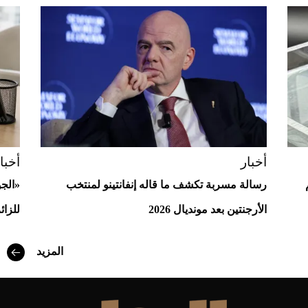
Aston Martin Valiant: على هوى الأبطال
أخبار
أخبا
رسالة مسربة تكشف ما قاله إنفانتينو لمنتخب
«الج
الأرجنتين بعد مونديال 2026
للزائ
المزيد
أفضل تدريج للشعر الطويل لإطلالة جريئة وعصرية