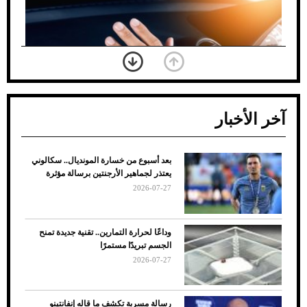
آخر الأخبار
بعد أسبوع من خسارة المونديال.. سكالوني
ضعف تبريد مكيف السيارة عند الوقوف.. أشهر
يعتذر لجماهير الأرجنتين برسالة مؤثرة
الأسباب والحلول
2026-07-27
وداعًا لحرارة التمارين.. تقنية جديدة تمنح
الجسم تبريدًا مستمرًا
2026-07-27
رسالة مسربة تكشف ما قاله إنفانتينو