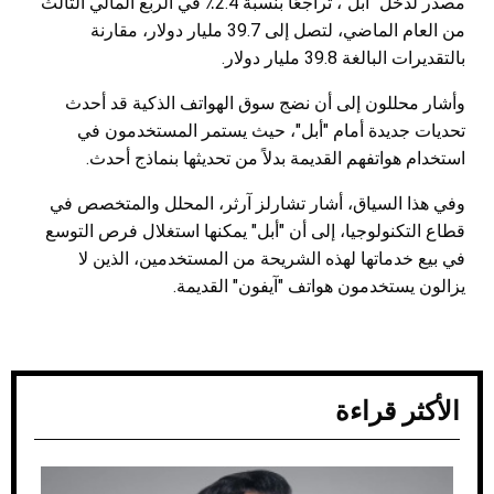
مصدر لدخل "أبل"، تراجعًا بنسبة 2.4٪ في الربع المالي الثالث
من العام الماضي، لتصل إلى 39.7 مليار دولار، مقارنة
بالتقديرات البالغة 39.8 مليار دولار.
وأشار محللون إلى أن نضج سوق الهواتف الذكية قد أحدث
تحديات جديدة أمام "أبل"، حيث يستمر المستخدمون في
استخدام هواتفهم القديمة بدلاً من تحديثها بنماذج أحدث.
وفي هذا السياق، أشار تشارلز آرثر، المحلل والمتخصص في
قطاع التكنولوجيا، إلى أن "أبل" يمكنها استغلال فرص التوسع
في بيع خدماتها لهذه الشريحة من المستخدمين، الذين لا
يزالون يستخدمون هواتف "آيفون" القديمة.
الأكثر قراءة