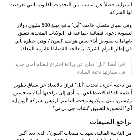
المتزايد، فضلاً عن سلسلة من التحديات القانونية التي تعرضت
لها الشركة.
وفي سياق متصل، قامت "أبل" بدفع مبلغ 500 مليون دولار
لتسوية دعوى قضائية جماعية في الولايات المتحدة، تتعلق
باتهامات بتقويض أداء بعض هواتف "آيفون"، وهي خطوة تأتي
في إطار التزام الشركة بمعالجة القضايا القانونية المعلقة.
"أبل" تعلن عن براءة اختراع لنظام أمان جديد
اقرأ أيضا:
في سيارتها ذاتية القيادة
من ناحية أخرى، اتخذت "أبل" قرارًا بالابتعاد عن سباق تطوير
أنظمة الذكاء الاصطناعي، ما أدى إلى تراجعها أمام منافسين
رئيسين، مثل مايكروسوفت، الداعم الرئيس لشركة "أوبن إيه
آي" المطورة لتطبيق "تشات جي بي تي".
تراجع المبيعات
من الناحية المالية، شهدت مبيعات "آيفون"، الذي يعد أكبر