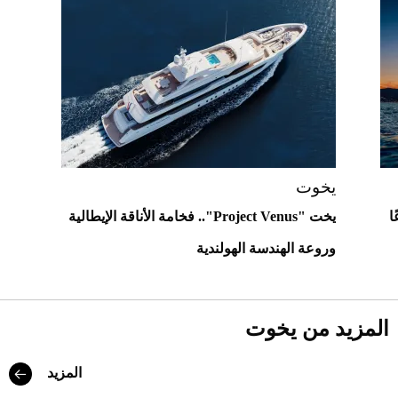
"بوجاتي ميسترال" الاستثنائية للبيع في
مزاد مونتيري
2026-07-23
أغلى 10 عطور في العالم للرجال تمنحك فخامة
استثنائية
يخوت
ا
يخت "Project Venus".. فخامة الأناقة الإيطالية
وروعة الهندسة الهولندية
المزيد من يخوت
المزيد
Aston Martin Valiant: على هوى الأبطال