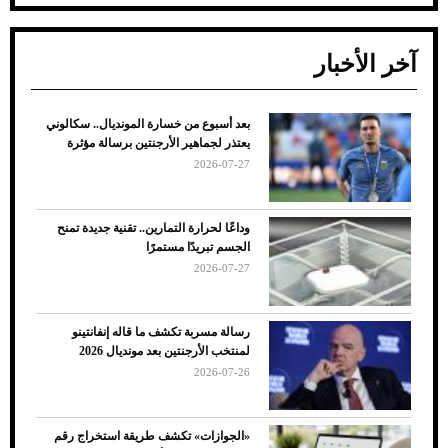
آخر الأخبار
بعد أسبوع من خسارة المونديال.. سكالوني
ضعف تبريد مكيف السيارة عند الوقوف.. أشهر
يعتذر لجماهير الأرجنتين برسالة مؤثرة
الأسباب والحلول
2026-07-27
وداعًا لحرارة التمارين.. تقنية جديدة تمنح
الجسم تبريدًا مستمرًا
2026-07-27
رسالة مسربة تكشف ما قاله إنفانتينو
لمنتخب الأرجنتين بعد مونديال 2026
2026-07-26
7 نصائح لاختيار لون البنطلون المناسب للقميص
«الجوازات» تكشف طريقة استخراج رقم