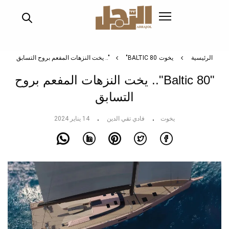
تجاوز
إلى
المحتوى
الرئيسي
الرئيسية
يخوت
"BALTIC 80".. يخت النزهات المفعم بروح التسابق
"Baltic 80".. يخت النزهات المفعم بروح
التسابق
يخوت
فادي تقي الدين
14 يناير 2024