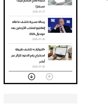
جديدة تمنح الجسم تبريدًا
مستمرًا
أحذية Mary Jane: ترف وأناقة
2026-07-27
للرجال
رسالة مسربة تكشف ما قاله
إنفانتينو لمنتخب الأرجنتين بعد
مونديال 2026
2026-07-26
«الجوازات» تكشف طريقة
استخراج رقم الحدود للزائر عبر
أبشر
2026-07-26
بعد 7 أشهر من تعرضه لحادث
مروع.. جوشوا يفوز على برينغا
بـ"الضربة القاضية" (فيديو)
2026-07-26
موعد صرف حساب المواطن