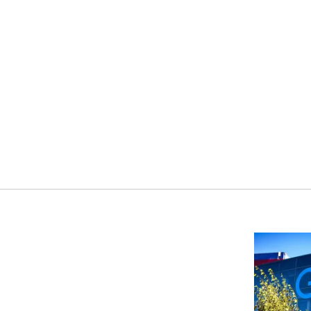
لشهر أغسطس 2026
2026-07-25
أقصر يوم في 2026 يقترب.. ماذا
يحدث في دوران الأرض؟
2026-07-25
قبل ليلة النزال.. اكتمال وزن
أبطال "The Comeback" في
جدة (فيديو)
2026-07-25
"بوجاتي ميسترال" الاستثنائية
للبيع في مزاد مونتيري
2026-07-23