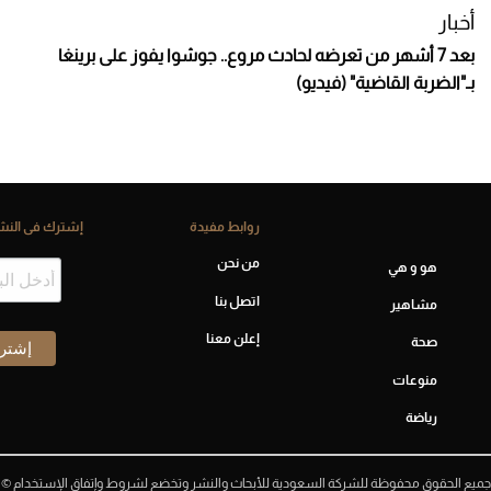
أخبار
بعد 7 أشهر من تعرضه لحادث مروع.. جوشوا يفوز على برينغا
بـ"الضربة القاضية" (فيديو)
روابط مفيدة
إشترك فى النشر
من نحن
هو و هي
اتصل بنا
مشاهير
إعلن معنا
صحة
منوعات
رياضة
جميع الحقوق محفوظة للشركة السعودية للأبحاث والنشر وتخضع لشروط وإتفاق الإستخدام ©