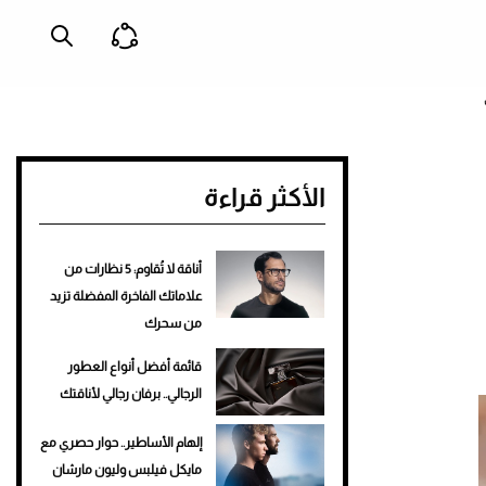
الأكثر قراءة
أناقة لا تُقاوم: 5 نظارات من
علاماتك الفاخرة المفضلة تزيد
من سحرك
قائمة أفضل أنواع العطور
الرجالي.. برفان رجالي لأناقتك
إلهام الأساطير.. حوار حصري مع
مايكل فيلبس وليون مارشان