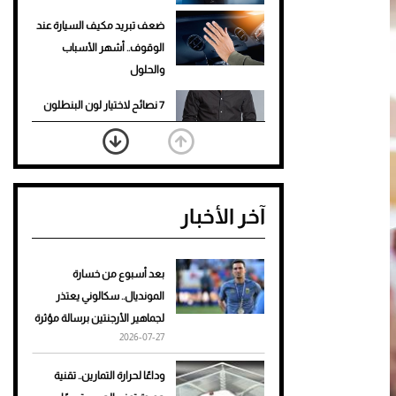
ضعف تبريد مكيف السيارة عند
الوقوف.. أشهر الأسباب
والحلول
7 نصائح لاختيار لون البنطلون
المناسب للقميص الأسود
نرى المستقبل من خلال
تصميماتنا.. كيف حجزت 1886
آخر الأخبار
مكانها في عالم الأزياء؟
أغلى 10 عطور في العالم للرجال
تمنحك فخامة استثنائية
بعد أسبوع من خسارة
المونديال.. سكالوني يعتذر
Aston Martin Valiant: على
لجماهير الأرجنتين برسالة مؤثرة
هوى الأبطال
2026-07-27
أفضل تدريج للشعر الطويل
وداعًا لحرارة التمارين.. تقنية
لإطلالة جريئة وعصرية