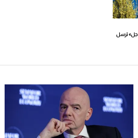
ار.. «جوجل» ترسل