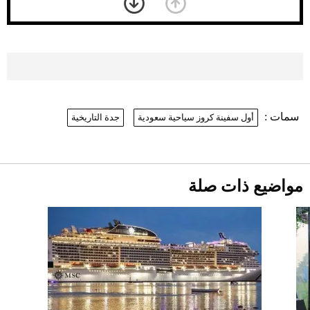
بعد 7 أشهر من تعرضه لحادث مروع.. جوشوا
يفوز على برينغا بـ"الضربة القاضية" (فيديو)
2026-07-26
موعد صرف حساب المواطن لشهر
أغسطس 2026
2026-07-25
سمات :
أول سفينة كروز سياحية سعودية
جدة التاريخية
نرى المستقبل من خلال تصميماتنا.. كيف حجزت
1886 مكانها في عالم الأزياء؟
أقصر يوم في 2026 يقترب.. ماذا يحدث في
دوران الأرض؟
2026-07-25
مواضيع ذات صلة
قبل ليلة النزال.. اكتمال وزن أبطال "The
Comeback" في جدة (فيديو)
2026-07-25
"بوجاتي ميسترال" الاستثنائية للبيع في
مزاد مونتيري