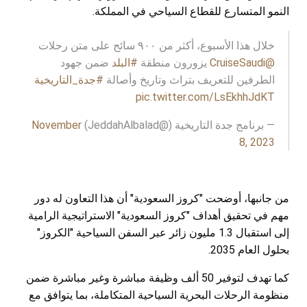
النمو المتسارع للقطاع السياحي في المملكة.
خلال هذا الأسبوع، أكثر من ٩٠٠ سائح على متن رحلات
@CruiseSaudi
يزورون منطقة
#البلد
ضمن جهود
الطرفين للتعريف بتراث وتاريخ وأصالة
#جدة_التاريخية
pic.twitter.com/LsEkhhJdKT
— برنامج جدة التاريخية (@JeddahAlbalad)
November
8, 2023
من جانبها، أوضحت "كروز السعودية" أن هذا التعاون له دور
مهم في تحقيق أهداف "كروز السعودية" الاستراتيجية الرامية
إلى استقبال 1.3 مليون زائر عبر السفن السياحية "الكروز"
بحلول العام 2035.
كما تهدف لتوفير 50 ألف وظيفة مباشرة وغير مباشرة ضمن
منظومة الرحلات البحرية السياحية المتكاملة، بما يتوافق مع