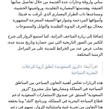
مباني وأروقة وحارات جدة القديمة من خلال تفاصيل مبانيها
العتيقة، وهندستها المعمارية التقليدية، ورواشينها الخشبية،
ومساجدها ذات الطراز المعماري الذي عُرِفَت به قديمًا،
وأسواقها المزدحمة وشوارعها الضيقة المتعرجة المشهورة
بمحال بيع الحرف اليدوية التقليدية والتوابل والمنسوجات.
إضافةً إلى زيارة المتاحف التراثية، كما استمع الزوار إلى شرح
للكثير من الصور التاريخية التي تبين حضارة وتاريخ مدينة جدة،
بجانب عرض عدد من الخرائط للمدينة على مر المراحل
الزمنية المختلفة.
«كروز السعودية» تُطلق أرويا للرحلات
اقرأ أيضًا:
البحرية السياحية
هذه الزيارات تعكس أهمية التعاون السياحي بين المناطق
السياحية في المملكة ومشاريعها مثل مشروع "كروز
السعودية" المنبثق عن صندوق الاستثمارات السعودية لدعم
قطاع السياحة البحرية في المملكة، وبرنامج "البلد" وما يحققه
هذا التعاون من تجربة غنية واستثنائية للزوار، تسهم في دعم