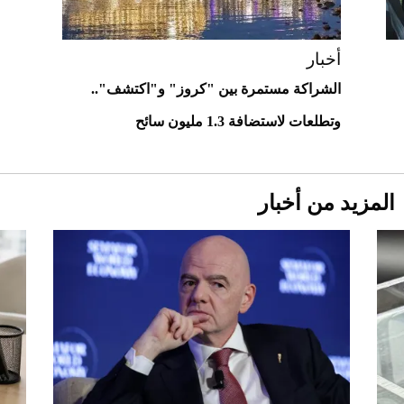
2026-07-23
أغلى 10 عطور في العالم للرجال تمنحك فخامة
استثنائية
أخبار
الشراكة مستمرة بين "كروز" و"اكتشف"..
وتطلعات لاستضافة 1.3 مليون سائح
المزيد من أخبار
Aston Martin Valiant: على هوى الأبطال