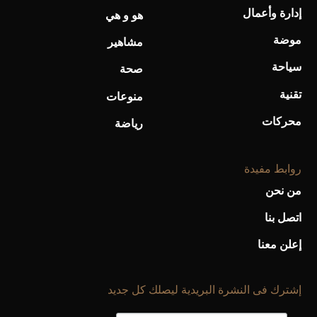
إدارة وأعمال
هو و هي
أحذية Mary Jane: ترف وأناقة للرجال
موضة
مشاهير
سياحة
صحة
تقنية
منوعات
محركات
رياضة
روابط مفيدة
من نحن
اتصل بنا
إعلن معنا
إشترك فى النشرة البريدية ليصلك كل جديد