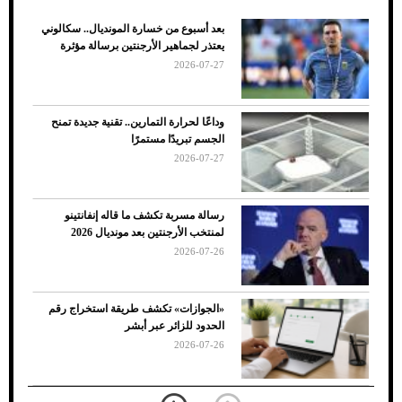
بعد أسبوع من خسارة المونديال.. سكالوني
ضعف تبريد مكيف السيارة عند الوقوف.. أشهر
يعتذر لجماهير الأرجنتين برسالة مؤثرة
الأسباب والحلول
2026-07-27
وداعًا لحرارة التمارين.. تقنية جديدة تمنح
الجسم تبريدًا مستمرًا
2026-07-27
رسالة مسربة تكشف ما قاله إنفانتينو
لمنتخب الأرجنتين بعد مونديال 2026
2026-07-26
7 نصائح لاختيار لون البنطلون المناسب للقميص
«الجوازات» تكشف طريقة استخراج رقم
الأسود
الحدود للزائر عبر أبشر
2026-07-26