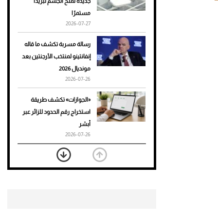
جديدة تمنح الجسم تبريدًا
مستمرًا
أحذية Mary Jane: ترف وأناقة
2026-07-27
للرجال
رسالة مسربة تكشف ما قاله
إنفانتينو لمنتخب الأرجنتين بعد
مونديال 2026
2026-07-26
«الجوازات» تكشف طريقة
استخراج رقم الحدود للزائر عبر
أبشر
2026-07-26
بعد 7 أشهر من تعرضه لحادث
مروع.. جوشوا يفوز على برينغا
بـ"الضربة القاضية" (فيديو)
2026-07-26
موعد صرف حساب المواطن