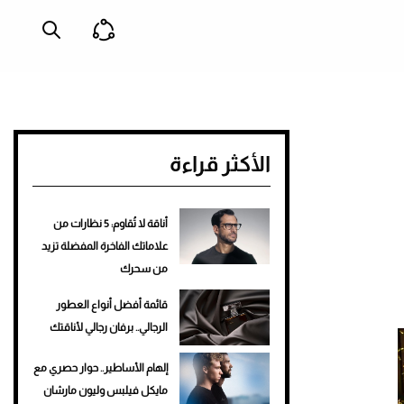
الأكثر قراءة
أناقة لا تُقاوم: 5 نظارات من
علاماتك الفاخرة المفضلة تزيد
من سحرك
قائمة أفضل أنواع العطور
الرجالي.. برفان رجالي لأناقتك
إلهام الأساطير.. حوار حصري مع
مايكل فيلبس وليون مارشان