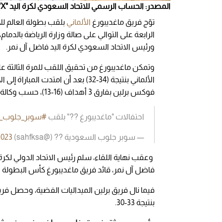
المصدر: الحساب الرسمي للاتحاد السعودي لكرة اليد "X"
توّج فريق ماغديبورغ
الألماني
بلقب بطولة العالم للأندية لكرة
الرابعة على التوالي على صالة وزارة الرياضة بالدم
ورئيس الاتحاد السعودي لكرة اليد فاضل آل نمر.
وتمكن ماغديبورغ من تحقيق اللقب للمرة الثالثة عل
الألماني بنتيجة (34-32) بعد أن امت
فوكس برلين بفارق 3 أهداف (16-13)، حسب وكالة الأنباء السعودية "واس".
احتفالات "ماغديبورغ ??" بلقب
#سوبر_جلوب_ا
— سوبر جلوب السعودية ?? (@sahfksa)
2023
وعقب نهاية اللقاء، سلم رئيس الاتحاد الدولي لكر
فاضل آل نمر، قائد فريق ماغديبورغ كأس البطولة وا
فيما نال فريق برلين الميداليات الفضية، وحصل فري
بنتيجة 33-30.