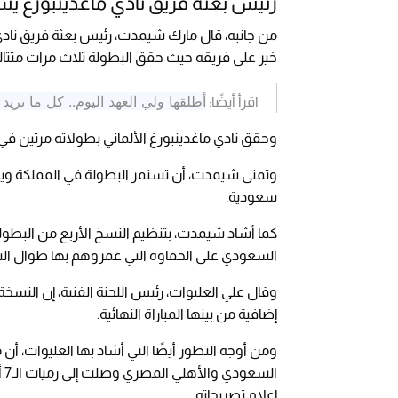
رئيس بعثة فريق نادي ماغدينبورغ يش
من جانبه، قال مارك شيمدت، رئيس بعثة فريق نادي 
خير على فريقه حيث حقق البطولة ثلاث مرات متتالي
أطلقها ولي العهد اليوم.. كل ما تري
اقرأ أيضًا:
وحقق نادي ماغدينبورغ الألماني بطولاته مرتين ف
وتمنى شيمدت، أن تستمر البطولة في المملكة وينج
سعودية.
كما أشاد شيمدت، بتنظيم النسخ الأربع من البطول
السعودي على الحفاوة التي غمروهم بها طوال النس
وقال علي العليوات، رئيس اللجنة الفنية، إن النسخ
إضافية من بينها المباراة النهائية.
ومن أوجه التطور أيضًا التي أشاد بها العليوات، أ
ال
إعلام تصريحاته.