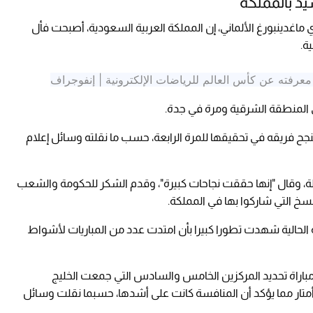
يد بالمملكة
ماغدينبورغ الألماني، إن المملكة العربية السعودية، أصبحت فأل
ة.
د معرفته عن كأس العالم للرياضات الإلكترونية | إنفوجراف
ي المنطقة الشرقية ومرة في جدة.
ح فريقه في تحقيقها للمرة الرابعة، حسب ما نقلته وسائل إعلام
ة، وقال "إنها حققت نجاحات كبيرة"، وقدم الشكر للحكومة والشعب
خ التي شاركوا بها في المملكة.
ة الحالية شهدت تطورا كبيرا بأن امتدت عدد من المباريات لأشواط
ن مباراة تحديد المركزين الخامس والسادس التي جمعت الخليج
سعودي والأهلي المصري وصلت إلى رميات الـ7 أمتار مما يؤكد أن المنافسة كانت على أشدها، حسبما نقلت وسائل