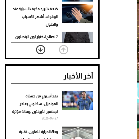
ضعف تبريد مكيف السيارة عند
الوقوف.. أشهر الأسباب
والحلول
7 نصائح لاختيار لون البنطلون
المناسب للقميص الأسود
نرى المستقبل من خلال
تصميماتنا.. كيف حجزت 1886
آخر الأخبار
مكانها في عالم الأزياء؟
أغلى 10 عطور في العالم للرجال
تمنحك فخامة استثنائية
بعد أسبوع من خسارة
المونديال.. سكالوني يعتذر
Aston Martin Valiant: على
لجماهير الأرجنتين برسالة مؤثرة
هوى الأبطال
2026-07-27
أفضل تدريج للشعر الطويل
وداعًا لحرارة التمارين.. تقنية
لإطلالة جريئة وعصرية