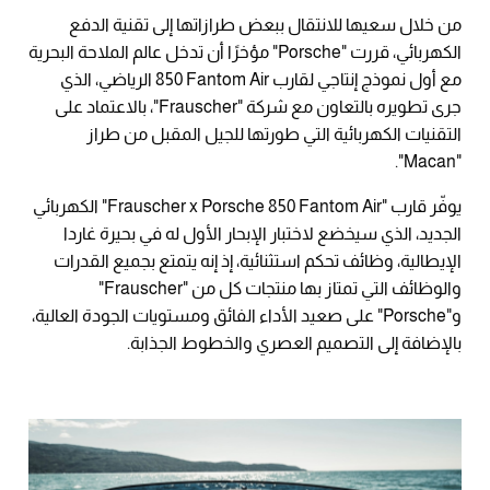
من خلال سعيها للانتقال ببعض طرازاتها إلى تقنية الدفع
الكهربائي، قررت "Porsche" مؤخرًا أن تدخل عالم الملاحة البحرية
مع أول نموذج إنتاجي لقارب ‎‎850 Fantom Air الرياضي، الذي
جرى تطويره بالتعاون مع شركة "Frauscher"، بالاعتماد على
التقنيات الكهربائية التي طورتها للجيل المقبل من طراز
"Macan".
يوفّر قارب "Frauscher x Porsche 850 Fantom Air" الكهربائي
الجديد، الذي سيخضع لاختبار الإبحار الأول له في بحيرة غاردا
الإيطالية، وظائف تحكم استثنائية، إذ إنه يتمتع بجميع القدرات
والوظائف التي تمتاز بها منتجات كل من "Frauscher"
و"Porsche" على صعيد الأداء الفائق ومستويات الجودة العالية،
بالإضافة إلى التصميم العصري والخطوط الجذابة.