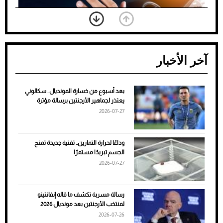
آخر الأخبار
بعد أسبوع من خسارة المونديال.. سكالوني
ضعف تبريد مكيف السيارة عند الوقوف.. أشهر
يعتذر لجماهير الأرجنتين برسالة مؤثرة
الأسباب والحلول
2026-07-27
وداعًا لحرارة التمارين.. تقنية جديدة تمنح
الجسم تبريدًا مستمرًا
2026-07-27
رسالة مسربة تكشف ما قاله إنفانتينو
لمنتخب الأرجنتين بعد مونديال 2026
2026-07-26