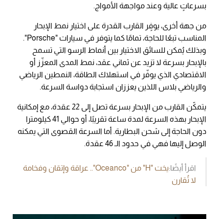
بسرعاتٍ عالية وعند مواجهة الأمواج.
من جهة أخرى، يوفٍر القارب القدرة على اختيار نمط الإبحار
المناسب تبعًا للحاجة، تمامًا كما يتوفر في سيارات "Porsche".
وبذلك يُمكن للسائق الاختيار بين أنماط الرسو التي تسمح
بالإبحار بسرعة لا تزيد عن ثماني عقد، نمط المدى المعزّز أو
الاقتصادي الذي يوفّر في استهلاك الطاقة، النمطين الرياضي
والرياضي بلاس اللذين يعززان استجابة دواسة السرعة.
يتمكّن القارب من الإبحار بسرعة تصل إلى 22 عقدة، مع إمكانية
الإبحار بهذه السرعة لمدة ساعة تقريبًا، أو حوالي ‎41 كيلومترا
دون الحاجة إلى شحن البطارية. أما السرعة القصوى التي يمكنه
الوصل إليها فهي في حدود الـ 46 عقدة.
اقرأ أيضًا:
يخت "H" من "Oceanco".. عراقة وإتقان وفخامة
لا تُقارن