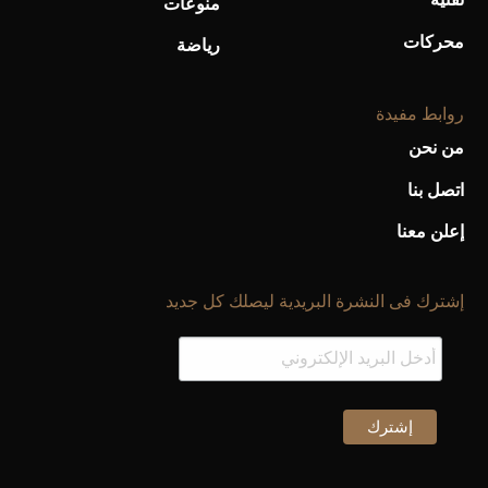
تقنية
منوعات
محركات
رياضة
روابط مفيدة
من نحن
أحذية Mary Jane: ترف وأناقة للرجال
اتصل بنا
إعلن معنا
إشترك فى النشرة البريدية ليصلك كل جديد