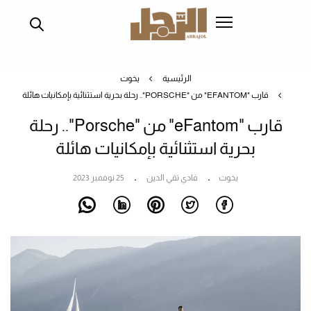
تجاوز
إلى
المحتوى
الرئيسي
الرئيسية
يخوت
قارب "EFANTOM" من "PORSCHE".. رحلة بحرية استثنائية بإمكانيات هائلة
قارب "eFantom" من "Porsche".. رحلة
بحرية استثنائية بإمكانيات هائلة
يخوت
فادي تقي الدين
25 نوفمبر 2023