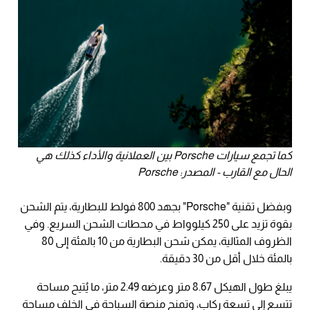
كما تجمع سيارات Porsche بين العملانية والأداء كذلك هي
الحال مع القارب - المصدر: Porsche
وبفضل تقنية "Porsche" بجهد 800 فولط للبطارية، يتم الشحن
بقوة تزيد على 250 كيلوواط في محطات الشحن السريع. وفي
الظروف المثالية، يمكن شحن البطارية من 10 بالمئة إلى 80
بالمئة خلال أقل من 30 دقيقة.
يبلغ طول الهيكل ‎8.67 متر وعرضه ‎2.49 متر، ما يُتيح مساحة
تتسع إلى تسعة ركاب، وتمنح منصة السباحة في الخلف مساحة