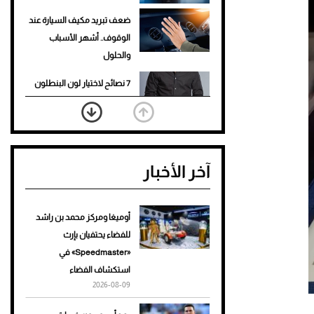
ضعف تبريد مكيف السيارة عند
الوقوف.. أشهر الأسباب
والحلول
7 نصائح لاختيار لون البنطلون
المناسب للقميص الأسود
نرى المستقبل من خلال
تصميماتنا.. كيف حجزت 1886
آخر الأخبار
مكانها في عالم الأزياء؟
أغلى 10 عطور في العالم للرجال
تمنحك فخامة استثنائية
أوميغا ومركز محمد بن راشد
للفضاء يحتفيان بإرث
Aston Martin Valiant: على
«Speedmaster» في
هوى الأبطال
استكشاف الفضاء
2026-08-09
أفضل تدريج للشعر الطويل
لإطلالة جريئة وعصرية