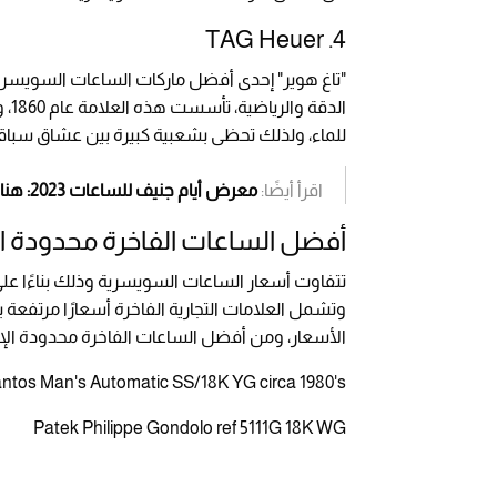
TAG Heuer
4.
"تاغ هوير" إحدى أفضل ماركات الساعات السويسري
الد
للماء، ولذلك تحظى بشعبية كبيرة بين عشاق سباقا
اقرأ أيضًا:
معرض أيام جنيف للساعات 2023: هنا تتفرد الساعات الفاخرة ويتألق جمالها
أفضل الساعات الفاخرة محدودة ال
تتفاوت أسعار الساعات السويسرية وذلك بناءًا على 
وتشمل العلامات التجارية الفاخرة أسعارًا مرتفعة ب
الأسعار، ومن أفضل الساعات الفاخرة محدودة الإص
antos Man's Automatic SS/18K YG circa 1980's
Patek Philippe Gondolo ref 5111G 18K WG