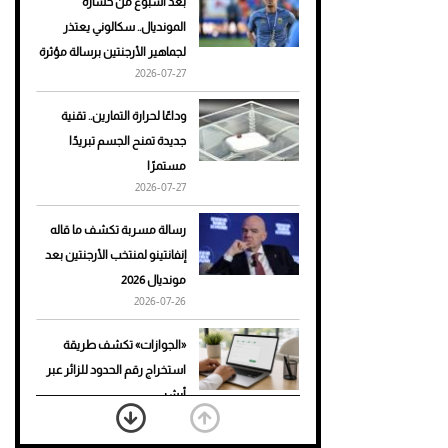
بعد أسبوع من خسارة
المونديال.. سكالوني يعتذر
أحذية Mary Jane: ترف وأناقة
لجماهير الأرجنتين برسالة مؤثرة
للرجال
2026-07-27
وداعًا لحرارة التمارين.. تقنية
جديدة تمنح الجسم تبريدًا
مستمرًا
2026-07-27
رسالة مسربة تكشف ما قاله
إنفانتينو لمنتخب الأرجنتين بعد
مونديال 2026
2026-07-26
«الجوازات» تكشف طريقة
استخراج رقم الحدود للزائر عبر
أبشر
2026-07-26