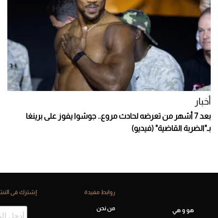
أخبار
بعد 7 أشهر من تعرضه لحادث مروع.. جوشوا يفوز على برينغا
بـ"الضربة القاضية" (فيديو)
روابط مفيدة
إشترك فى النشر
من نحن
هو و هي