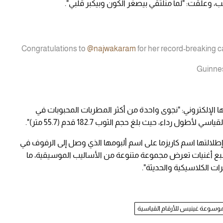
، وعلقت: "لما منلتقي بيصغر الكون وبيكبر قلبي".
Congratulations to
@najwakaram
for her record-breaking 
إلكتروني: "نجوى واحدة من أكثر المطربات المحبوبات في
طول رداء، حيث بلغ حجم الثوب 182.7 قدم (55.7 متر)".
لى إطلالتها اسم كاريزما على اسم ألبومها الذي وصل إلى الرفوف في
بع أغنيات تعرض مجموعة متنوعة من الأساليب الموسيقية، ما
ات الكلاسيكية والحديثة".
وسوعة غينيس للأرقام القياسية