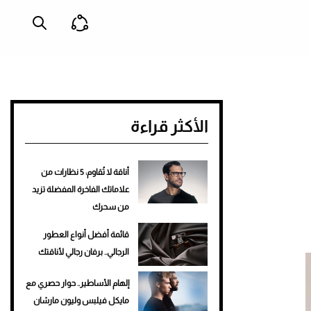
الأكثر قراءة
أناقة لا تُقاوم: 5 نظارات من
علاماتك الفاخرة المفضلة تزيد
من سحرك
قائمة أفضل أنواع العطور
الرجالي.. برفان رجالي لأناقتك
إلهام الأساطير.. حوار حصري مع
مايكل فيلبس وليون مارشان