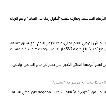
رقام القياسية، وفازت بلقب "أطول رداء في العالم"، وهو الرداء
 جرش الأردني للعام الحالي، وتحديدًا في اليوم الذي سبق حفلها،
برداء مكون من جامبسوت أبيض مزين بحزام ذهبي، مع "كاب" يبلغ طوله 55.7 متر، عليه رسومات هندسية ولمسات
اسم ألبومها الغنائي الأخير الذي صدر في مايو الماضي، ولاقى
ًا جديدًا يدخل به موسوعة "غينيس"
 خبر فوز "نجوى كرم" باللقب، بجانب مجموعة صور وهي تتسلم