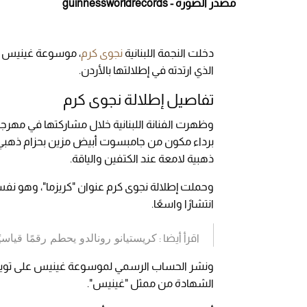
مصدر الصورة - guinnessworldrecords
دخلت النجمة اللبنانية
نجوى كرم
، موسوعة غينيس للأ
الذي ارتدته في إطلالتها بالأردن.
تفاصيل إطلالة نجوى كرم
وظهرت الفنانة اللبنانية خلال مشاركتها في مهرجان
ذهبية لامعة عند الكتفين والياقة.
وحملت إطلالة نجوى كرم عنوان "كريزما"، وهو نفس 
انتشارًا واسعًا.
كريستيانو رونالدو يحطم رقمًا قياسي
اقرأ أيضا :
ونشر الحساب الرسمي لموسوعة غينيس على تويتر،
الشهادة من ممثل "غينيس".