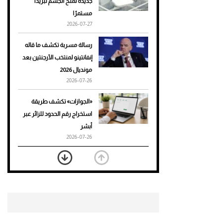
جديدة تمنح الجسم تبريدًا
مستمرًا
أحذية Mary Jane: ترف وأناقة
2026-07-27
للرجال
رسالة مسربة تكشف ما قاله
إنفانتينو لمنتخب الأرجنتين بعد
مونديال 2026
2026-07-26
«الجوازات» تكشف طريقة
استخراج رقم الحدود للزائر عبر
أبشر
2026-07-26
بعد 7 أشهر من تعرضه لحادث
مروع.. جوشوا يفوز على برينغا
بـ"الضربة القاضية" (فيديو)
2026-07-26
موعد صرف حساب المواطن