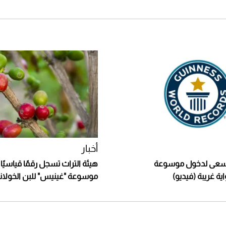
أخبار
يسعى لدخول موسوعة
هيئة التراث تسجل رقمًا قياسيًا
ة غريبة (فيديو)
موسوعة "غينيس" للبن الخولان