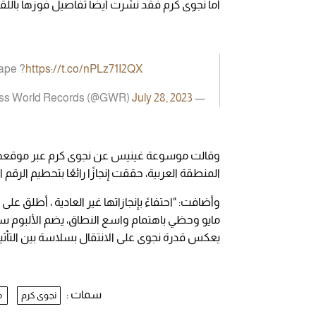
أما نجوى كرم فقد نشرت أيضا تفاصيل فوزها باللقب
cape ?
https://t.co/nPLz71I2QX
July 28, 2023
— Guinness World Records (@GWR)
وقالت موسوعة غينيس عن نجوى كرم عبر موقعها ال
المنطقة العربية، حققت إنجازًا رائعًا بتحطيم الرقم القياسي لأ
وأضافت: "احتفاءً بإنجازاتها غير العادية ، أطلق ع
مايو وحظي باهتمام واسع النطاق، يضم الألبوم س
يعكس قدرة نجوى على الانتقال بسلاسة بين التأثير
سمات :
نجوى كرم
م