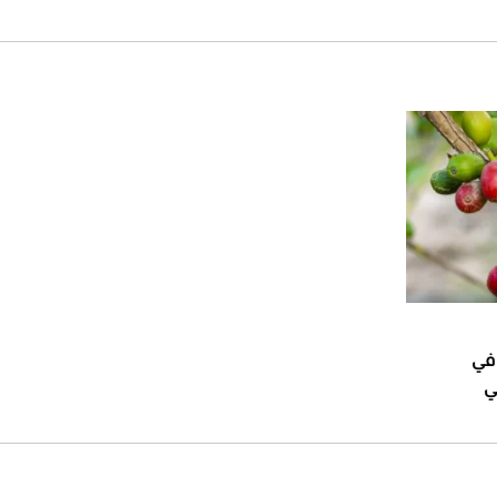
 في
ي