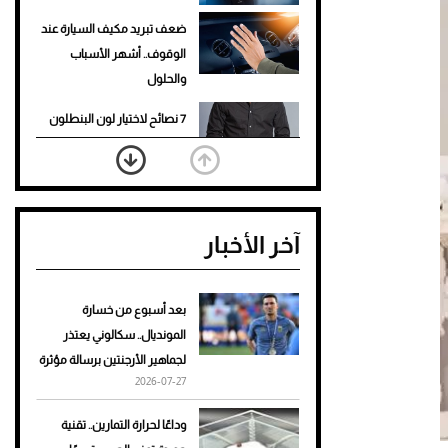
ضعف تبريد مكيف السيارة عند
الوقوف.. أشهر الأسباب
والحلول
7 نصائح لاختيار لون البنطلون
المناسب للقميص الأسود
نرى المستقبل من خلال
تصميماتنا.. كيف حجزت 1886
آخر الأخبار
مكانها في عالم الأزياء؟
أغلى 10 عطور في العالم للرجال
تمنحك فخامة استثنائية
بعد أسبوع من خسارة
المونديال.. سكالوني يعتذر
Aston Martin Valiant: على
لجماهير الأرجنتين برسالة مؤثرة
هوى الأبطال
2026-07-27
أفضل تدريج للشعر الطويل
وداعًا لحرارة التمارين.. تقنية
لإطلالة جريئة وعصرية