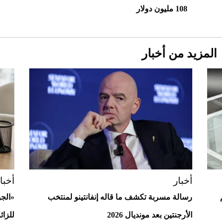
108 مليون دولار
المزيد من أخبار
Aston Martin Valiant: على هوى الأبطال
أخبار
أخبا
رسالة مسربة تكشف ما قاله إنفانتينو لمنتخب
«الج
الأرجنتين بعد مونديال 2026
للزائ