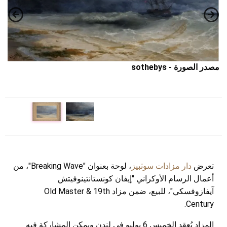
مصدر الصورة - sothebys
مص
تعرض
دار مزادات سوثبيز
، لوحة بعنوان "Breaking Wave"، من
أعمال الرسام الأوكراني "إيفان كونستانتينوفيتش
آيفازوفسكي"، للبيع، ضمن مزاد Old Master & 19th
Century.
المزاد يُعقد الخميس 6 يوليو في لندن ويمكن المشاركة فيه