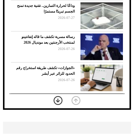
وداعًا لحرارة التمارين.. تقنية جديدة تمنح
الجسم تبريدًا مستمرًا
2026-07-27
رسالة مسربة تكشف ما قاله إنفانتينو
لمنتخب الأرجنتين بعد مونديال 2026
2026-07-26
7 نصائح لاختيار لون البنطلون المناسب للقميص
«الجوازات» تكشف طريقة استخراج رقم
الأسود
الحدود للزائر عبر أبشر
2026-07-26
بعد 7 أشهر من تعرضه لحادث مروع.. جوشوا
يفوز على برينغا بـ"الضربة القاضية" (فيديو)
2026-07-26
موعد صرف حساب المواطن لشهر