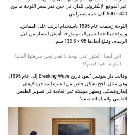
عبر الموقع الإلكتروني للدار، في حين قدر سعر اللوحة ما بين
400 - 600 ألف جنيه إسترليني.
اللوحة رُسمت عام 1895 باستخدام الزيت على القماش،
وموقعة باللغة السيريالية ومؤرخة أسفل اليسار من قبل
الرسام، وتبلغ أبعادها 95 × 132.5 سم.
العثور على لوحة لا تقدر بثمن سرقتها ألمانيا
اقرأ أيضا :
النازية.. فما قصتها؟
وقالت دار سوثبيز: "يعود تاريخ Breaking Wave إلى عام 1895،
وهي مثال ناجح بشكل خاص من الفترة المتأخرة لإيفان
إيفازوفسكي ويظهر موهبته غير العادية في تصوير الطقس
القاسي والمياه العاصفة".