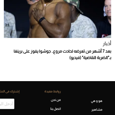
أخبار
بعد 7 أشهر من تعرضه لحادث مروع.. جوشوا يفوز على برينغا
بـ"الضربة القاضية" (فيديو)
روابط مفيدة
إشترك فى النشر
من نحن
هو و هي
اتصل بنا
مشاهير