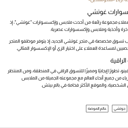
سسوارات غوتشي
Gucci's Worth، سيكتشف العملاء مجموعة رائعة من أحدث ملابس وإكسسوارات "غوتشي"، إذ
فاخرة وأحذية وملابس وإكسسوارات عصرية.
ارب تسوق مخصصة في متجر غوتشي الجديد، إذ يتوفر موظفو المتجر
ن لمساعدة العملاء على اختيار الزي أو الإكسسوار المثالي.
لراقية
و، تطورًا إيجابيًا ومميزًا للتسوق الراقي في المنطقة، ومن المنتظر
اء من جميع أنحاء العالم مع مجموعته الجميلة من الملابس
الشخصية، والموقع الأكثر فخامة في بالم بيتش.
جوتشي
عالم الموضة