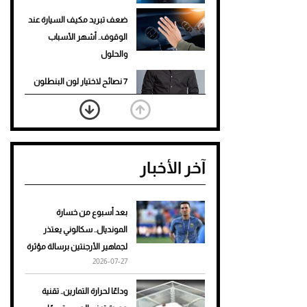
ضعف تبريد مكيف السيارة عند
الوقوف.. أشهر الأسباب
والحلول
7 نصائح لاختيار لون البنطلون
المناسب للقميص الأسود
نرى المستقبل من خلال
تصميماتنا.. كيف حجزت 1886
آخر الأخبار
مكانها في عالم الأزياء؟
أغلى 10 عطور في العالم للرجال
تمنحك فخامة استثنائية
بعد أسبوع من خسارة
المونديال.. سكالوني يعتذر
Aston Martin Valiant: على
لجماهير الأرجنتين برسالة مؤثرة
هوى الأبطال
2026-07-27
أفضل تدريج للشعر الطويل
وداعًا لحرارة التمارين.. تقنية
لإطلالة جريئة وعصرية