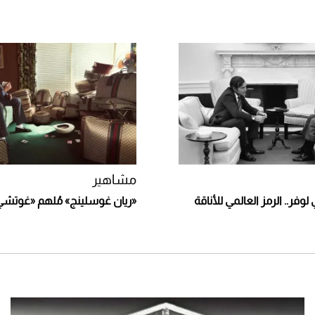
مشاهير
وفر.. الرمز العالمي للأناقة
«ريان غوسلينج» مُلهم «غوتشي»