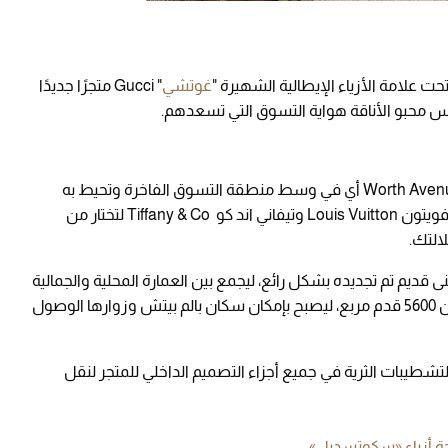
حت علامة الأزياء الإيطالية الشهيرة "
غوتشي
" Gucci متجرًا جديدًا
مارس محبو الأناقة هواية التسوق التي تسعدهم.
ويقع متجر غوتشي الجديد في شارع وارث أفينو Worth Avenue أي في وسط منطقة التسوق الفاخرة وتحيط به
ماركات عالمية أخرى مثل تشانيل Chanel ولويس فويتون Louis Vuitton وتيفاني اند كو Tiffany & Co لتختار من
التك.
نى قديم تم تجديده بشكل رائع، ليجمع بين العمارة المحلية والجمالية
المميزة لـ"غوتشي"، ويقام على مساحة تبلغ أكثر من 5600 قدم مربع، ليصبح بإمكان سكان بالم بيتش وزوارها الوصول
شطيبات الثرية في جميع أجزاء التصميم الداخلي للمتجر لنقل
حة أزياء «سكوتسديل»