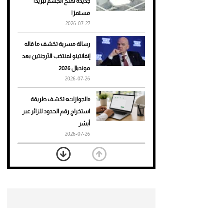
جديدة تمنح الجسم تبريدًا
مستمرًا
أحذية Mary Jane: ترف وأناقة
2026-07-27
للرجال
رسالة مسربة تكشف ما قاله
إنفانتينو لمنتخب الأرجنتين بعد
مونديال 2026
2026-07-26
«الجوازات» تكشف طريقة
استخراج رقم الحدود للزائر عبر
أبشر
2026-07-26
بعد 7 أشهر من تعرضه لحادث
مروع.. جوشوا يفوز على برينغا
بـ"الضربة القاضية" (فيديو)
2026-07-26
موعد صرف حساب المواطن