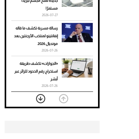
جديدة تمنح الجسم تبريدًا
مستمرًا
أحذية Mary Jane: ترف وأناقة
2026-07-27
للرجال
رسالة مسربة تكشف ما قاله
إنفانتينو لمنتخب الأرجنتين بعد
مونديال 2026
2026-07-26
«الجوازات» تكشف طريقة
استخراج رقم الحدود للزائر عبر
أبشر
2026-07-26
بعد 7 أشهر من تعرضه لحادث
مروع.. جوشوا يفوز على برينغا
بـ"الضربة القاضية" (فيديو)
2026-07-26
موعد صرف حساب المواطن