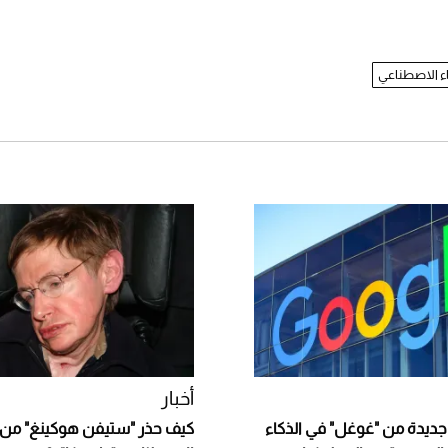
اء الاصطناعي
أخبار
ديدة من "غوغل" في الذكاء
كيف حذر "ستيفن هوكينغ" من ا