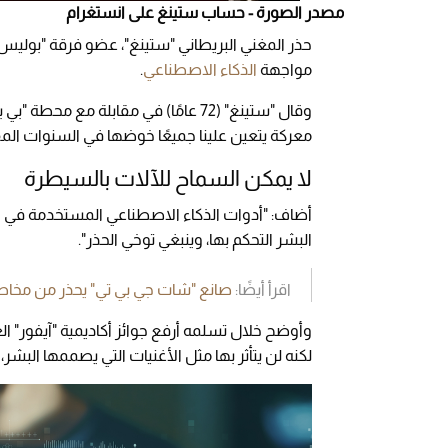
مصدر الصورة - حساب ستينغ على انستغرام
حذر المغني البريطاني "ستينغ"، عضو فرقة "بوليس"
مواجهة
الذكاء الاصطناعي
.
وقال "ستينغ" (72 عامًا) في مقابلة 
معركة يتعين علينا جميعًا خوضها في السنوات المق
لا يمكن السماح للآلات بالسيطرة
أضاف: "أدوات الذكاء الاصطناعي المستخدمة في ا
البشر التحكم بها، وينبغي توخي الحذر".
اقرأ أيضًا:
صانع "شات جي بي تي" يحذر من مخاطر
وأوضح خلال تسلمه أرفع جوائز أكاديمية "آيفور" ال
لكنه لن يتأثر بها مثل الأغنيات التي يصممها البش