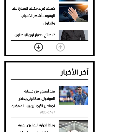
ضعف تبريد مكيف السيارة عند
الوقوف.. أشهر الأسباب
والحلول
7 نصائح لاختيار لون البنطلون
المناسب للقميص الأسود
نرى المستقبل من خلال
تصميماتنا.. كيف حجزت 1886
آخر الأخبار
مكانها في عالم الأزياء؟
أغلى 10 عطور في العالم للرجال
تمنحك فخامة استثنائية
بعد أسبوع من خسارة
المونديال.. سكالوني يعتذر
Aston Martin Valiant: على
لجماهير الأرجنتين برسالة مؤثرة
هوى الأبطال
2026-07-27
أفضل تدريج للشعر الطويل
وداعًا لحرارة التمارين.. تقنية
لإطلالة جريئة وعصرية