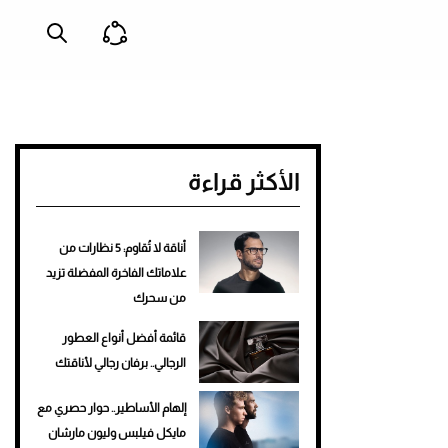
الأكثر قراءة
أناقة لا تُقاوم: 5 نظارات من
علاماتك الفاخرة المفضلة تزيد
من سحرك
قائمة أفضل أنواع العطور
الرجالي.. برفان رجالي لأناقتك
إلهام الأساطير.. حوار حصري مع
مايكل فيلبس وليون مارشان