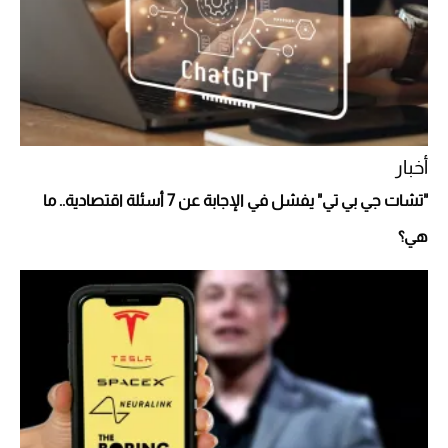
Aston Martin Valiant: على هوى الأبطال
أخبار
"تشات جي بي تي" يفشل في الإجابة عن 7 أسئلة اقتصادية.. ما
هي؟
أفضل تدريج للشعر الطويل لإطلالة جريئة وعصرية