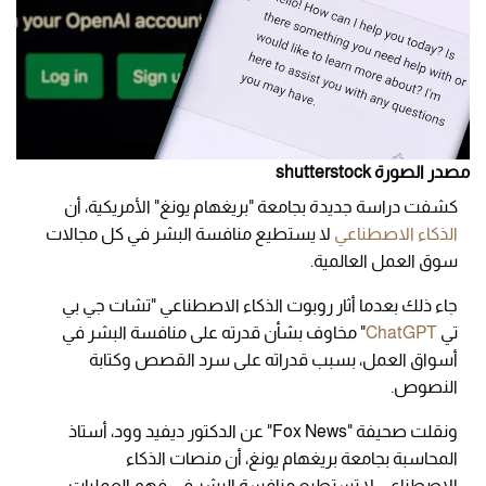
مصدر الصورة shutterstock
كشفت دراسة جديدة بجامعة "بريغهام يونغ" الأمريكية، أن
الذكاء الاصطناعي
لا يستطيع منافسة البشر في كل مجالات
سوق العمل العالمية.
جاء ذلك بعدما أثار روبوت الذكاء الاصطناعي "تشات جي بي
تي
ChatGPT
" مخاوف بشأن قدرته على منافسة البشر في
أسواق العمل، بسبب قدراته على سرد القصص وكتابة
النصوص.
ونقلت صحيفة "Fox News" عن الدكتور ديفيد وود، أستاذ
المحاسبة بجامعة بريغهام يونغ، أن منصات الذكاء
الاصطناعي لا تستطيع منافسة البشر في فهم العمليات