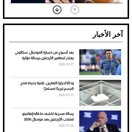
آخر الأخبار
بعد أسبوع من خسارة المونديال.. سكالوني
ضعف تبريد مكيف السيارة عند الوقوف.. أشهر
يعتذر لجماهير الأرجنتين برسالة مؤثرة
الأسباب والحلول
2026-07-27
وداعًا لحرارة التمارين.. تقنية جديدة تمنح
الجسم تبريدًا مستمرًا
2026-07-27
رسالة مسربة تكشف ما قاله إنفانتينو
لمنتخب الأرجنتين بعد مونديال 2026
2026-07-26