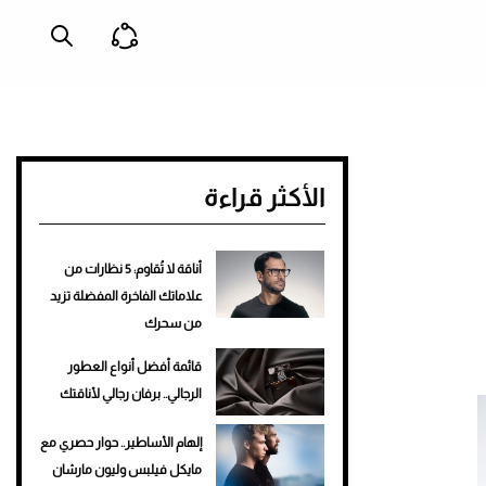
الأكثر قراءة
أناقة لا تُقاوم: 5 نظارات من
علاماتك الفاخرة المفضلة تزيد
من سحرك
قائمة أفضل أنواع العطور
الرجالي.. برفان رجالي لأناقتك
إلهام الأساطير.. حوار حصري مع
مايكل فيلبس وليون مارشان