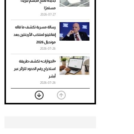
جديدة تمنح الجسم تبريدًا
مستمرًا
أحذية Mary Jane: ترف وأناقة
2026-07-27
للرجال
رسالة مسربة تكشف ما قاله
إنفانتينو لمنتخب الأرجنتين بعد
مونديال 2026
2026-07-26
«الجوازات» تكشف طريقة
استخراج رقم الحدود للزائر عبر
أبشر
2026-07-26
بعد 7 أشهر من تعرضه لحادث
مروع.. جوشوا يفوز على برينغا
بـ"الضربة القاضية" (فيديو)
2026-07-26
موعد صرف حساب المواطن