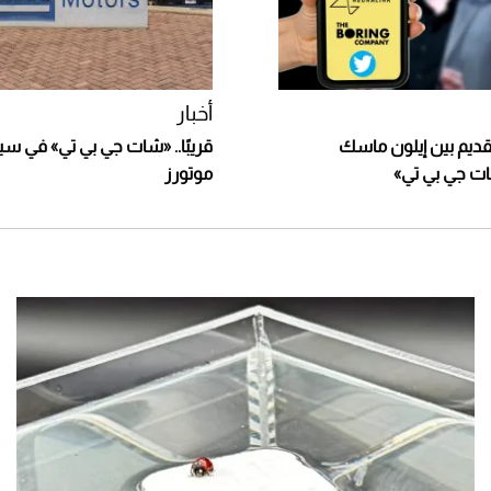
أخبار
قديم بين إيلون ماسك
قريبًا.. «شات جي بي تي» في سي
 جي بي تي»
موتورز