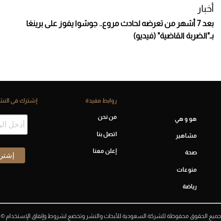
أخبار
بعد 7 أشهر من تعرضه لحادث مروع.. جوشوا يفوز على برينغا
بـ"الضربة القاضية" (فيديو)
روابط مفيدة
إشترك فى النشر
من نحن
هو و هي
اتصل بنا
مشاهير
إعلن معنا
صحة
منوعات
رياضة
جميع الحقوق محفوظة للشركة السعودية للأبحاث والنشر وتخضع لشروط وإتفاق الإستخدام ©