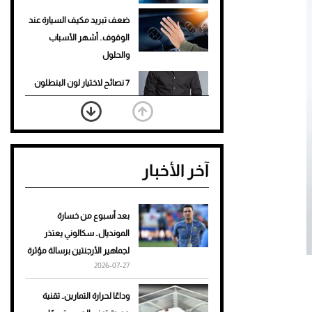
ضعف تبريد مكيف السيارة عند
الوقوف.. أشهر الأسباب
والحلول
7 نصائح لاختيار لون البنطلون
المناسب للقميص الأسود
نرى المستقبل من خلال
تصميماتنا.. كيف حجزت 1886
آخر الأخبار
مكانها في عالم الأزياء؟
أغلى 10 عطور في العالم للرجال
تمنحك فخامة استثنائية
بعد أسبوع من خسارة
المونديال.. سكالوني يعتذر
Aston Martin Valiant: على
لجماهير الأرجنتين برسالة مؤثرة
هوى الأبطال
2026-07-27
أفضل تدريج للشعر الطويل
وداعًا لحرارة التمارين.. تقنية
لإطلالة جريئة وعصرية