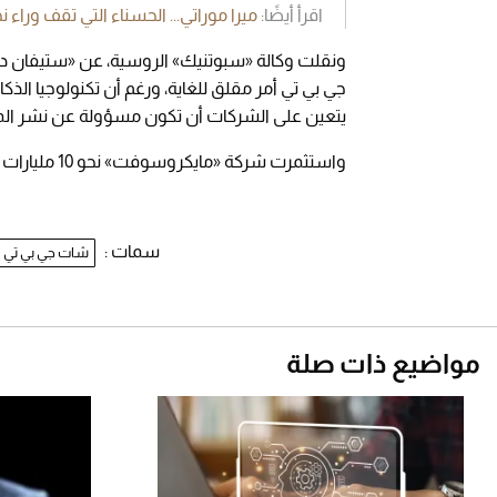
اقرأ أيضًا:
ميرا موراتي... الحسناء التي تقف وراء نجاح GPT
ونقلت وكالة «سبوتنيك» الروسية، عن «ستيفان دوج
جي بي تي أمر مقلق للغاية، ورغم أن تكنولوجيا الذك
يتعين على الشركات أن تكون مسؤولة عن نشر المع
واستثمرت شركة «مايكروسوفت» نحو 10 مليارات دولار في شركة «OpenAI» المطورة للتطبيق.
سمات :
شات جي بي تي
مواضيع ذات صلة