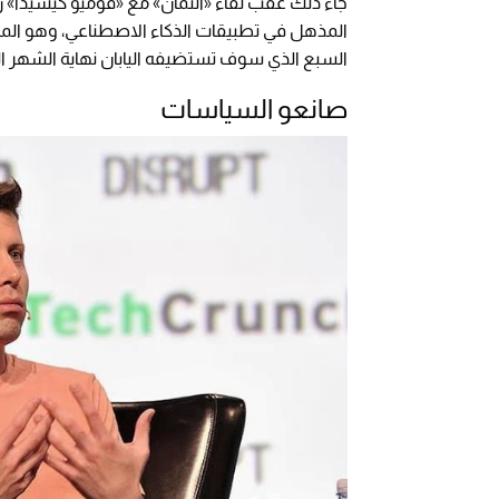
جاء ذلك عقب لقاء «ألتمان» مع «فوميو كيشيدا» رئ
المذهل في تطبيقات الذكاء الاصطناعي، وهو الملف 
السبع الذي سوف تستضيفه اليابان نهاية الشهر ال
صانعو السياسات