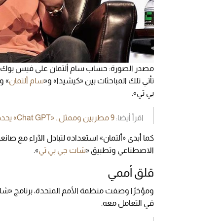
مصدر الصورة: حساب سام ألتمان على فيس بوك
تأتي تلك المباحثات بين «كيشيدا» و«
سام ألتمان
» و
بي تي».
اقرأ أيضا:
9 مطربين وممثل.. «Chat GPT» يحدد أهم الفنانين العرب
كما أبدى «ألتمان» استعداده لتبادل الآراء مع صانع
الاصطناعي وتطبيق «
شات جي بي تي
».
قلق أممي
ومؤخرًا وصفت منظمة الأمم المتحدة، برنامج «شا
في التعامل معه.