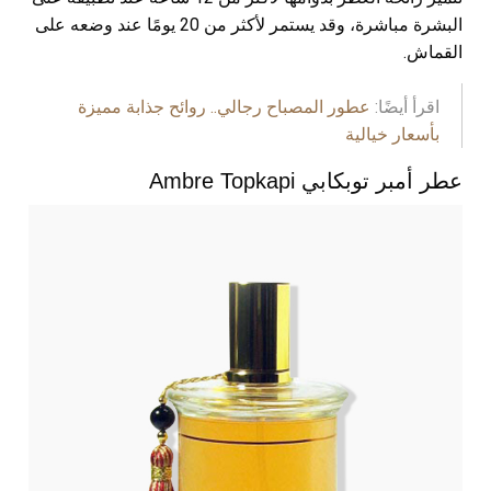
البشرة مباشرة، وقد يستمر لأكثر من 20 يومًا عند وضعه على
القماش.
اقرأ أيضًا:
عطور المصباح رجالي.. روائح جذابة مميزة
بأسعار خيالية
عطر أمبر توبكابي Ambre Topkapi