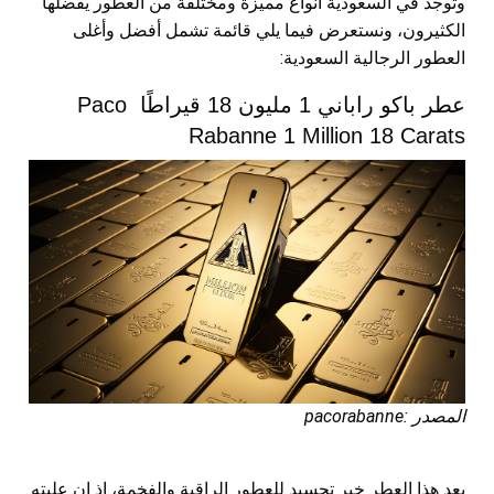
وتوجد في السعودية أنواع مميزة ومختلفة من العطور يفضلها
الكثيرون، ونستعرض فيما يلي قائمة تشمل أفضل وأغلى
العطور الرجالية السعودية:
عطر باكو راباني 1 مليون 18 قيراطًا Paco
Rabanne 1 Million 18 Carats
المصدر :pacorabanne
يعد هذا العطر خير تجسيد للعطور الراقية والفخمة، إذ إن علبته