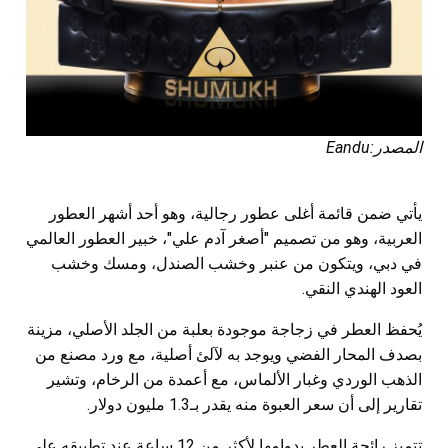
المصدر:Eandu
يأتي ضمن قائمة أغلى عطور رجالية، وهو أحد أشهر العطور
العربية، وهو من تصميم "أصغر آدم علي"، خبير العطور العالمي
في دبي، ويتكون من عنبر وخشب الصندل،
ومسك وخشب
العود الهندي النقي
.
يُحفظ العطر في زجاجة موجودة بعلبة من الجلد الأصلي، مزينة
بصدف المحار الفضي ويوجد به لآلئ أصلية، مع ورد مصنع من
الذهب الوردي وغبار الألماس، مع أعمدة من الرخام، وتشير
تقارير إلى أن سعر العبوة منه يقدر بـ1.3 مليون دولار.
تتميز رائحة العطر بدوامها لأكثر من 12 ساعة عند تطبيقه على