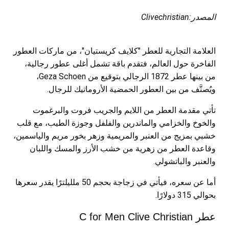
المصدر:Clivechristian
العلامة التجارية للعطر "كلايف كريستيان"، من ماركات العطور
الفاخرة حول العالم، فتقدم باقة تشمل أغلى عطور رجالية،
من بينها عطر 1872 الرجالي بتوقيع من Geza Schoen،
ويُصنَّف من بين العطور الحمضية الأروماتيك للرجال.
تأتي مقدمة العطر من اللايم والجريب فروت والبرغموت
والخوخ والخزامي والماندرين والفلفل وجوزة الطيب، مع قلب
خشبي بمزيج من العنبر والمريمية وزهر بخور مريم والياسمين،
وقاعدة العطر من زهرية من خشب الأرز والمسك واللبان
والعنبر والباتشولي.
أما عن سعره، فيأتي في زجاجة بحجم 50 ملليلترًا يقدر سعرها
بحوالي 315 دولارًا.
عطر C for Men Clive Christian