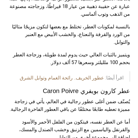
عبارة عن حقيبة ذهبية من عيار 18 قيراطًا، وزجاجته مصنوعة
من الذهب وتوب ألماسي.
بالنسبة لمكونات العطر، تختلط مع بعضها لتكون مزيجًا مثاليًا
من الورد والقرفة والنعناع، والخشب الأبيض مع العنبر
والتوابل.
ويتميز بالثبات العالي حيث يدوم لمدة طويلة، وزجاجة العطر
بحجم 100 ملليلتر وسعرها 57 ألف دولار.
اقرأ أيضًا:
عطور الخريف.. رائحة الغمام وتوابل الشرق
عطر كارون بويفري Caron Poivre
يُصنّف ضمن أغلى عطور رجالية في العالم، يأتي في زجاجة
مميزة تعطيه طابعًا مختلفًا عن باقي العطور الفاخرة الرجالية.
أما عن العطر نفسه، فيتكون من الفلفل الأحمر والأسود
والقرنفل والياسمين مع الزنبق وخشب الصندل والمسك،
إضافة إلى مجموعة أخرى من التوابل.