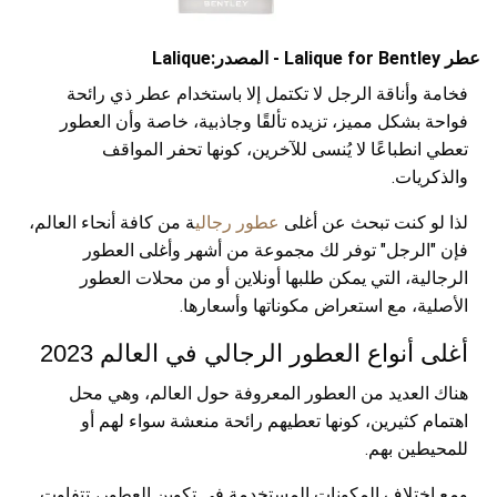
عطر Lalique for Bentley - المصدر:Lalique
فخامة وأناقة الرجل لا تكتمل إلا باستخدام عطر ذي رائحة
فواحة بشكل مميز، تزيده تألقًا وجاذبية، خاصة وأن العطور
تعطي انطباعًا لا يُنسى للآخرين، كونها تحفر المواقف
والذكريات.
لذا لو كنت تبحث عن أغلى
عطور رجالي
ة من كافة أنحاء العالم،
فإن "الرجل" توفر لك مجموعة من أشهر وأغلى العطور
الرجالية، التي يمكن طلبها أونلاين أو من محلات العطور
الأصلية، مع استعراض مكوناتها وأسعارها.
أغلى أنواع العطور الرجالي في العالم 2023
هناك العديد من العطور المعروفة حول العالم، وهي محل
اهتمام كثيرين، كونها تعطيهم رائحة منعشة سواء لهم أو
للمحيطين بهم.
ومع اختلاف المكونات المستخدمة في تكوين العطور، تتفاوت