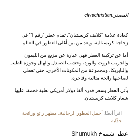
المصدر:clivechristian
كعادة علامة "كلايف كريستيان"، تقدم عطر "رقم 1" في
زجاجة كريستالية، ويعد من بين أغلى العطور في العالم.
أما عن تركيبة العطر فهي عبارة عن مزيج من الليمون
والجريب فروت والورد، وخشب الصندل والهال وجوزة الطيب
والبابريكا، ومجموعة من المكونات الأخرى، حتى تعطي
لصاحبها رائحة مثالية وفاخرة.
يأتي العطر بسعر قدره ألفا دولار أمريكي بعلبة فخمة، عليها
شعار كلايف كريستيان.
اقرأ أيضًا:
أجمل العطور الرجالية.. مظهر رائع ورائحة
جذّابة
عطر شموخ Shumukh