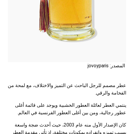
المصدر: jovoyparis
عطر مصمم للرجل الباحث عن التميز والاختلاف، مع لمحة من
الفخامة والرقي.
ينتمي العطر لعائلة العطور الخشبية ويوجد على قائمة أغلى
عطور رجالية، ومن بين أغلى العطور الفرنسية في العالم.
كان الإصدار الأول منه عام 2003، حيث أحدث ضجة واسعة
بسبب تميزه وانفراده بمكونات مختلفة، إذ تأتي مقدمة العطر