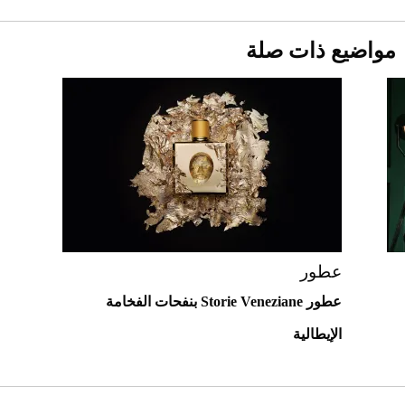
دوران الأرض؟
2026-07-25
مواضيع ذات صلة
قبل ليلة النزال.. اكتمال وزن أبطال "The
Comeback" في جدة (فيديو)
2026-07-25
"بوجاتي ميسترال" الاستثنائية للبيع في
مزاد مونتيري
2026-07-23
أغلى 10 عطور في العالم للرجال تمنحك فخامة
استثنائية
عطور
عطور Storie Veneziane بنفحات الفخامة
الإيطالية