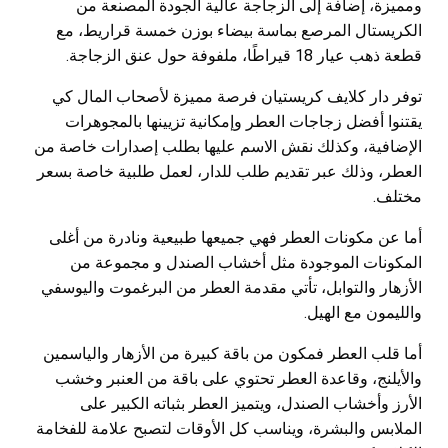
ومميزة، إضافة إلى الزجاجة عالية الجودة المصنعة من
الكريستال المرصع بماسة بيضاء بوزن خمسة قراريط، مع
قطعة ذهب عيار 18 قيراطًا، ملفوفة حول عنق الزجاجة.
توفر دار كلايف كريستيان فرصة مميزة لأصحاب المال كي
يقتنوا أفضل زجاجات العطر وإمكانية تزيينها بالمجوهرات
الإضافية، وكذلك نقش الاسم عليها بطلب إصدارات خاصة من
العطر، وذلك عبر تقديم طلب للدار، لعمل طلبية خاصة بسعر
مختلف.
أما عن مكونات العطر فهي جميعها طبيعية ونادرة من أغلى
المكونات الموجودة مثل أخشاب الصندل و مجموعة من
الأزهار والتوابل، تأتي مقدمة العطر من البرغموت واليوسفي
والليمون مع الهيل.
أما قلب العطر فمكون من باقة كبيرة من الأزهار والياسمين
والأيلنج، وقاعدة العطر تحتوي على باقة من العنبر وخشب
الأرز وأخشاب الصندل، ويتميز العطر بثباته الكبير على
الملابس والبشرة، ويناسب كل الأوقات لتصبح علامة للفخامة