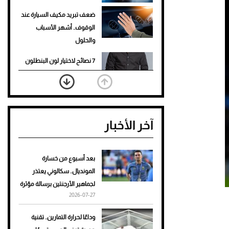
ضعف تبريد مكيف السيارة عند
الوقوف.. أشهر الأسباب
والحلول
7 نصائح لاختيار لون البنطلون
المناسب للقميص الأسود
نرى المستقبل من خلال
تصميماتنا.. كيف حجزت 1886
آخر الأخبار
مكانها في عالم الأزياء؟
أغلى 10 عطور في العالم للرجال
تمنحك فخامة استثنائية
بعد أسبوع من خسارة
المونديال.. سكالوني يعتذر
Aston Martin Valiant: على
لجماهير الأرجنتين برسالة مؤثرة
هوى الأبطال
2026-07-27
أفضل تدريج للشعر الطويل
وداعًا لحرارة التمارين.. تقنية
لإطلالة جريئة وعصرية