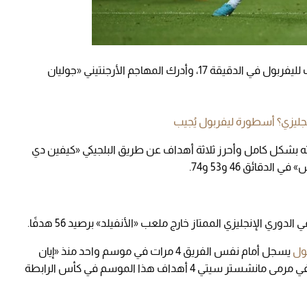
» بهدف لليفربول في الدقيقة 17، وأدرك المهاجم الأرجنتيني «جوليان
ليزي؟ أسطورة ليفربول يُجيب
بشكل كامل وأحرز ثلاثة أهداف عن طريق البلجيكي «كيفين دي
قائق 46 و53 و74.
ري الإنجليزي الممتاز خارج ملعب «الأنفيلد» برصيد 56 هدفًا.
ول
يسجل أمام نفس الفريق 4 مرات في موسم واحد منذ «إيان
راش» ضد إيفرتون في 1986/87، إذ سجل «صلاح» في مرمى مانشستر سيتي 4 أهداف هذا الموسم في كأس الرابطة