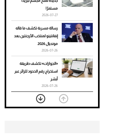
جديدة تمنح الجسم تبريدًا
مستمرًا
أحذية Mary Jane: ترف وأناقة
2026-07-27
للرجال
رسالة مسربة تكشف ما قاله
إنفانتينو لمنتخب الأرجنتين بعد
مونديال 2026
2026-07-26
«الجوازات» تكشف طريقة
استخراج رقم الحدود للزائر عبر
أبشر
2026-07-26
بعد 7 أشهر من تعرضه لحادث
مروع.. جوشوا يفوز على برينغا
بـ"الضربة القاضية" (فيديو)
2026-07-26
موعد صرف حساب المواطن