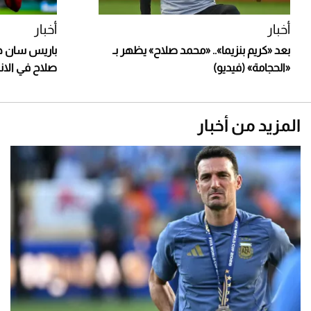
أخبار
أخبار
بعد «كريم بنزيما».. «محمد صلاح» يظهر بـ
باريس سان ج
«الحجامة» (فيديو)
صلاح في الان
المزيد من أخبار