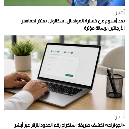
أخبار
بعد أسبوع من خسارة المونديال.. سكالوني يعتذر لجماهير
الأرجنتين برسالة مؤثرة
أخبار
«الجوازات» تكشف طريقة استخراج رقم الحدود للزائر عبر أبشر