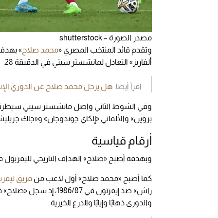
مصدر الصورة – shutterstock
وتقدم قائد المنتخب المصري «
محمد صلاح
ألفاريز» التعادل لمانشستر سيتي في الدقيقة 28.
اقرأ أيضا:
هل يرحل محمد صلاح عن الدوري الإنج
وفي الشوط الثاني واصل مانشستر سيتي سيطرته 
بروين» والألماني «إلكاي جوندوجان» و«جاك جريليش» في الد
أرقام قياسية
وبهدفه أصبح «صلاح» الهداف التاريخي لليفربول في الدو
كما أصبح «محمد صلاح» أول لاعب من
فريق ليفرب
والدوري ذهابًا وإيابًا والدرع الخيرية.