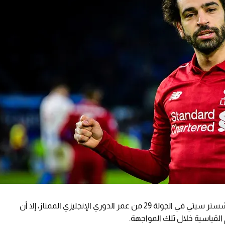
رغم هزيمة ليفربول بأربعة أهداف لهدف أمام مانشستر سيتي في الجولة 29 من عمر الدوري الإنجليزي الممتاز، إلا أن
لقياسية خلال تلك المواجهة.