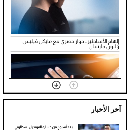
إلهام الأساطير.. حوار حصري مع مايكل فيلبس
وليون مارشان
آخر الأخبار
بعد أسبوع من خسارة المونديال.. سكالوني
ضعف تبريد مكيف السيارة عند الوقوف.. أشهر