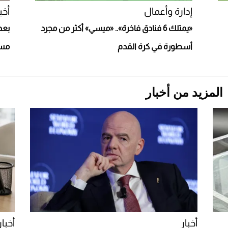
أغلى 10 عطور في العالم للرجال تمنحك فخامة
استثنائية
إدارة وأعمال
أخب
«يمتلك 6 فنادق فاخرة».. «ميسي» أكثر من مجرد
بعد
أسطورة في كرة القدم
مسل
المزيد من أخبار
Aston Martin Valiant: على هوى الأبطال
أخبار
أخبار