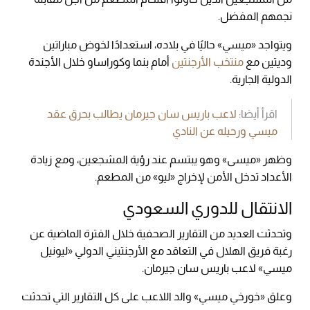
نجمهم المفضل.
ويتواجد «ميسي» حاليًا في بلاده، استعدادًا لخوض مباراتين
وديتين مع
منتخب الأرجنتين
أمام بنما وكوراساو خلال الأجندة
الدولية الجارية.
اقرأ أيضا:
لاعب باريس سان جيرمان يطالب بحرق عقد
ميسي ورحيله عن النادي
وظهر «ميسى» وهو يبتسم عند رؤية المشجعين، ومع زيادة
الأعداد تدخل الأمن لإخراج «ليو» من المطعم.
الانتقال للدوري السعودي
وتحدثت العديد من التقارير الصحفية خلال الفترة الماضية عن
رغبة فريق الهلال في التعاقد مع الأرجنتيني الدولي «ليونيل
ميسي» لاعب باريس سان جيرمان.
وعلق «خورخي ميسي» والد اللاعب على كل التقارير التي تحدثت