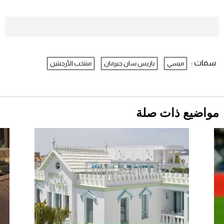
موعد صرف حساب المواطن لشهر
أغسطس 2026
2026-07-25
سمات :
ميسي
باريس سان جيرمان
منتخب الأرجنتين
نرى المستقبل من خلال تصميماتنا.. كيف حجزت
1886 مكانها في عالم الأزياء؟
أقصر يوم في 2026 يقترب.. ماذا يحدث في
دوران الأرض؟
2026-07-25
مواضيع ذات صلة
قبل ليلة النزال.. اكتمال وزن أبطال "The
Comeback" في جدة (فيديو)
2026-07-25
"بوجاتي ميسترال" الاستثنائية للبيع في مزاد
مونتيري
2026-07-23