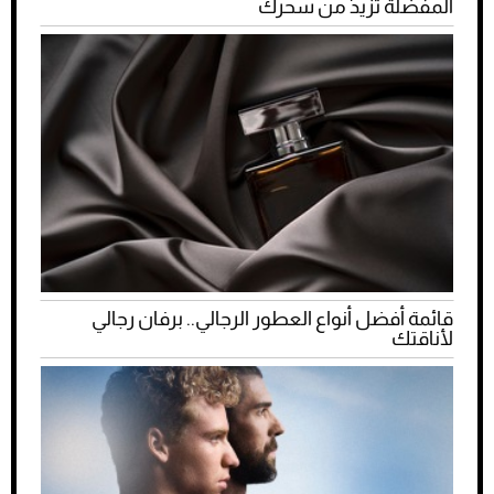
المفضلة تزيد من سحرك
قائمة أفضل أنواع العطور الرجالي.. برفان رجالي
لأناقتك