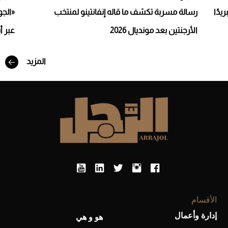
يدًا
رسالة مسربة تكشف ما قاله إنفانتينو لمنتخب
«الجو
الأرجنتين بعد مونديال 2026
عبر أ
المزيد
أفضل تدريج للشعر الطويل لإطلالة جريئة وعصرية
الأقسام
إدارة وأعمال
هو و هي
أحذية Mary Jane: ترف وأناقة للرجال