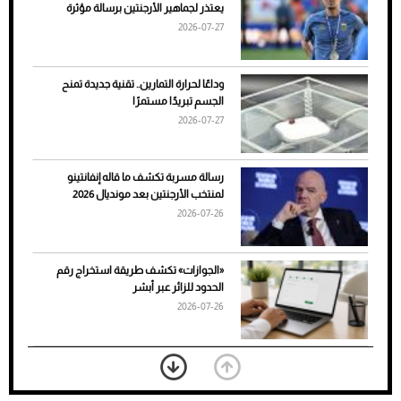
يعتذر لجماهير الأرجنتين برسالة مؤثرة
الأسباب والحلول
2026-07-27
وداعًا لحرارة التمارين.. تقنية جديدة تمنح
الجسم تبريدًا مستمرًا
2026-07-27
رسالة مسربة تكشف ما قاله إنفانتينو
لمنتخب الأرجنتين بعد مونديال 2026
2026-07-26
7 نصائح لاختيار لون البنطلون المناسب للقميص
«الجوازات» تكشف طريقة استخراج رقم
الأسود
الحدود للزائر عبر أبشر
2026-07-26
بعد 7 أشهر من تعرضه لحادث مروع.. جوشوا
يفوز على برينغا بـ"الضربة القاضية" (فيديو)
2026-07-26