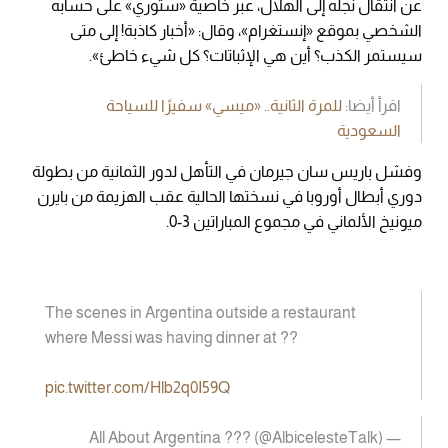
عن انتقال نجله إلى الهلال، عبر خاصية «ستوري» على حسابه
الشخصي بموقع «إنستغرام»، وقال: «أخبار كاذبة! إلى متى
سيستمر الكذب؟ أين هي الإثباتات؟ كل شيء خاطئ».
اقرأ أيضا:
للمرة الثانية.. «ميسي» سفيرًا للسياحة
السعودية
وفشل باريس سان جيرمان في التأهل لدور الثمانية من بطولة
دوري أبطال أوروبا في نسختها الحالية عقب الهزيمة من بايرن
ميونيخ الألماني في مجموع المباراتين 3-0.
The scenes in Argentina outside a restaurant
where Messi was having dinner at ??
pic.twitter.com/Hlb2q0I59Q
— All About Argentina ??? (@AlbicelesteTalk)