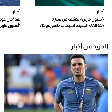
أخبار
أخبار
«أستون مارتن» تكشف عن سيارة
بعد "فان غوخ
«AMR23» الجديدة لسباقات «الفورمولا1»
"أستون مارتن
المزيد من أخبار