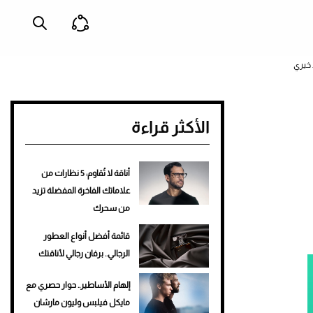
الأكثر قراءة
أناقة لا تُقاوم: 5 نظارات من
علاماتك الفاخرة المفضلة تزيد
من سحرك
قائمة أفضل أنواع العطور
الرجالي.. برفان رجالي لأناقتك
إلهام الأساطير.. حوار حصري مع
مايكل فيلبس وليون مارشان