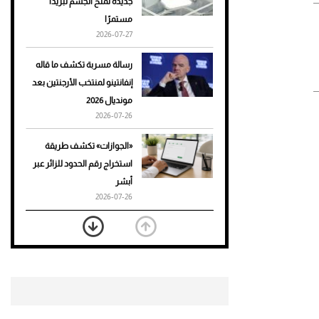
جديدة تمنح الجسم تبريدًا
مستمرًا
أحذية Mary Jane: ترف وأناقة
2026-07-27
للرجال
رسالة مسربة تكشف ما قاله
إنفانتينو لمنتخب الأرجنتين بعد
مونديال 2026
2026-07-26
«الجوازات» تكشف طريقة
استخراج رقم الحدود للزائر عبر
أبشر
2026-07-26
بعد 7 أشهر من تعرضه لحادث
مروع.. جوشوا يفوز على برينغا
بـ"الضربة القاضية" (فيديو)
2026-07-26
موعد صرف حساب المواطن