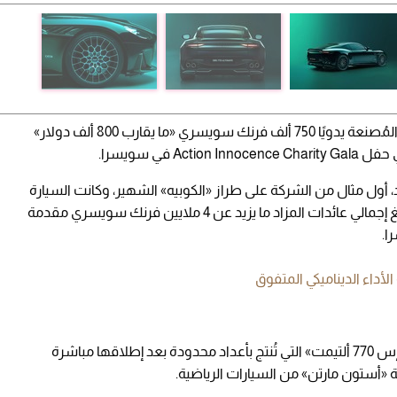
DBS 770 Ultimate» المُصنعة يدويًا 750 ألف فرنك سويسري «ما يقارب 800 ألف دولار»
في سويسرا.
د، أول مثال من الشركة على طراز «الكوبيه» الشهير، وكانت السيارة
القطعة الأكثر جذبًا للأنظار خلال المزاد، في حين بلغ إجمالي عائدات المزاد ما يزيد عن 4 ملايين فرنك سويسري مقدمة
ا.
وبيعت جميع وحدات سيارة «أستون مارتن دي بي إس 770 ألتيمت» التي تُنتج بأعداد محدودة بعد إطلاقها مباشرة
 «أستون مارتن» من السيارات الرياضية.