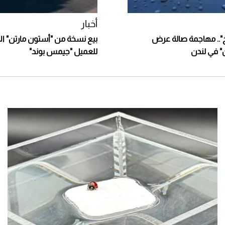
أخبار
".. مهاجمة صالة عرض
بيع نسخة من "أستون مارتن" ا
" في لندن
للعميل "جيمس بوند"