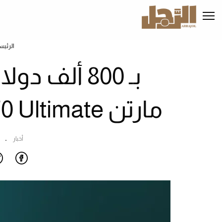
تجاوز
إلى
المحتوى
الرئيسي
الرئيس
بـ 800 ألف 
مارتن DBS 770 Ultimate» في مزاد خيري
أخبار