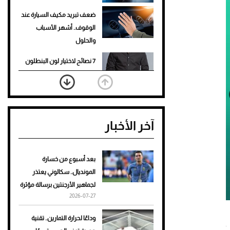
ضعف تبريد مكيف السيارة عند
الوقوف.. أشهر الأسباب
والحلول
7 نصائح لاختيار لون البنطلون
المناسب للقميص الأسود
نرى المستقبل من خلال
تصميماتنا.. كيف حجزت 1886
آخر الأخبار
مكانها في عالم الأزياء؟
أغلى 10 عطور في العالم للرجال
تمنحك فخامة استثنائية
بعد أسبوع من خسارة
المونديال.. سكالوني يعتذر
Aston Martin Valiant: على
لجماهير الأرجنتين برسالة مؤثرة
هوى الأبطال
2026-07-27
أفضل تدريج للشعر الطويل
وداعًا لحرارة التمارين.. تقنية
مصدر الصورة - astonmartin
لإطلالة جريئة وعصرية