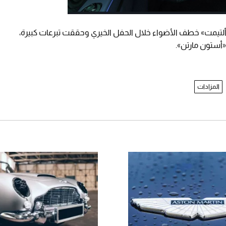
استطاعت سيارة «أستون مارتن دي بي إس 770 ألتيمت» خطف الأضواء خلال الحفل الخيري وحققت تبرعات كبيرة،
«أستون مارتن».
المزادات