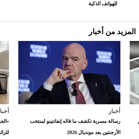
للهواتف الذكية
المزيد من أخبار
Aston Martin Valiant: على هوى الأبطال
أخبار
أخبا
رسالة مسربة تكشف ما قاله إنفانتينو لمنتخب
«الج
الأرجنتين بعد مونديال 2026
للزائ