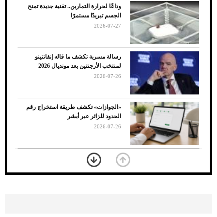
وداعًا لحرارة التمارين.. تقنية جديدة تمنح
الجسم تبريدًا مستمرًا
2026-07-27
رسالة مسربة تكشف ما قاله إنفانتينو
لمنتخب الأرجنتين بعد مونديال 2026
2026-07-26
7 نصائح لاختيار لون البنطلون المناسب للقميص
«الجوازات» تكشف طريقة استخراج رقم
الأسود
الحدود للزائر عبر أبشر
2026-07-26
بعد 7 أشهر من تعرضه لحادث مروع.. جوشوا
يفوز على برينغا بـ"الضربة القاضية" (فيديو)
2026-07-26
موعد صرف حساب المواطن لشهر