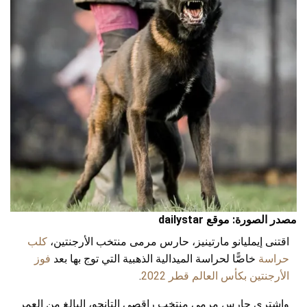
مصدر الصورة: موقع dailystar
اقتنى إيمليانو مارتينيز، حارس مرمى منتخب الأرجنتين،
كلب
حراسة
خاصًّا لحراسة الميدالية الذهبية التي توج بها بعد
فوز
الأرجنتين بكأس العالم قطر 2022
.
واشترى حارس مرمى منتخب راقصي التانجو، البالغ من العمر