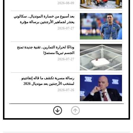
2026-08-09
بعد أسبوع من خسارة المونديال.. سكالوني
يعتذر لجماهير الأرجنتين برسالة مؤثرة
2026-07-27
وداعًا لحرارة التمارين.. تقنية جديدة تمنح
الجسم تبريدًا مستمرًا
2026-07-27
7 نصائح لاختيار لون البنطلون المناسب للقميص
رسالة مسربة تكشف ما قاله إنفانتينو
الأسود
لمنتخب الأرجنتين بعد مونديال 2026
2026-07-26
«الجوازات» تكشف طريقة استخراج رقم
الحدود للزائر عبر أبشر
2026-07-26