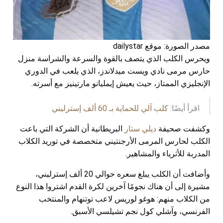
مصدر الصورة: موقع dailystar
ويحرس الكلب الذي يتصف بالقوة والسرعة والشراسة منزل
حارس مرمى نادي ويست ميدلاندز، الذي يلعب في الدوري
الإنجليزي الممتاز، حيث يعيش إيمليانو مارتينيز مع أسرته.
اقرأ أيضًا:
كلب آلي للحماية بـ 60 ألف إسترليني
وكشفت صحيفة
ديلي ستار
البريطانية أن الشركة التي باعت
الكلب لحارس المرمى الأرجنتيني متخصصة في توريد الكلاب
المدربة للأثرياء والمشاهير.
وأضافت أن الكلب يبلغ سعره حوالي 20 ألف إسترليني،
مشيرة إلى أن هناك نجومًا آخرين لكرة القدم اشتروا هذا النوع
من الكلاب منهم: هوغو لوريس لاعب توتنهام والمنتخب
الفرنسي، وآشلي كول نجم تشيلسي الأسبق.