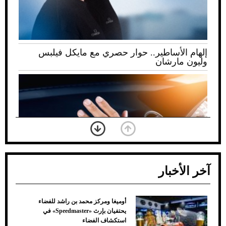
إلهام الأساطير.. حوار حصري مع مايكل فيلبس
وليون مارشان
آخر الأخبار
أوميغا ومركز محمد بن راشد للفضاء
ضعف تبريد مكيف السيارة عند الوقوف.. أشهر
يحتفيان بإرث «Speedmaster» في
الأسباب والحلول
استكشاف الفضاء