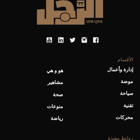
أحذية Mary Jane: ترف وأناقة للرجال
الأقسام
إدارة وأعمال
هو و هي
موضة
مشاهير
سياحة
صحة
تقنية
منوعات
محركات
رياضة
روابط مفيدة