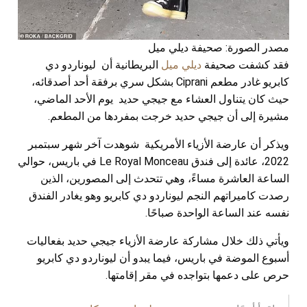
مصدر الصورة: صحيفة ديلي ميل
فقد كشفت صحيفة
ديلي ميل
البريطانية أن ليوناردو دي
كابريو غادر مطعم Ciprani بشكل سري برفقة أحد أصدقائه،
حيث كان يتناول العشاء مع جيجي حديد يوم الأحد الماضي،
مشيرة إلى أن جيجي حديد خرجت بمفردها من المطعم.
ويذكر أن عارضة الأزياء الأمريكية شوهدت آخر شهر سبتمبر
2022، عائدة إلى فندق Le Royal Monceau في باريس، حوالي
الساعة العاشرة مساءً، وهي تتحدث إلى المصورين، الذين
رصدت كاميراتهم النجم ليوناردو دي كابريو وهو يغادر الفندق
نفسه عند الساعة الواحدة صباحًا.
ويأتي ذلك خلال مشاركة عارضة الأزياء جيجي حديد بفعاليات
أسبوع الموضة في باريس، فيما يبدو أن ليوناردو دي كابريو
حرص على دعمها بتواجده في مقر إقامتها.