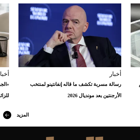
Aston Martin Valiant: على هوى الأبطال
أخبار
أخبا
رسالة مسربة تكشف ما قاله إنفانتينو لمنتخب
«الج
الأرجنتين بعد مونديال 2026
للزائ
أفضل تدريج للشعر الطويل لإطلالة جريئة وعصرية
المزيد