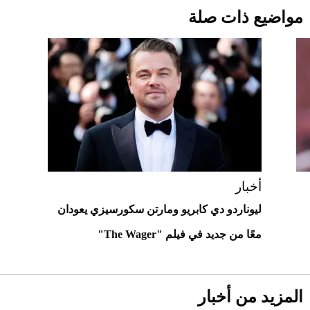
قبل ليلة النزال.. اكتمال وزن أبطال "The
مواضيع ذات صلة
Comeback" في جدة (فيديو)
2026-07-25
"بوجاتي ميسترال" الاستثنائية للبيع في
مزاد مونتيري
2026-07-23
أغلى 10 عطور في العالم للرجال تمنحك فخامة
استثنائية
أخبار
ليوناردو دي كابريو ومارتن سكورسيزي يعودان
معًا من جديد في فيلم "The Wager"
المزيد من أخبار