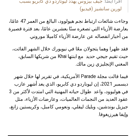
اقرأ أيضًا:
جيف بيزوس يهدد ليوناردو دي كابريو بسبب
لورين سانشيز (فيديو)
وجاءت شائعات ارتباط نجم هيولوود، البالغ من العمر 47 عامًا،
بعارضة الأزياء التي تصغره سنًا بعشرين عامًا، بعد فترة قصيرة
من أخبار انفصاله عن عارضة الأزياء كاميلا موروني.
فقد ظهرا وهما يتجولان معًا في نيويورك خلال الشهر الفائت،
حيث تقيم جيجي حديد مع ابنتها Khai من شريكها السابق،
المغني الإنجليزي زين مالك.
فيما قالت مجلة Parade الأمريكية، في تقرير لها خلال شهر
ديسمبر 2021، إن ليوناردو دي كابريو، الذي يعد أشهر عازب
في هوليوود، واعد طوال حياته المهنية التي امتدت لأكثر من 3
عقود العديد من النجمات العالميات، وعارضات الأزياء، مثل
جيزيل بوندشين، وبليك ليفلي، ونعومي كامبل، وكريستين زانغ،
وإيفا هيرزيغوفا.