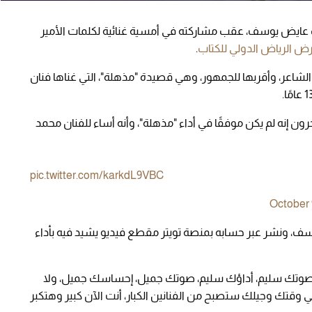
ب عايض يوسف، عقب مشاركته في أمسية غنائية لكلمات الأمير
ض الرياض الدولي للكتاب
.
اعر، وأقربها للجمهور، وهي قصيدة "مذهلة"، التي غناها فنان
ون إنه لم يكن موفقًا في أداء "مذهلة"، وأنه أساء للفنان محمد
pic.twitter.com/karkdL9VBC
October 
سف، ونشر عبر حسابه بمنصة تويتر مقطع فيديو يشيد فيه بأداء
 صوتك سليم، أداؤك سليم، صوتك جميل، إحساسك جميل، ولا
وفي وقتك وجيلك ستصبح من الفنانين الكبار، أنت الآن كبير وهتكبر