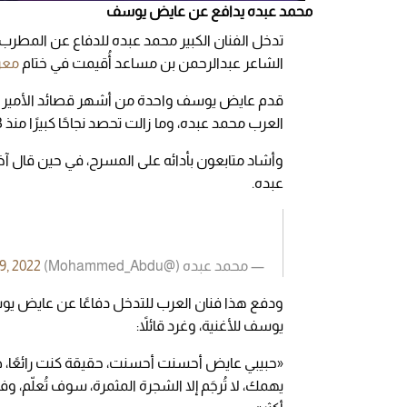
محمد عبده يدافع عن عايض يوسف
تدخل الفنان الكبير محمد عبده للدفاع عن المطر
الشاعر عبدالرحمن بن مساعد أُقيمت في ختام
معر
قدم عايض يوسف واحدة من أشهر قصائد الأمير الش
العرب محمد عبده، وما زالت تحصد نجاحًا كبيرًا منذ 13 عامًا.
وأشاد متابعون بأدائه على المسرح، في حين قال آخر
عبده.
— محمد عبده (@Mohammed_Abdu)
9, 2022
ودفع هذا فنان العرب للتدخل دفاعًا عن عايض يو
يوسف للأغنية، وغرد قائلاً:
«حبيبي عايض أحسنت أحسنت، حقيقة كنت رائعًا،
يهمك، لا تُرجَم إلا الشجرة المثمرة، سوف تُعلّم، 