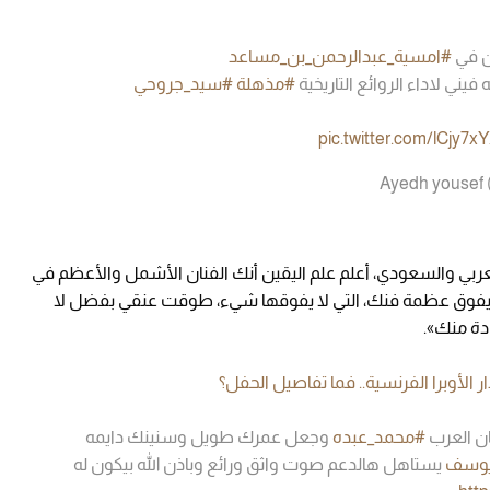
ن في
#امسية_عبدالرحمن_بن_مساعد
فيني لاداء الروائع التاريخية
#مذهلة
#سيد_جروحي
pic.twitter.com/lCjy7x
عربي والسعودي، أعلم علم اليقين أنك الفنان الأشمل والأعظم في
ي ويفوق عظمة فنك، التي لا يفوقها شيء، طوقت عنقي بفضل لا
دة منك».
الأوبرا الفرنسية.. فما تفاصيل الحفل؟
ن العرب
#محمد_عبده
وجعل عمرك طويل وسنينك دايمه
يوسف
يستاهل هالدعم صوت واثق ورائع وباذن الله بيكون له