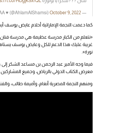
شأن ???شكراً يا بونوره
ps://t.co/HDgjkSxrQL
October 9, 2022
— A H L A M ~ ♥️ AAA ♥️ (@AhlamAlShamsi)
كما دعمت النجمة الإماراتية أحلام عايض يوسف أيض
«نتعلم من الكبار مدرسة عظيمة هي مدرسة فنا
غريبة عليك هذا الدعم للكل وعايض يوسف يستاهل ه
نورة».
فيما وجه الأمير عبد الرحمن بن مساعد الشكر إلى وز
معرض الكتاب الدولي بالرياض، وجميع المشاركين وال
ومنهم النجمة المصرية أنغام، وأميمة طالب، والفنان