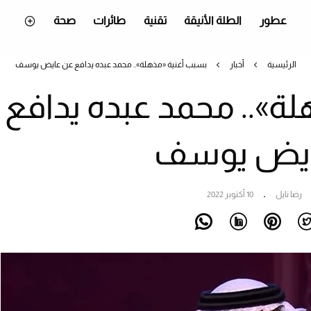
عطور
الطلة الأنيقة
تقنية
طائرات
صحة
الرئيسية
أخبار
بسبب أغنية «مذهلة».. محمد عبده يدافع عن عايض يوسف
ة».. محمد عبده يدافع
يض يوسف
رضا نايل
10 أكتوبر 2022