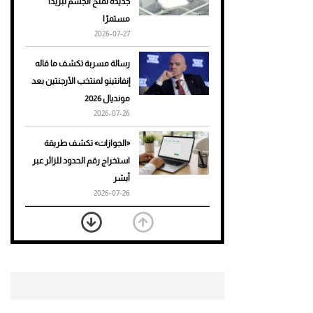
جديدة تمنح الجسم تبريدًا
مستمرًا
أحذية Mary Jane: ترف وأناقة
2026-07-27
للرجال
رسالة مسربة تكشف ما قاله
إنفانتينو لمنتخب الأرجنتين بعد
مونديال 2026
2026-07-26
«الجوازات» تكشف طريقة
استخراج رقم الحدود للزائر عبر
أبشر
2026-07-26
بعد 7 أشهر من تعرضه لحادث
مروع.. جوشوا يفوز على برينغا
بـ"الضربة القاضية" (فيديو)
2026-07-26
موعد صرف حساب المواطن