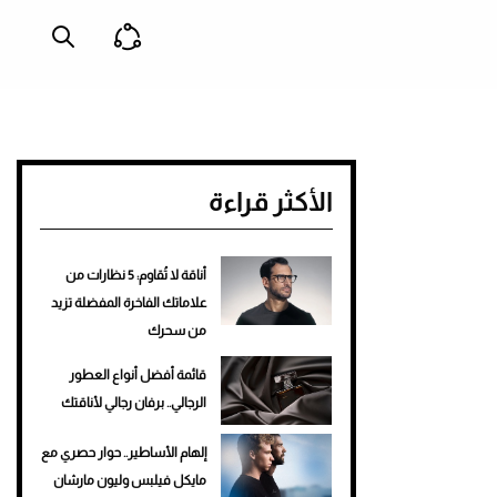
الأكثر قراءة
أناقة لا تُقاوم: 5 نظارات من
علاماتك الفاخرة المفضلة تزيد
من سحرك
قائمة أفضل أنواع العطور
الرجالي.. برفان رجالي لأناقتك
إلهام الأساطير.. حوار حصري مع
مايكل فيلبس وليون مارشان