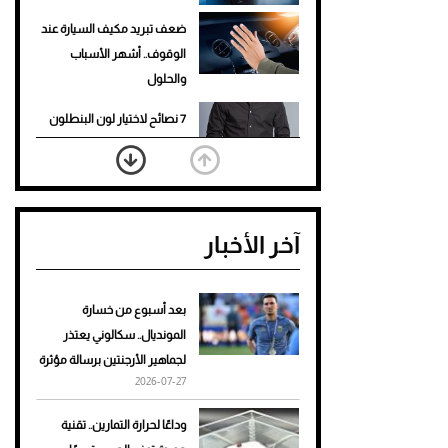
ضعف تبريد مكيف السيارة عند
الوقوف.. أشهر الأسباب
والحلول
7 نصائح لاختيار لون البنطلون
المناسب للقميص الأسود
نرى المستقبل من خلال
تصميماتنا.. كيف حجزت 1886
آخر الأخبار
مكانها في عالم الأزياء؟
أغلى 10 عطور في العالم للرجال
تمنحك فخامة استثنائية
بعد أسبوع من خسارة
المونديال.. سكالوني يعتذر
Aston Martin Valiant: على
لجماهير الأرجنتين برسالة مؤثرة
هوى الأبطال
2026-07-27
أفضل تدريج للشعر الطويل
وداعًا لحرارة التمارين.. تقنية
لإطلالة جريئة وعصرية