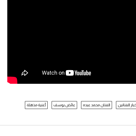
بار الفنانين
الفنان محمد عبده
عائض يوسف
أغنية مذهلة