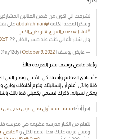
أكثر».
تشرفت اني اكون من ضمن الفنانين المشاركي
وشكرا لمجدد الكلمة
@abdulrahman
على ثقته 
#لماذا
#نصف_الفراق
#الوطن_الاعز
وان شاء الله اني كنت عند حسن الظن ??
YXxT
— عايض يوسف | Ayedh yousef (@ay12dy)
October 9, 2022
وأعاد عايض يوسف نشر التغريدة قائلًا:
«أستاذي العظيم وأستاذ كل الأجيال وفخر الفن ال
فننا والآن أعلم أن إنسانيتك وكرم أخلاقك يواز
يمكن نسيانه.. ذكرك لاسمي يكفيني فما بالك بإشا
اقرأ أيضًا:
محمد عبده أول فنان عربي يغني في دار 
نتعلم من الكبار مدرسه عظيمه هي مدرسه فنا
ومش غريبه عليك هذا الدعم للكل و
#عايض_