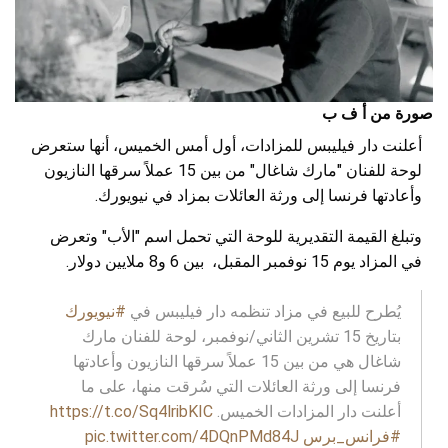
صورة من أ ف ب
أعلنت دار فيليبس للمزادات، أول أمس الخميس، أنها ستعرض
لوحة للفنان "مارك شاغال" من بين 15 عملاً سرقها النازيون
وأعادتها فرنسا إلى ورثة العائلات بمزاد في نيويورك.
وتبلغ القيمة التقديرية للوحة التي تحمل اسم "الأب" وتعرض
في المزاد يوم 15 نوفمبر المقبل، بين 6 و8 ملايين دولار.
يُطرح للبيع في مزاد تنظمه دار فيليبس في
#نيويورك
بتاريخ 15 تشرين الثاني/نوفمبر، لوحة للفنان مارك
شاغال هي من بين 15 عملاً سرقها النازيون وأعادتها
فرنسا إلى ورثة العائلات التي سُرقت منها، على ما
أعلنت دار المزادات الخميس.
https://t.co/Sq4lribKIC
#فرانس_برس
pic.twitter.com/4DQnPMd84J