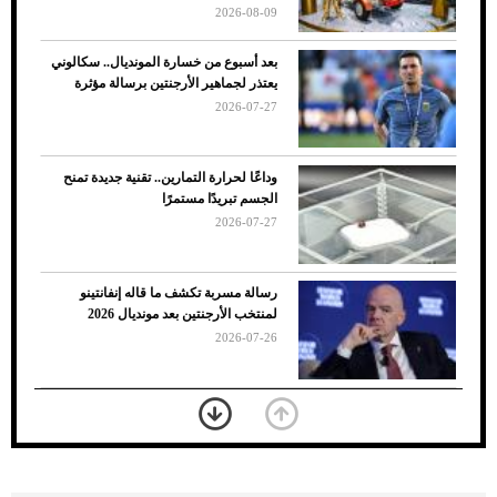
2026-08-09
بعد أسبوع من خسارة المونديال.. سكالوني
يعتذر لجماهير الأرجنتين برسالة مؤثرة
2026-07-27
وداعًا لحرارة التمارين.. تقنية جديدة تمنح
الجسم تبريدًا مستمرًا
2026-07-27
7 نصائح لاختيار لون البنطلون المناسب للقميص
رسالة مسربة تكشف ما قاله إنفانتينو
الأسود
لمنتخب الأرجنتين بعد مونديال 2026
2026-07-26
«الجوازات» تكشف طريقة استخراج رقم
الحدود للزائر عبر أبشر
2026-07-26