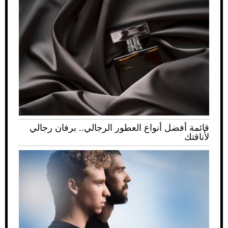
قائمة أفضل أنواع العطور الرجالي.. برفان رجالي
لأناقتك