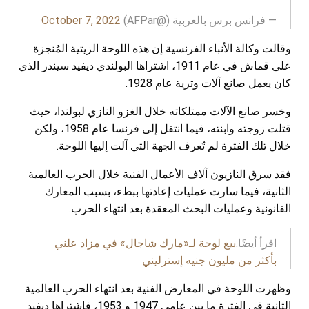
— فرانس برس بالعربية (@AFPar)
October 7, 2022
وقالت وكالة الأنباء الفرنسية إن هذه اللوحة الزيتية المُنجزة
على قماش في عام 1911، اشتراها البولندي ديفيد سيندر الذي
كان يعمل صانع آلات وترية عام 1928.
وخسر صانع الآلات ممتلكاته خلال الغزو النازي لبولندا، حيث
قتلت زوجته وابنته، فيما انتقل إلى فرنسا عام 1958، ولكن
خلال تلك الفترة لم تُعرف الجهة التي آلت إليها اللوحة.
فقد سرق النازيون آلاف الأعمال الفنية خلال الحرب العالمية
الثانية، فيما سارت عمليات إعادتها ببطء، بسبب المعارك
القانونية وعمليات البحث المعقدة بعد انتهاء الحرب.
اقرأ أيضًا:
بيع لوحة لـ«مارك شاجال» في مزاد علني
بأكثر من مليون جنيه إسترليني
وظهرت اللوحة في المعارض الفنية بعد انتهاء الحرب العالمية
الثانية في الفترة ما بين عامي 1947 و 1953، فاشتراها ديفيد