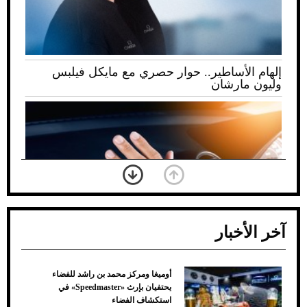
إلهام الأساطير.. حوار حصري مع مايكل فيلبس
وليون مارشان
آخر الأخبار
أوميغا ومركز محمد بن راشد للفضاء
ضعف تبريد مكيف السيارة عند الوقوف.. أشهر
يحتفيان بإرث «Speedmaster» في
الأسباب والحلول
استكشاف الفضاء