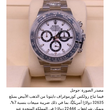
مصدر الصورة :جوجل
فيما تباع رولكس كوزموغراف دايتونا من الذهب الأبيض بمبلغ
32635 دولارًا أمريكيًّا، بما في ذلك ضريبة مبيعات بنسبة 7%،
ويمكن شراؤها بـ 22444 دولارًا في المملكة المتحدة عند