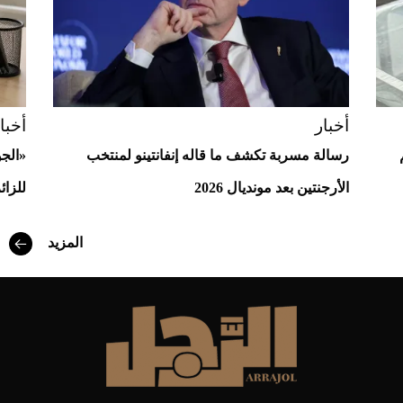
أخبار
أخبا
رسالة مسربة تكشف ما قاله إنفانتينو لمنتخب
«الج
الأرجنتين بعد مونديال 2026
للزائ
أفضل تدريج للشعر الطويل لإطلالة جريئة وعصرية
المزيد