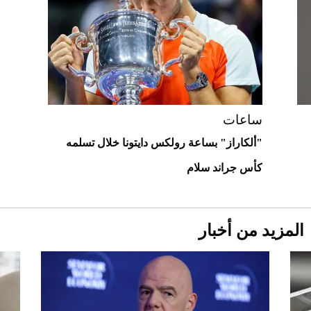
"بوجاتي ميسترال" الاستثنائية للبيع في
مزاد مونتيري
2026-07-23
أغلى 10 عطور في العالم للرجال تمنحك فخامة
استثنائية
ساعات
"ألكاراز" بساعة رولكس دايتونا خلال تسلمه
كأس جراند سلام
المزيد من أخبار
Aston Martin Valiant: على هوى الأبطال