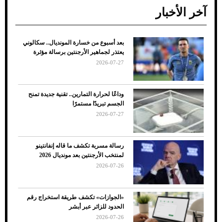
آخر الأخبار
بعد أسبوع من خسارة المونديال.. سكالوني
ضعف تبريد مكيف السيارة عند الوقوف.. أشهر
يعتذر لجماهير الأرجنتين برسالة مؤثرة
الأسباب والحلول
2026-07-27
وداعًا لحرارة التمارين.. تقنية جديدة تمنح
الجسم تبريدًا مستمرًا
2026-07-27
رسالة مسربة تكشف ما قاله إنفانتينو
لمنتخب الأرجنتين بعد مونديال 2026
2026-07-26
7 نصائح لاختيار لون البنطلون المناسب للقميص
«الجوازات» تكشف طريقة استخراج رقم
الأسود
الحدود للزائر عبر أبشر
2026-07-26