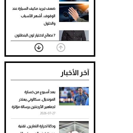
ضعف تبريد مكيف السيارة عند
الوقوف.. أشهر الأسباب
والحلول
7 نصائح لاختيار لون البنطلون
المناسب للقميص الأسود
نرى المستقبل من خلال
تصميماتنا.. كيف حجزت 1886
آخر الأخبار
مكانها في عالم الأزياء؟
أغلى 10 عطور في العالم للرجال
تمنحك فخامة استثنائية
بعد أسبوع من خسارة
المونديال.. سكالوني يعتذر
Aston Martin Valiant: على
لجماهير الأرجنتين برسالة مؤثرة
هوى الأبطال
2026-07-27
أفضل تدريج للشعر الطويل
وداعًا لحرارة التمارين.. تقنية
لإطلالة جريئة وعصرية