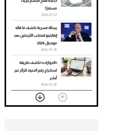
جديدة تمنح الجسم تبريدًا
مستمرًا
أحذية Mary Jane: ترف وأناقة
2026-07-27
للرجال
رسالة مسربة تكشف ما قاله
إنفانتينو لمنتخب الأرجنتين بعد
مونديال 2026
2026-07-26
«الجوازات» تكشف طريقة
استخراج رقم الحدود للزائر عبر
أبشر
2026-07-26
بعد 7 أشهر من تعرضه لحادث
مروع.. جوشوا يفوز على برينغا
بـ"الضربة القاضية" (فيديو)
2026-07-26
موعد صرف حساب المواطن