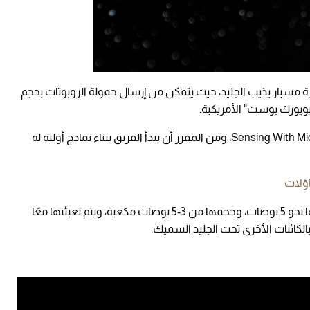
رة مسبار يذيب الجليد، حيث يتمكن من إرسال حمولة الروبوتات بحجم
نيويورك بوست" الأمريكية.
وسُمي المشروع باسم SWIM - أو Sensing With Micro-Swimmers، ومن المقرر أن يبدأ الفريق ببناء نماذج أولية له
اؤلات
ويخطط الفريق لإنشاء روبوتات صغيرة يبلغ طولها نحو 5 بوصات، وحجمها من 3-5 بوصات مكعبة، ويتم تعبئتها معًا
لكائنات الأخرى تحت الجليد السميك.