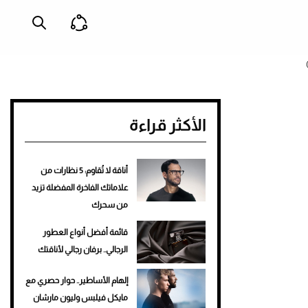
الأكثر قراءة
أناقة لا تُقاوم: 5 نظارات من
علاماتك الفاخرة المفضلة تزيد
من سحرك
قائمة أفضل أنواع العطور
الرجالي.. برفان رجالي لأناقتك
إلهام الأساطير.. حوار حصري مع
مايكل فيلبس وليون مارشان