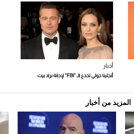
2026-07-25
"بوجاتي ميسترال" الاستثنائية للبيع في مزاد
مونتيري
2026-07-23
أغلى 10 عطور في العالم للرجال تمنحك فخامة
استثنائية
أخبار
أنجلينا جولي تخدع الـ ”FBI” لإدانة براد بيت
المزيد من أخبار