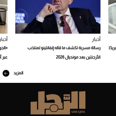
Aston Martin Valiant: على هوى الأبطال
أخبار
أخبار
يدًا
رسالة مسربة تكشف ما قاله إنفانتينو لمنتخب
«الجو
الأرجنتين بعد مونديال 2026
عبر أ
المزيد
أفضل تدريج للشعر الطويل لإطلالة جريئة وعصرية