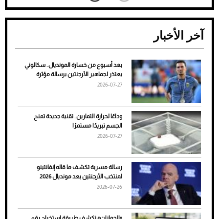
آخر الأخبار
بعد أسبوع من خسارة المونديال.. سكالوني
ضعف تبريد مكيف السيارة عند الوقوف.. أشهر
يعتذر لجماهير الأرجنتين برسالة مؤثرة
الأسباب والحلول
2026-07-27
وداعًا لحرارة التمارين.. تقنية جديدة تمنح
الجسم تبريدًا مستمرًا
2026-07-27
رسالة مسربة تكشف ما قاله إنفانتينو
لمنتخب الأرجنتين بعد مونديال 2026
2026-07-26
7 نصائح لاختيار لون البنطلون المناسب للقميص
«الجوازات» تكشف طريقة استخراج رقم