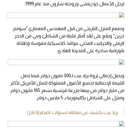
لرجل الأعمال جو ريتشي وزوجته شارون منذ عام 1999.
وصمم المنزل التاريخي من قبل المهندس المعماري "سومنر
جرين" ويقع على بُعْد أمتار قليلة من الشاطئ وبني من الحجر
الرملي والجرانيت المحلي، بنوافذ كلاسيكية مقوسة بإطلالة
بانورامية ساحرة على المحيط الهادئ.
ويصل إجمالي ثروة براد بيت لـ300 مليون دولار فيما تصل
القيمة الإجمالية لجميع الأصول المملوكة للمثل الأمريكي لأكثر
من مليار دولار من بينها مزرعة فرنسية بسعر 165 مليون دولار
ومنزل على الشاطئ بكاليفورنيا بـ 5 ملايين دولار.
براد بيت يكشف عن معاناته لسنوات اضطرابًا نادرًا